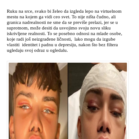
Ruku na srce, svako bi želeo da izgleda lepo na virtuelnom
mestu na kojem ga vidi ceo svet. To nije ništa čudno, ali
granica nadrealnosti ne sme da se previše prelazi, jer se u
suprotnom, može desiti da usvojimo svoju novu sliku
iskrivljene realnosti. To se posebno odnosi na mlade osobe,
koje radi još neizgrađene ličnosti, lako mogu da izgube
vlastiti identitet i padnu u depresiju, nakon što bez filtera
ugledaju svoj odraz u ogledalu.