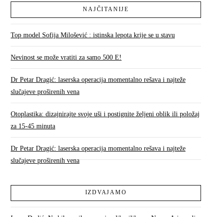
NAJČITANIJE
Top model Sofija Milošević : istinska lepota krije se u stavu
Nevinost se može vratiti za samo 500 E!
Dr Petar Dragić: laserska operacija momentalno rešava i najteže
slučajeve proširenih vena
Otoplastika: dizajnirajte svoje uši i postignite željeni oblik ili položaj
za 15-45 minuta
Dr Petar Dragić: laserska operacija momentalno rešava i najteže
slučajeve proširenih vena
IZDVAJAMO