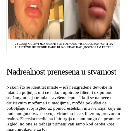
24-GODIŠNJI LEVI JED MURPHY JE POTROŠIO VIŠE OD 30.000 FUNTI NA
PLASTIČNU HIRURGIJU KAKO BI IZGLEDAO KAO „INSTAGRAM FILTER“
Nadrealnost prenesena u stvarnost
Nakon što se identitet mlade – još neizgrađene devojke ili
mladića poljulja, oni će nakon upotrebe filtera i uz pomoć
snažnog uticaja trenda “savršene lepote“ koji se nameće na
društevnim mrežama i u medijima , možda pokušati da
poboljšaju svoj izgled uz pomoć estetskih intervencija, koje im
nude mogućnost, da svoje virtuelno lice s filterom, pretvore u
realno. Estetska medicina i hirurgija uistinu mogu da promene
izgled, no one se trebaju primenjivati samo kod osoba koje
imaju indikacije za to.