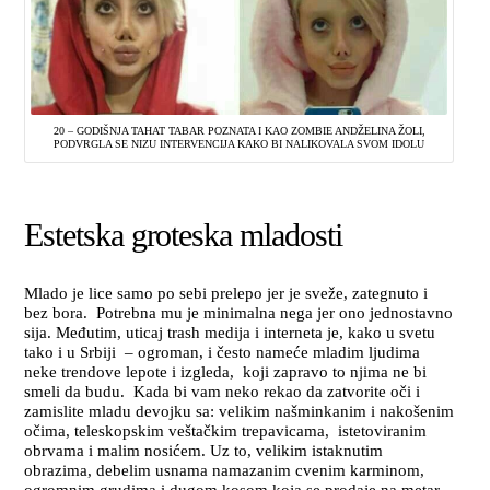
20 – GODIŠNJA TAHAT TABAR POZNATA I KAO ZOMBIE ANDŽELINA ŽOLI,
PODVRGLA SE NIZU INTERVENCIJA KAKO BI NALIKOVALA SVOM IDOLU
Estetska groteska mladosti
Mlado je lice samo po sebi prelepo jer je sveže, zategnuto i
bez bora. Potrebna mu je minimalna nega jer ono jednostavno
sija. Međutim, uticaj trash medija i interneta je, kako u svetu
tako i u Srbiji – ogroman, i često nameće mladim ljudima
neke trendove lepote i izgleda, koji zapravo to njima ne bi
smeli da budu. Kada bi vam neko rekao da zatvorite oči i
zamislite mladu devojku sa: velikim našminkanim i nakošenim
očima, teleskopskim veštačkim trepavicama, istetoviranim
obrvama i malim nosićem. Uz to, velikim istaknutim
obrazima, debelim usnama namazanim cvenim karminom,
ogromnim grudima i dugom kosom koja se prodaje na metar.