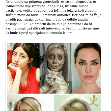
fizionomiju uz primenu grotesknih estetskih elemenata, to
jednostavno nije ispravno. Zbog toga, uz same mlade
pacijenate, velika odgovornost leži i na lekaru koji u ovom
slučaju mora da bude ultimativni autoritet. Bez obzira na želje
mladih pacijenata, doktor ima pravo da odbije uraditi
postupak, ukoliko proceni da im to nije potrebno i da bi
kasnije mogli zažaliti radi intervencije. Profit nipošto ne sme
da bude ispred specijalnosti i morala lekara.