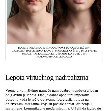
DOVE JE POKRENUO KAMPANJU, “PONIŠTAVANJE OŠTEĆENJA
DIGITALNIH IZOBLIČENJA“, KAKO BI UPOZORILI NA ŠTETU DRUŠTVENIH
MEDIJA I APLIKACIJA ZA RETUŠIRANJE KOJE UTIČU NA
SAMOPOUZDANJE DEVOJČICA
Lepota virtuelnog nadrealizma
Vreme u kom živimo nameće nam bezbroj trendova a jedan
od glavnih je lepota. Ona je danas apsolutni imperativ,
posebno kada je reč o objavama fotografija i videa na
društvenim mrežama, koje su postale centar druženja i
savremene komunikacije među mladima. U želji da izgledaju