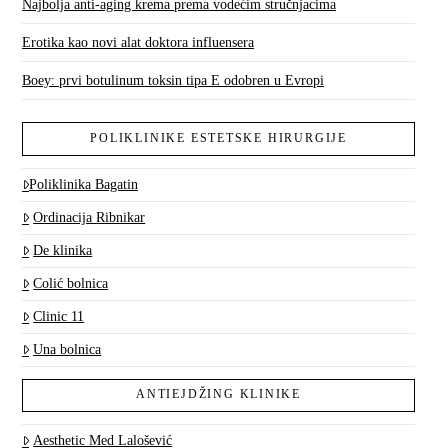
Najbolja anti-aging krema prema vodećim stručnjacima
Erotika kao novi alat doktora influensera
Boey: prvi botulinum toksin tipa E odobren u Evropi
POLIKLINIKE ESTETSKE HIRURGIJE
Poliklinika Bagatin
Ordinacija Ribnikar
De klinika
Colić bolnica
Clinic 11
Una bolnica
ANTIEJDŽING KLINIKE
Aesthetic Med Lalošević