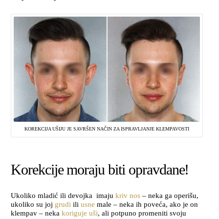
KOREKCIJA UŠIJU JE SAVRŠEN NAČIN ZA ISPRAVLJANJE KLEMPAVOSTI
Korekcije moraju biti opravdane!
Ukoliko mladić ili devojka imaju
kriv nos
– neka ga operišu,
ukoliko su joj
grudi
ili
usne
male – neka ih poveća, ako je on
klempav – neka
koriguje uši
, ali potpuno promeniti svoju