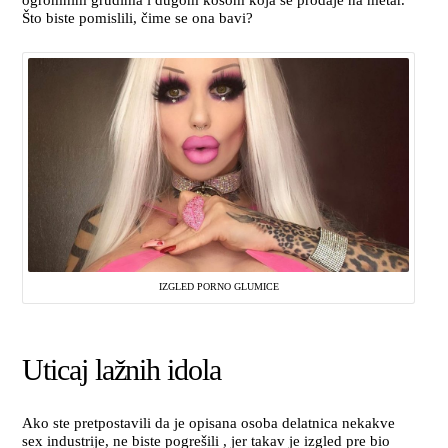
Što biste pomislili, čime se ona bavi?
IZGLED PORNO GLUMICE
Uticaj lažnih idola
Ako ste pretpostavili da je opisana osoba delatnica nekakve
sex industrije, ne biste pogrešili , jer takav je izgled pre bio