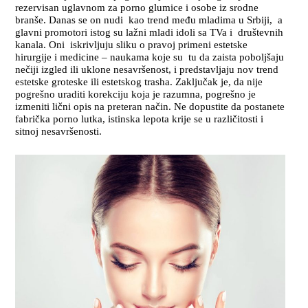
rezervisan uglavnom za porno glumice i osobe iz srodne
branše. Danas se on nudi kao trend među mladima u Srbiji, a
glavni promotori istog su lažni mladi idoli sa TVa i društevnih
kanala. Oni iskrivljuju sliku o pravoj primeni estetske
hirurgije i medicine – naukama koje su tu da zaista poboljšaju
nečiji izgled ili uklone nesavršenost, i predstavljaju nov trend
estetske groteske ili estetskog trasha. Zaključak je, da nije
pogrešno uraditi korekciju koja je razumna, pogrešno je
izmeniti lični opis na preteran način. Ne dopustite da postanete
fabrička porno lutka, istinska lepota krije se u različitosti i
sitnoj nesavršenosti.