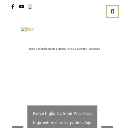
portal o mogućnostima i primeni estetske hirurgije i medicine
Koren biljke He Shou Wu: vraća
boju sedim vlasima, podmlađuje