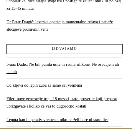
Otoplastika: dizajnirajte svoje uši i postignite željeni oblik ili položaj
za 15-45 minuta
Dr Petar Dragić: laserska operacija momentalno rešava i najteže
slučajeve proširenih vena
IZDVAJAMO
Ivana Dudić: Ne bih punila usne ni radila silikone. Ne osuđujem ali
ne bih
Od kljova do lepih zuba za samo sat vremena
Fileri nove generacije traju 18 meseci, zato proverite koji preparat
ubrizgavate i koliko će vas to dugoročno koštati
Lepota kao imperativ vremena: niko ne želi bore ni staro lice