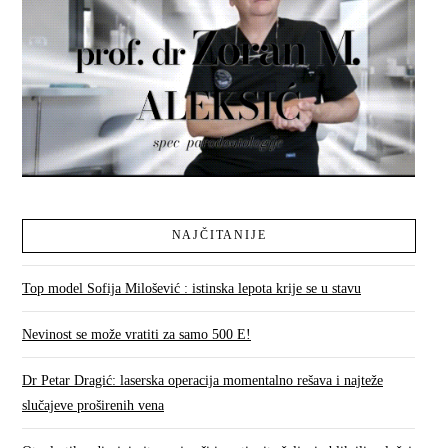
NAJČITANIJE
Top model Sofija Milošević : istinska lepota krije se u stavu
Nevinost se može vratiti za samo 500 E!
Dr Petar Dragić: laserska operacija momentalno rešava i najteže
slučajeve proširenih vena