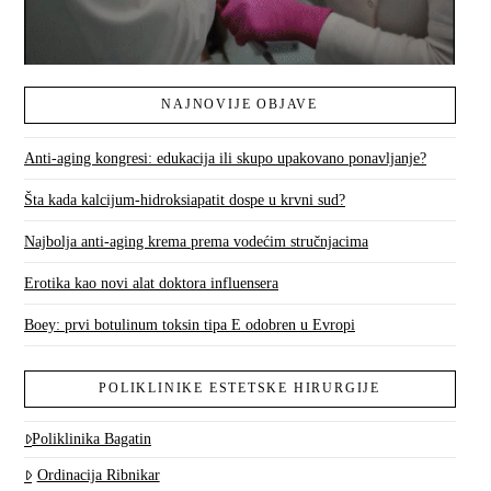
NAJNOVIJE OBJAVE
Anti-aging kongresi: edukacija ili skupo upakovano ponavljanje?
Šta kada kalcijum-hidroksiapatit dospe u krvni sud?
Najbolja anti-aging krema prema vodećim stručnjacima
Erotika kao novi alat doktora influensera
Boey: prvi botulinum toksin tipa E odobren u Evropi
POLIKLINIKE ESTETSKE HIRURGIJE
Poliklinika Bagatin
Ordinacija Ribnikar