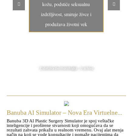
kožu, podstiče seksualnu
izdržljivost, smiruje živce i
produžava životni vek
Estetska dermatologija, Iz arhiva
Banuba AI Simulator – Nova Era Virtuelne...
Banuba 3D AI Plastic Surgery Simulator je spoj veštačke
inteligencije i proširene stvarnosti koji omogućava da se
rezultati zahvata prikažu u realnom vremenu. Ovaj alat menja
način na koji se vode konsultacije i pomaže pacijentima da