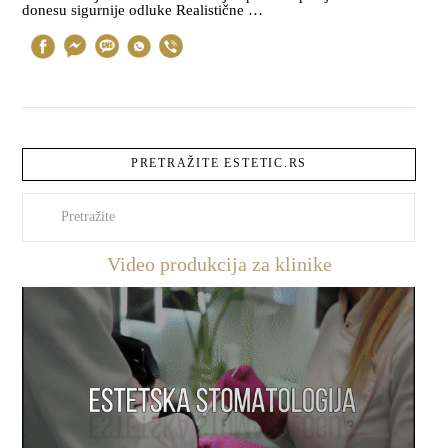
donesu sigurnije odluke Realistične …
PRETRAŽITE ESTETIC.RS
Pretraži
Video produkcija za klinike