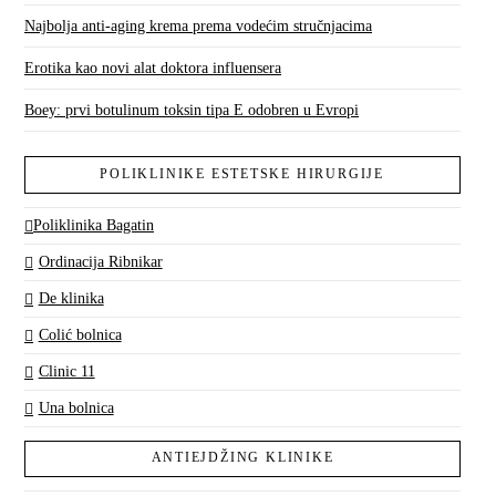
Najbolja anti-aging krema prema vodećim stručnjacima
Erotika kao novi alat doktora influensera
Boey: prvi botulinum toksin tipa E odobren u Evropi
POLIKLINIKE ESTETSKE HIRURGIJE
Poliklinika Bagatin
Ordinacija Ribnikar
De klinika
Colić bolnica
Clinic 11
Una bolnica
ANTIEJDŽING KLINIKE