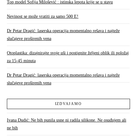
Top model Sofija Milošević : istinska lepota krije se u stavu
Nevinost se može vratiti za samo 500 E!
Dr Petar Dragić: laserska operacija momentalno rešava i najteže
slučajeve proširenih vena
Otoplastika: dizajnirajte svoje uši i postignite željeni oblik ili položaj
za 15-45 minuta
Dr Petar Dragić: laserska operacija momentalno rešava i najteže
slučajeve proširenih vena
IZDVAJAMO
Ivana Dudić: Ne bih punila usne ni radila silikone. Ne osuđujem ali
ne bih