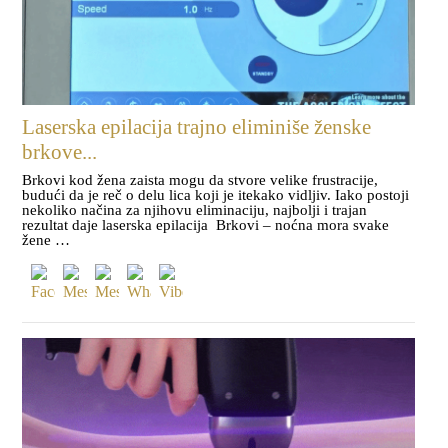
Laserska epilacija trajno eliminiše ženske
brkove...
Brkovi kod žena zaista mogu da stvore velike frustracije,
budući da je reč o delu lica koji je itekako vidljiv. Iako postoji
nekoliko načina za njihovu eliminaciju, najbolji i trajan
rezultat daje laserska epilacija Brkovi – noćna mora svake
žene …