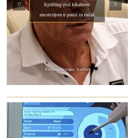
fejslifting pod lokalnom
anestezijom u pauzi za ručak
Estetska hirurgija, Iz arhiva