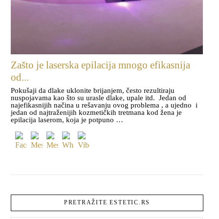
Zašto je laserska epilacija mnogo efikasnija
od...
Pokušaji da dlake uklonite brijanjem, često rezultiraju
nuspojavama kao što su urasle dlake, upale itd. Jedan od
najefikasnijih načina u rešavanju ovog problema , a ujedno i
jedan od najtraženijih kozmetičkih tretmana kod žena je
epilacija laserom, koja je potpuno …
PRETRAŽITE ESTETIC.RS