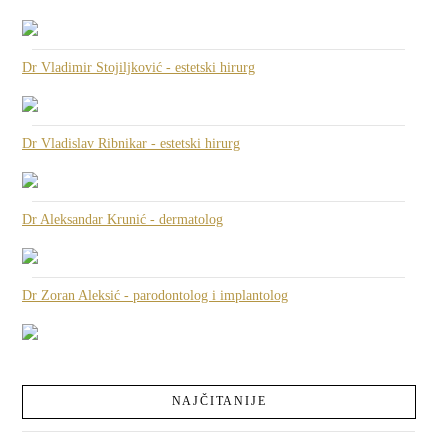
Dr Vladimir Stojiljković - estetski hirurg
Dr Vladislav Ribnikar - estetski hirurg
Dr Aleksandar Krunić - dermatolog
Dr Zoran Aleksić - parodontolog i implantolog
NAJČITANIJE