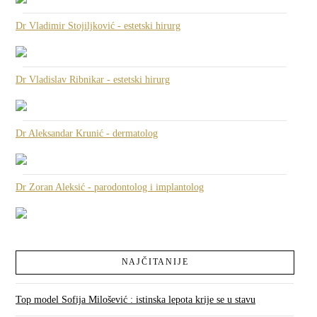
Dr Vladimir Stojiljković - estetski hirurg
Dr Vladislav Ribnikar - estetski hirurg
Dr Aleksandar Krunić - dermatolog
Dr Zoran Aleksić - parodontolog i implantolog
NAJČITANIJE
Top model Sofija Milošević : istinska lepota krije se u stavu