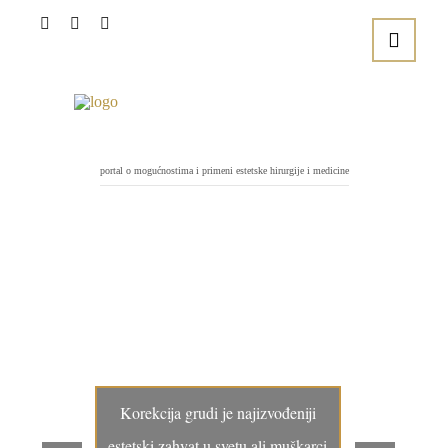
portal o mogućnostima i primeni estetske hirurgije i medicine
Korekcija grudi je najizvođeniji
estetski zahvat u svetu ali muškarci