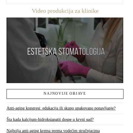
Video produkcija za klinike
NAJNOVIJE OBJAVE
Anti-aging kongresi: edukacija ili skupo upakovano ponavljanje?
Šta kada kalcijum-hidroksiapatit dospe u krvni sud?
Najbolja anti-aging krema prema vodećim stručnjacima