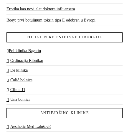
Erotika kao novi alat doktora influensera
Boey: prvi botulinum toksin tipa E odobren u Evropi
POLIKLINIKE ESTETSKE HIRURGIJE
Poliklinika Bagatin
Ordinacija Ribnikar
De klinika
Colić bolnica
Clinic 11
Una bolnica
ANTIEJDŽING KLINIKE
Aesthetic Med Lalošević