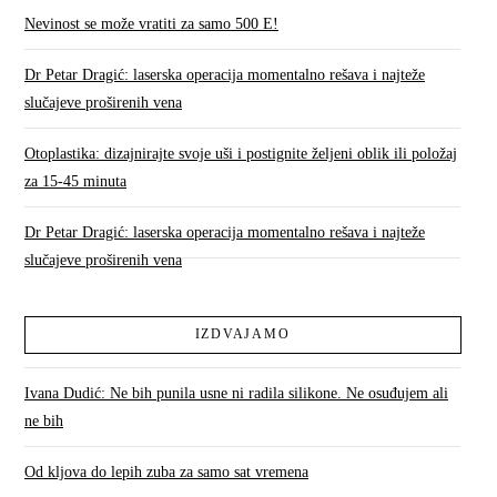
Nevinost se može vratiti za samo 500 E!
Dr Petar Dragić: laserska operacija momentalno rešava i najteže
slučajeve proširenih vena
Otoplastika: dizajnirajte svoje uši i postignite željeni oblik ili položaj
za 15-45 minuta
Dr Petar Dragić: laserska operacija momentalno rešava i najteže
slučajeve proširenih vena
IZDVAJAMO
Ivana Dudić: Ne bih punila usne ni radila silikone. Ne osuđujem ali
ne bih
Od kljova do lepih zuba za samo sat vremena