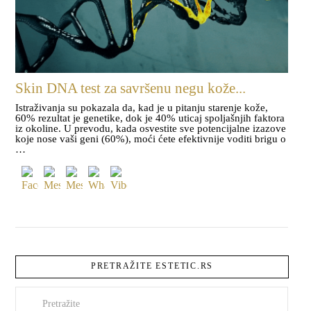
Skin DNA test za savršenu negu kože...
Istraživanja su pokazala da, kad je u pitanju starenje kože,
60% rezultat je genetike, dok je 40% uticaj spoljašnjih faktora
iz okoline. U prevodu, kada osvestite sve potencijalne izazove
koje nose vaši geni (60%), moći ćete efektivnije voditi brigu o
…
PRETRAŽITE ESTETIC.RS
Pretraži