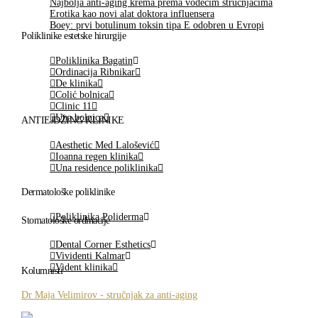
Najbolja anti-aging krema prema vodećim stručnjacima
Erotika kao novi alat doktora influensera
Boey: prvi botulinum toksin tipa E odobren u Evropi
Poliklinike estetske hirurgije
Poliklinika Bagatin
Ordinacija Ribnikar
De klinika
Colić bolnica
Clinic 11
Una bolnica
ANTIEJDŽING KLINIKE
Aesthetic Med Lalošević
Ioanna regen klinika
Una residence poliklinika
Dermatološke poliklinike
Poliklinika Poliderma
Stomatološke ordinacije
Dental Corner Esthetics
Vividenti Kalmar
Vident klinika
Kolumnisti
Dr Maja Velimirov - stručnjak za anti-aging