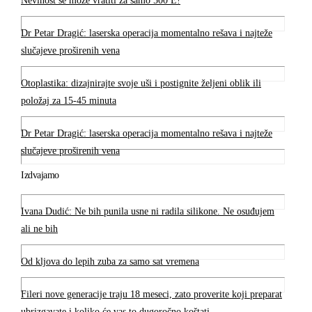
Nevinost se može vratiti za samo 500 E!
Dr Petar Dragić: laserska operacija momentalno rešava i najteže
slučajeve proširenih vena
Otoplastika: dizajnirajte svoje uši i postignite željeni oblik ili
položaj za 15-45 minuta
Dr Petar Dragić: laserska operacija momentalno rešava i najteže
slučajeve proširenih vena
Izdvajamo
Ivana Dudić: Ne bih punila usne ni radila silikone. Ne osuđujem
ali ne bih
Od kljova do lepih zuba za samo sat vremena
Fileri nove generacije traju 18 meseci, zato proverite koji preparat
ubrizgavate i koliko će vas to dugoročno koštati