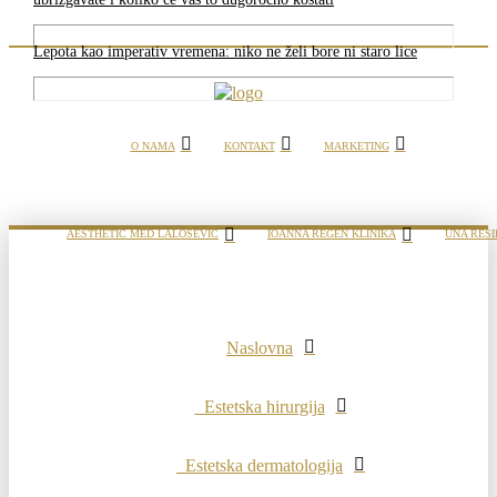
Lepota kao imperativ vremena: niko ne želi bore ni staro lice
O NAMA
KONTAKT
MARKETING
AESTHETIC MED LALOŠEVIĆ
IOANNA REGEN KLINIKA
UNA RESI
Naslovna
Estetska hirurgija
Estetska dermatologija