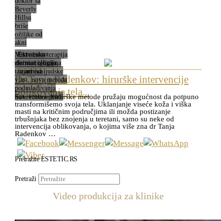
doktor sa
Beverly
Hillsa
briše
ožiljke od
akni
Mikromezoterapija
Estetska
zlatnim iglicama
dermatologija,
tanjim od ljudske
Iz arhiva
Dr Tanja Radenkov: hirurške intervencije
vlasi, nova metoda
podmlađivanja
oblikovanja tela...
lica, vrata i grudi
Savremene hirurške metode pružaju mogućnost da potpuno
transformišemo svoja tela. Uklanjanje viseće koža i viška
masti na kritičnim područjima ili možda postizanje
trbušnjaka bez znojenja u teretani, samo su neke od
intervencija oblikovanja, o kojima više zna dr Tanja
Radenkov …
Pretražite ESTETIC.RS
Pretraži
Video produkcija za klinike