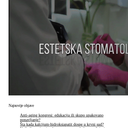
Najnovije objave
Anti-aging kongresi: edukacija ili skupo upakovano
ponavljanje?
Šta kada kalcijum-hidroksiapatit dospe u krvni sud?