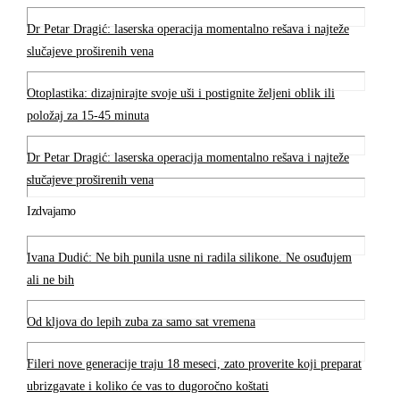
Dr Petar Dragić: laserska operacija momentalno rešava i najteže
slučajeve proširenih vena
Otoplastika: dizajnirajte svoje uši i postignite željeni oblik ili
položaj za 15-45 minuta
Dr Petar Dragić: laserska operacija momentalno rešava i najteže
slučajeve proširenih vena
Izdvajamo
Ivana Dudić: Ne bih punila usne ni radila silikone. Ne osuđujem
ali ne bih
Od kljova do lepih zuba za samo sat vremena
Fileri nove generacije traju 18 meseci, zato proverite koji preparat
ubrizgavate i koliko će vas to dugoročno koštati