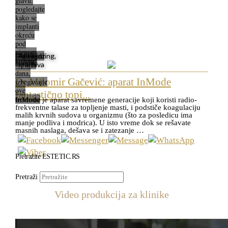
glavu:
pogledajte
kako se
implanti
okreću
pod
njenom
Dolaskom
Antiejdžing,
kožom!
toplijih
Iz arhiva
dana,
Dr Milomir Gačević: aparat InMode
izbegavajte
ove
fantastično topi...
tretmane
InMode je aparat savremene generacije koji koristi radio-
frekventne talase za topljenje masti, i podstiče koagulaciju
malih krvnih sudova u organizmu (što za posledicu ima
manje podliva i modrica). U isto vreme dok se rešavate
masnih naslaga, dešava se i zatezanje …
Pretražite ESTETIC.RS
Pretraži
Video produkcija za klinike