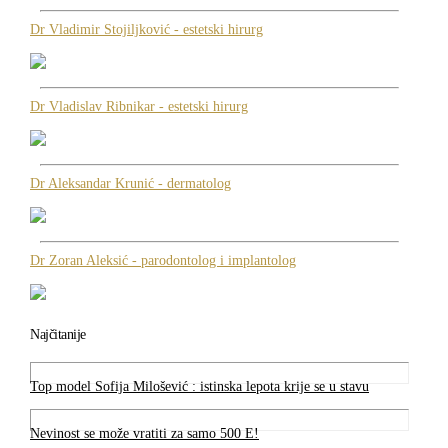
Dr Vladimir Stojiljković - estetski hirurg
Dr Vladislav Ribnikar - estetski hirurg
Dr Aleksandar Krunić - dermatolog
Dr Zoran Aleksić - parodontolog i implantolog
Najčitanije
Top model Sofija Milošević : istinska lepota krije se u stavu
Nevinost se može vratiti za samo 500 E!