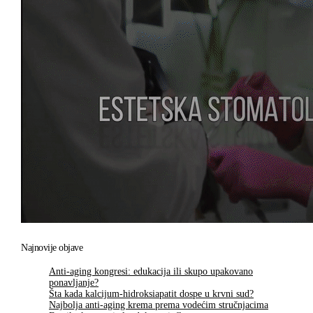
Najnovije objave
Anti-aging kongresi: edukacija ili skupo upakovano
ponavljanje?
Šta kada kalcijum-hidroksiapatit dospe u krvni sud?
Najbolja anti-aging krema prema vodećim stručnjacima