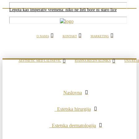
Lepota kao imperativ vremena: niko ne želi bore ni staro lice
O NAMA
KONTAKT
MARKETING
AESTHETIC MED LALOŠEVIĆ
IOANNA REGEN KLINIKA
UNA RESI
Naslovna
Estetska hirurgija
Estetska dermatologija