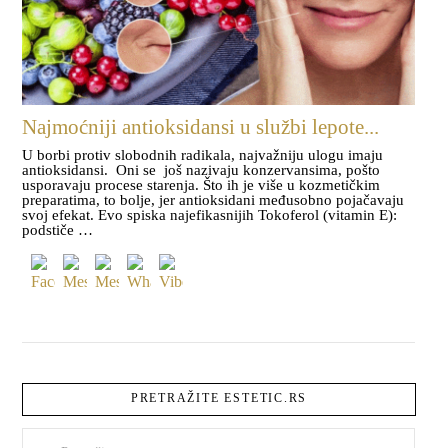
Najmoćniji antioksidansi u službi lepote...
U borbi protiv slobodnih radikala, najvažniju ulogu imaju
antioksidansi. Oni se još nazivaju konzervansima, pošto
usporavaju procese starenja. Što ih je više u kozmetičkim
preparatima, to bolje, jer antioksidani međusobno pojačavaju
svoj efekat. Evo spiska najefikasnijih Tokoferol (vitamin E):
podstiče …
PRETRAŽITE ESTETIC.RS
Pretraži