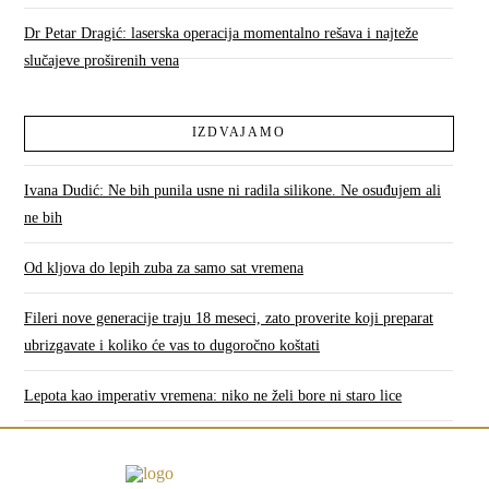
Dr Petar Dragić: laserska operacija momentalno rešava i najteže
slučajeve proširenih vena
IZDVAJAMO
Ivana Dudić: Ne bih punila usne ni radila silikone. Ne osuđujem ali
ne bih
Od kljova do lepih zuba za samo sat vremena
Fileri nove generacije traju 18 meseci, zato proverite koji preparat
ubrizgavate i koliko će vas to dugoročno koštati
Lepota kao imperativ vremena: niko ne želi bore ni staro lice