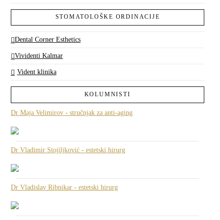
STOMATOLOŠKE ORDINACIJE
Dental Corner Esthetics
Vividenti Kalmar
Vident klinika
KOLUMNISTI
Dr Maja Velimirov - stručnjak za anti-aging
Dr Vladimir Stojiljković - estetski hirurg
Dr Vladislav Ribnikar - estetski hirurg