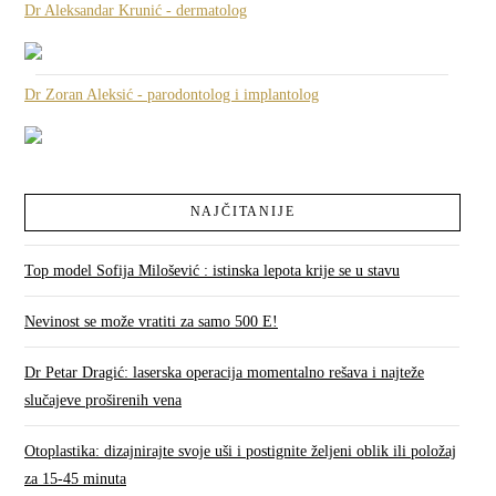
Dr Aleksandar Krunić - dermatolog
Dr Zoran Aleksić - parodontolog i implantolog
NAJČITANIJE
Top model Sofija Milošević : istinska lepota krije se u stavu
Nevinost se može vratiti za samo 500 E!
Dr Petar Dragić: laserska operacija momentalno rešava i najteže
slučajeve proširenih vena
Otoplastika: dizajnirajte svoje uši i postignite željeni oblik ili položaj
za 15-45 minuta