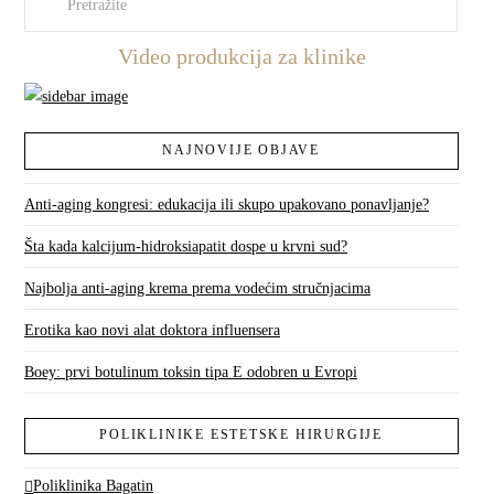
Video produkcija za klinike
NAJNOVIJE OBJAVE
Anti-aging kongresi: edukacija ili skupo upakovano ponavljanje?
Šta kada kalcijum-hidroksiapatit dospe u krvni sud?
Najbolja anti-aging krema prema vodećim stručnjacima
Erotika kao novi alat doktora influensera
Boey: prvi botulinum toksin tipa E odobren u Evropi
POLIKLINIKE ESTETSKE HIRURGIJE
Poliklinika Bagatin