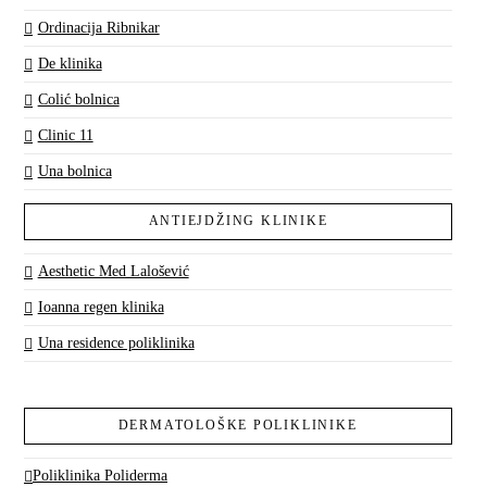
Ordinacija Ribnikar
De klinika
Colić bolnica
Clinic 11
Una bolnica
ANTIEJDŽING KLINIKE
Aesthetic Med Lalošević
Ioanna regen klinika
Una residence poliklinika
DERMATOLOŠKE POLIKLINIKE
Poliklinika Poliderma