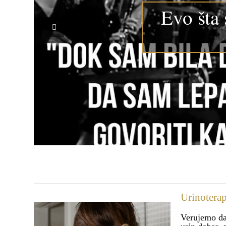
Evo šta 
Urinoterap
Verujemo da