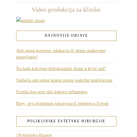
Video produkcija za klinike
NAJNOVIJE OBJAVE
Anti-aging kongresi: edukacija ili skupo upakovano
ponavljanje?
Šta kada kalcijum-hidroksiapatit dospe u krvni sud?
Najbolja anti-aging krema prema vodećim stručnjacima
Erotika kao novi alat doktora influensera
Boey: prvi botulinum toksin tipa E odobren u Evropi
POLIKLINIKE ESTETSKE HIRURGIJE
Poliklinika Bagatin