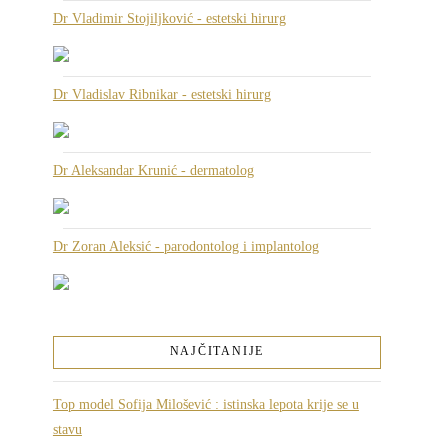
Dr Vladimir Stojiljković - estetski hirurg
Dr Vladislav Ribnikar - estetski hirurg
Dr Aleksandar Krunić - dermatolog
Dr Zoran Aleksić - parodontolog i implantolog
NAJČITANIJE
Top model Sofija Milošević : istinska lepota krije se u
stavu