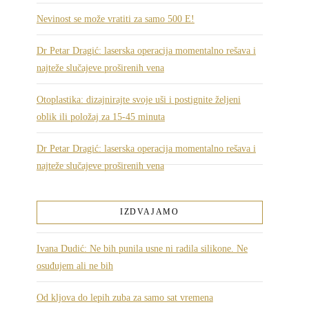
Nevinost se može vratiti za samo 500 E!
Dr Petar Dragić: laserska operacija momentalno rešava i
najteže slučajeve proširenih vena
Otoplastika: dizajnirajte svoje uši i postignite željeni
oblik ili položaj za 15-45 minuta
Dr Petar Dragić: laserska operacija momentalno rešava i
najteže slučajeve proširenih vena
IZDVAJAMO
Ivana Dudić: Ne bih punila usne ni radila silikone. Ne
osuđujem ali ne bih
Od kljova do lepih zuba za samo sat vremena