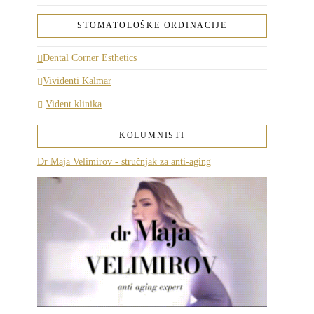
STOMATOLOŠKE ORDINACIJE
Dental Corner Esthetics
Vividenti Kalmar
Vident klinika
KOLUMNISTI
Dr Maja Velimirov - stručnjak za anti-aging