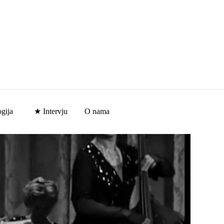
gija
★ Intervju
O nama