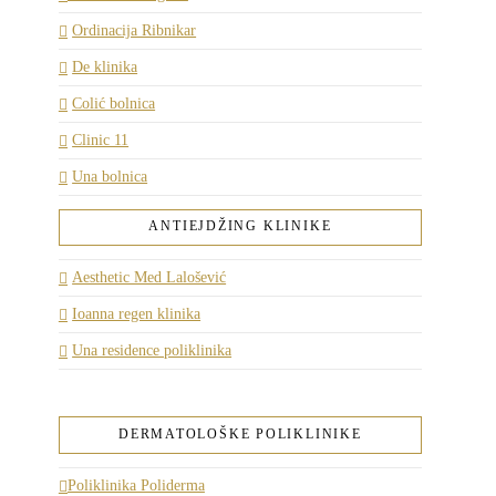
Ordinacija Ribnikar
De klinika
Colić bolnica
Clinic 11
Una bolnica
ANTIEJDŽING KLINIKE
Aesthetic Med Lalošević
Ioanna regen klinika
Una residence poliklinika
DERMATOLOŠKE POLIKLINIKE
Poliklinika Poliderma