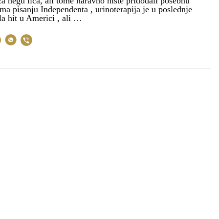
a negu lica, ali tome naravno niste pridodali posebnu
ma pisanju Independenta , urinoterapija je u poslednje
a hit u Americi , ali …