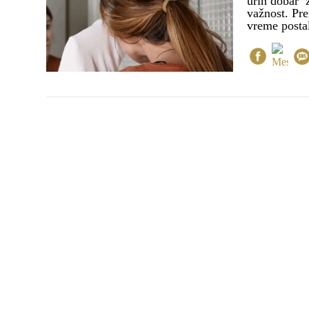
urin dobar z
važnost. Pre
vreme postal