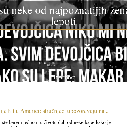
su neke od najpoznatijih žen
lepoti
Iz arhiva
ija hit u Americi: stručnjaci upozoravaju na...
 ste barem jednom u životu čuli od neke babe kako je