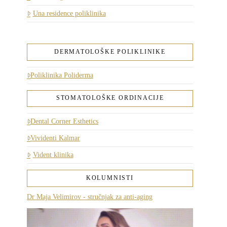
Una residence poliklinika
DERMATOLOŠKE POLIKLINIKE
Poliklinika Poliderma
STOMATOLOŠKE ORDINACIJE
Dental Corner Esthetics
Vividenti Kalmar
Vident klinika
KOLUMNISTI
Dr Maja Velimirov - stručnjak za anti-aging