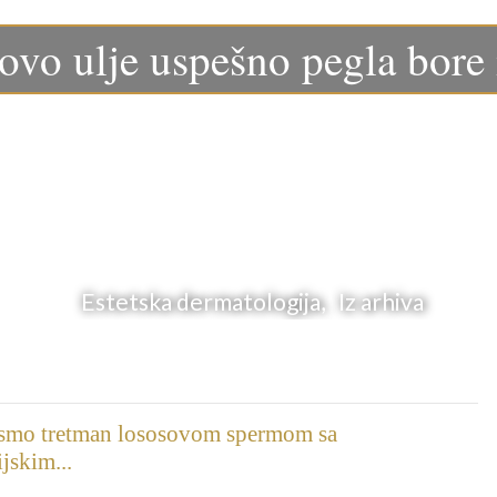
vo ulje uspešno pegla bore i
Estetska dermatologija, Iz arhiva
 smo tretman lososovom spermom sa
jskim...