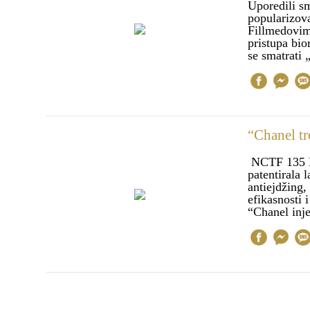
Uporedili s
popularizova
Fillmedovim
pristupa bio
se smatrati
“Chanel tr
NCTF 135 HA
patentirala 
antiejdžing
efikasnosti 
“Chanel inj