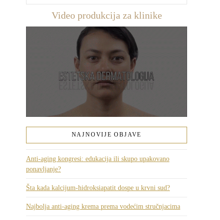
Video produkcija za klinike
NAJNOVIJE OBJAVE
Anti-aging kongresi: edukacija ili skupo upakovano
ponavljanje?
Šta kada kalcijum-hidroksiapatit dospe u krvni sud?
Najbolja anti-aging krema prema vodećim stručnjacima