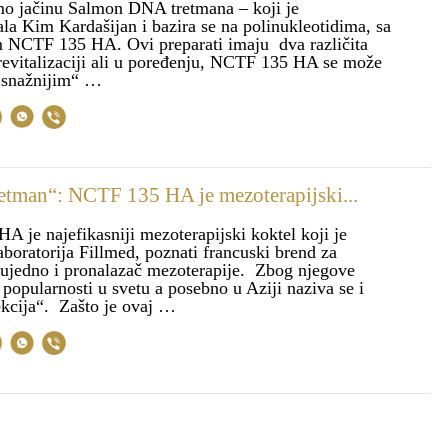
mo jačinu Salmon DNA tretmana – koji je
la Kim Kardašijan i bazira se na polinukleotidima, sa
 NCTF 135 HA. Ovi preparati imaju dva različita
revitalizaciji ali u poređenju, NCTF 135 HA se može
 „snažnijim“ …
etman“: NCTF 135 HA je mezoterapijski...
 je najefikasniji mezoterapijski koktel koji je
laboratorija Fillmed, poznati francuski brend za
, ujedno i pronalazač mezoterapije. Zbog njegove
i popularnosti u svetu a posebno u Aziji naziva se i
ekcija“. Zašto je ovaj …