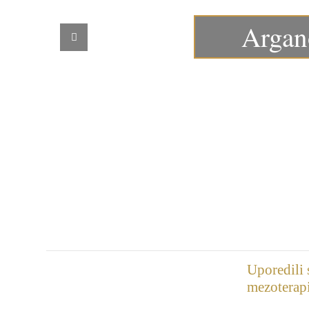
Argano
Uporedili
mezoterapi