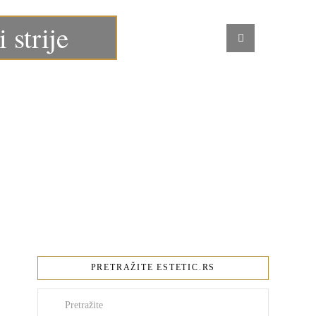
 strije
PRETRAŽITE ESTETIC.RS
Pretraži