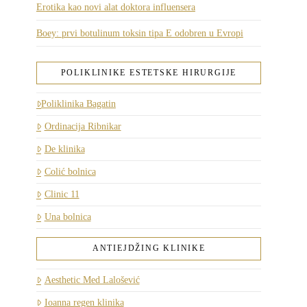
Erotika kao novi alat doktora influensera
Boey: prvi botulinum toksin tipa E odobren u Evropi
POLIKLINIKE ESTETSKE HIRURGIJE
Poliklinika Bagatin
Ordinacija Ribnikar
De klinika
Colić bolnica
Clinic 11
Una bolnica
ANTIEJDŽING KLINIKE
Aesthetic Med Lalošević
Ioanna regen klinika