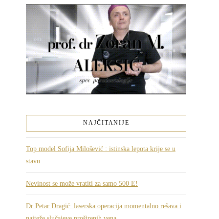
NAJČITANIJE
Top model Sofija Milošević : istinska lepota krije se u
stavu
Nevinost se može vratiti za samo 500 E!
Dr Petar Dragić: laserska operacija momentalno rešava i
najteže slučajeve proširenih vena