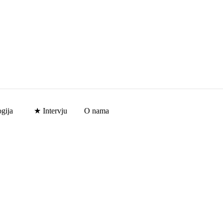
gija
★ Intervju
O nama