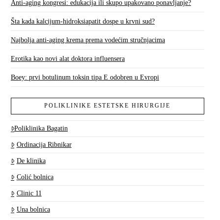
Anti-aging kongresi: edukacija ili skupo upakovano ponavljanje?
Šta kada kalcijum-hidroksiapatit dospe u krvni sud?
Najbolja anti-aging krema prema vodećim stručnjacima
Erotika kao novi alat doktora influensera
Boey: prvi botulinum toksin tipa E odobren u Evropi
POLIKLINIKE ESTETSKE HIRURGIJE
Poliklinika Bagatin
Ordinacija Ribnikar
De klinika
Colić bolnica
Clinic 11
Una bolnica