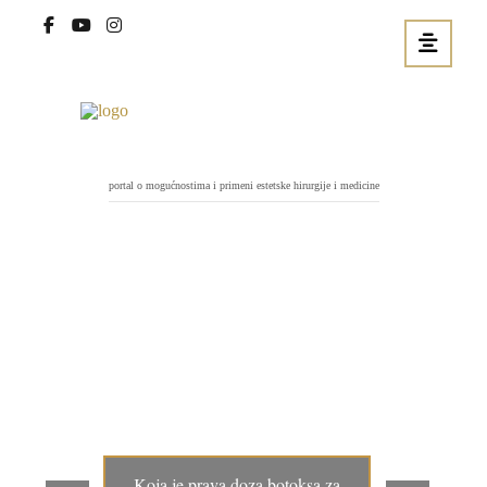
portal o mogućnostima i primeni estetske hirurgije i medicine
Koja je prava doza botoksa za