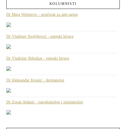
KOLUMNISTI
Dr Maja Velimirov - stručnjak za anti-aging
Dr Vladimir Stojiljković - estetski hirurg
Dr Vladislav Ribnikar - estetski hirurg
Dr Aleksandar Krunić - dermatolog
Dr Zoran Aleksić - parodontolog i implantolog