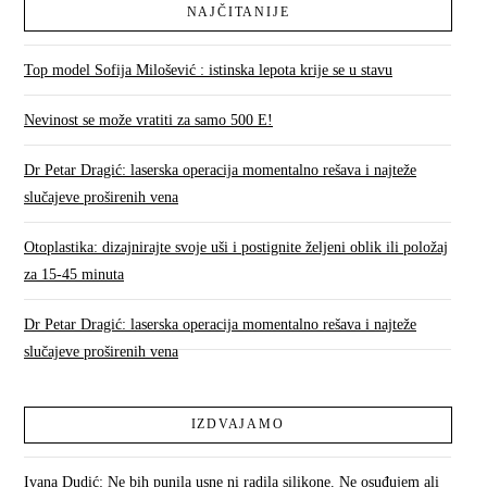
NAJČITANIJE
Top model Sofija Milošević : istinska lepota krije se u stavu
Nevinost se može vratiti za samo 500 E!
Dr Petar Dragić: laserska operacija momentalno rešava i najteže
slučajeve proširenih vena
Otoplastika: dizajnirajte svoje uši i postignite željeni oblik ili položaj
za 15-45 minuta
Dr Petar Dragić: laserska operacija momentalno rešava i najteže
slučajeve proširenih vena
IZDVAJAMO
Ivana Dudić: Ne bih punila usne ni radila silikone. Ne osuđujem ali