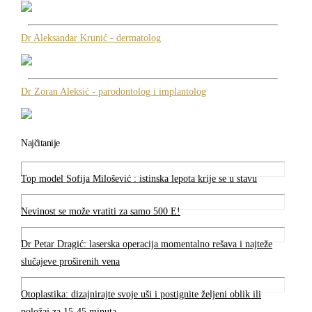
Dr Aleksandar Krunić - dermatolog
Dr Zoran Aleksić - parodontolog i implantolog
Najčitanije
Top model Sofija Milošević : istinska lepota krije se u stavu
Nevinost se može vratiti za samo 500 E!
Dr Petar Dragić: laserska operacija momentalno rešava i najteže
slučajeve proširenih vena
Otoplastika: dizajnirajte svoje uši i postignite željeni oblik ili
položaj za 15-45 minuta