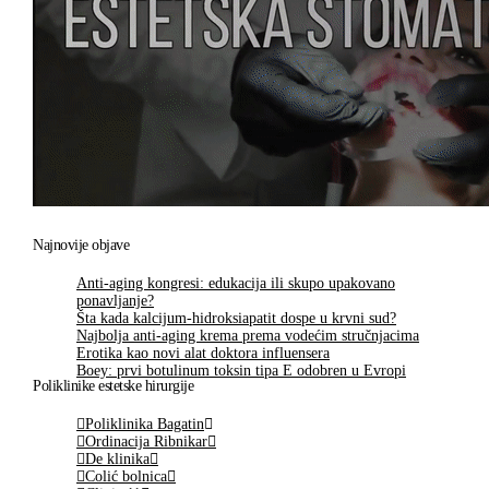
Najnovije objave
Anti-aging kongresi: edukacija ili skupo upakovano
ponavljanje?
Šta kada kalcijum-hidroksiapatit dospe u krvni sud?
Najbolja anti-aging krema prema vodećim stručnjacima
Erotika kao novi alat doktora influensera
Boey: prvi botulinum toksin tipa E odobren u Evropi
Poliklinike estetske hirurgije
Poliklinika Bagatin
Ordinacija Ribnikar
De klinika
Colić bolnica