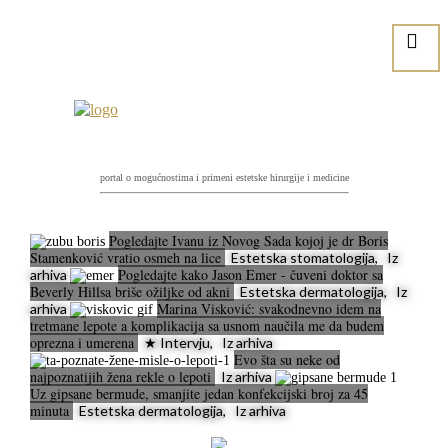
portal o mogućnostima i primeni estetske hirurgije i medicine
Pogledajte Ivanu iz Novog Sada kojoj je dr Boris
Stamenković vratio osmeh na lice
Estetska stomatologija, Iz
Pogledajte kako Jason Emer - čuveni doktor sa
arhiva
Beverly Hillsa briše ožiljke od akni
Estetska dermatologija, Iz
Marina Visković: svakodnevno idem na
arhiva
tretmane lepote a komplikacija sa usnom naučila me da budem
oprezna i umerena
★ Intervju, Iz arhiva
Evo šta su neke od
najpoznatijih žena rekle o lepoti
Iz arhiva
Uz gipsane bermude, smanjite jedan konfekcijski broj za 45
minuta
Estetska dermatologija, Iz arhiva