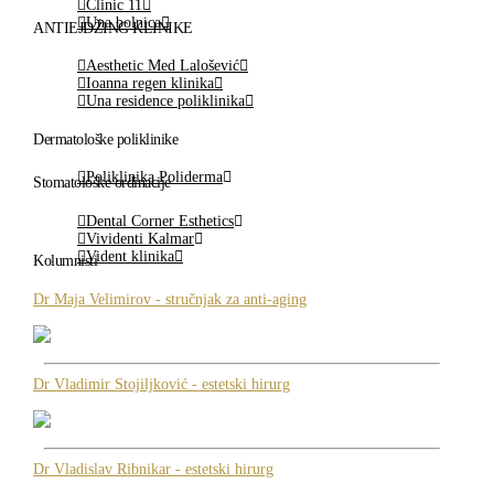
Clinic 11
Una bolnica
ANTIEJDŽING KLINIKE
Aesthetic Med Lalošević
Ioanna regen klinika
Una residence poliklinika
Dermatološke poliklinike
Poliklinika Poliderma
Stomatološke ordinacije
Dental Corner Esthetics
Vividenti Kalmar
Vident klinika
Kolumnisti
Dr Maja Velimirov - stručnjak za anti-aging
Dr Vladimir Stojiljković - estetski hirurg
Dr Vladislav Ribnikar - estetski hirurg