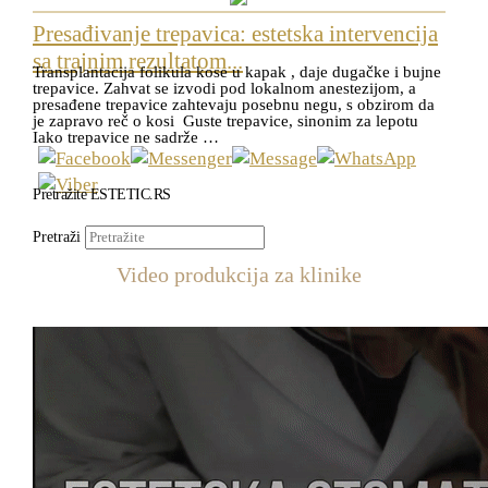
Presađivanje trepavica: estetska intervencija
sa trajnim rezultatom...
Transplantacija folikula kose u kapak , daje dugačke i bujne
trepavice. Zahvat se izvodi pod lokalnom anestezijom, a
presađene trepavice zahtevaju posebnu negu, s obzirom da
je zapravo reč o kosi Guste trepavice, sinonim za lepotu
Iako trepavice ne sadrže …
Pretražite ESTETIC.RS
Pretraži
Video produkcija za klinike