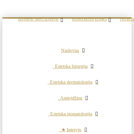
AESTHETIC MED LALOŠEVIĆ
IOANNA REGEN KLINIKA
UNA RESI
Naslovna
Estetska hirurgija
Estetska dermatologija
Antiejdžing
Estetska stomatologija
★ Intervju