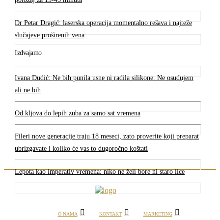
Dr Petar Dragić: laserska operacija momentalno rešava i najteže
slučajeve proširenih vena
Izdvajamo
Ivana Dudić: Ne bih punila usne ni radila silikone. Ne osuđujem
ali ne bih
Od kljova do lepih zuba za samo sat vremena
Fileri nove generacije traju 18 meseci, zato proverite koji preparat
ubrizgavate i koliko će vas to dugoročno koštati
Lepota kao imperativ vremena: niko ne želi bore ni staro lice
O NAMA
KONTAKT
MARKETING