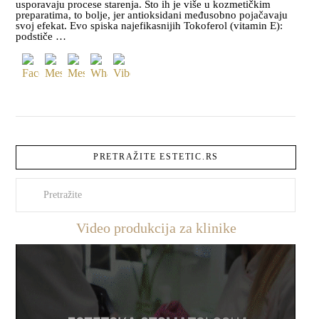
usporavaju procese starenja. Što ih je više u kozmetičkim
preparatima, to bolje, jer antioksidani međusobno pojačavaju
svoj efekat. Evo spiska najefikasnijih Tokoferol (vitamin E):
podstiče …
PRETRAŽITE ESTETIC.RS
Pretraži
Video produkcija za klinike