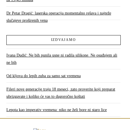
Dr Petar Dragić: laserska operacija momentalno rešava i najteže
slučajeve proširenih vena
IZDVAJAMO
Ivana Dudić: Ne bih punila usne ni radila silikone. Ne osuđujem ali
ne bih
Od kljova do lepih zuba za samo sat vremena
Fileri nove generacije traju 18 meseci, zato proverite koji preparat
ubrizgavate i koliko će vas to dugoročno koštati
Lepota kao imperativ vremena: niko ne želi bore ni staro lice