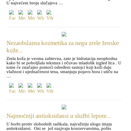
U najvećem broju slučajeva …
Nezaobilazna kozmetika za negu zrele ženske
kože...
Zrela koža je veoma zahtevna, zato je hidratacija neophodna
kako bi se poboljšala tekstura i očuvao mladolik izgled lica . U
tome će značajno pomoći određeni sastojci koji koži daju
vlažnost i ujednačenost tena, smanjuju pojavu bora i utiču na
…
Najmoćniji antioksidansi u službi lepote...
U borbi protiv slobodnih radikala, najvažniju ulogu imaju
antioksidansi. Oni se još nazivaju konzervansima, pošto