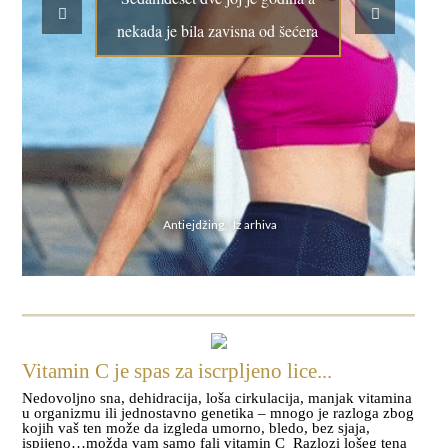
nekada je bila zavisna od šećera
Antiejdžing, Iz arhiva
Vitamin C je spas za iscrpljeno lice...
Nedovoljno sna, dehidracija, loša cirkulacija, manjak vitamina
u organizmu ili jednostavno genetika – mnogo je razloga zbog
kojih vaš ten može da izgleda umorno, bledo, bez sjaja,
ispijeno…možda vam samo fali vitamin C Razlozi lošeg tena