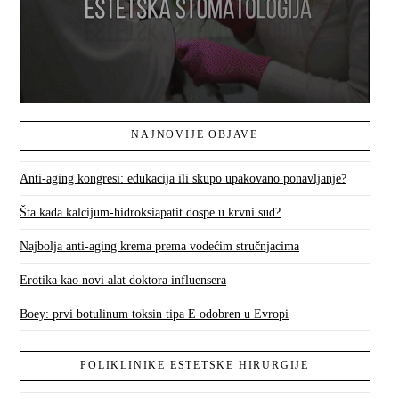
NAJNOVIJE OBJAVE
Anti-aging kongresi: edukacija ili skupo upakovano ponavljanje?
Šta kada kalcijum-hidroksiapatit dospe u krvni sud?
Najbolja anti-aging krema prema vodećim stručnjacima
Erotika kao novi alat doktora influensera
Boey: prvi botulinum toksin tipa E odobren u Evropi
POLIKLINIKE ESTETSKE HIRURGIJE