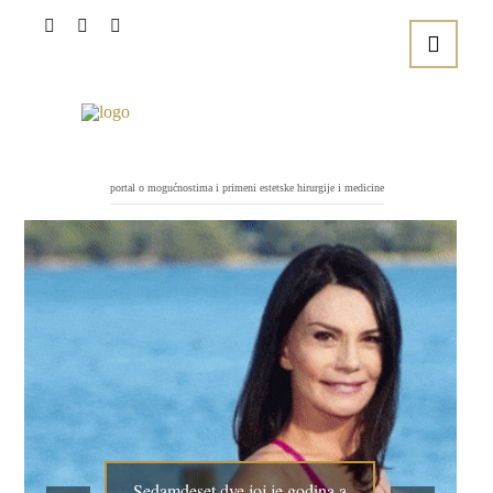
portal o mogućnostima i primeni estetske hirurgije i medicine
Sedamdeset dve joj je godina a