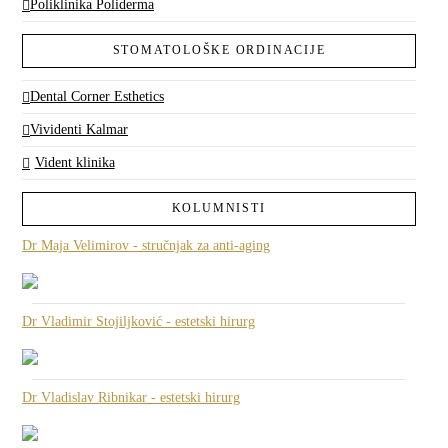
Poliklinika Poliderma
STOMATOLOŠKE ORDINACIJE
Dental Corner Esthetics
Vividenti Kalmar
Vident klinika
KOLUMNISTI
Dr Maja Velimirov - stručnjak za anti-aging
Dr Vladimir Stojiljković - estetski hirurg
Dr Vladislav Ribnikar - estetski hirurg