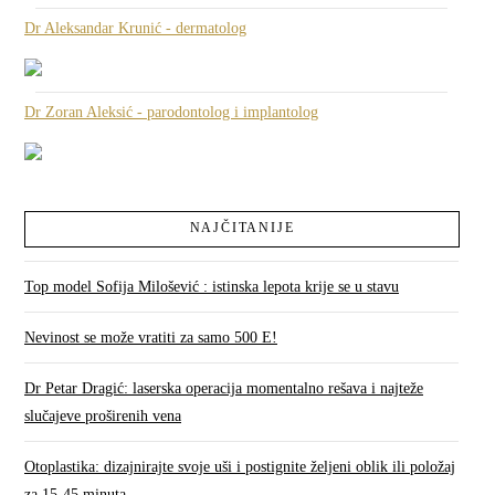
Dr Aleksandar Krunić - dermatolog
Dr Zoran Aleksić - parodontolog i implantolog
NAJČITANIJE
Top model Sofija Milošević : istinska lepota krije se u stavu
Nevinost se može vratiti za samo 500 E!
Dr Petar Dragić: laserska operacija momentalno rešava i najteže
slučajeve proširenih vena
Otoplastika: dizajnirajte svoje uši i postignite željeni oblik ili položaj
za 15-45 minuta