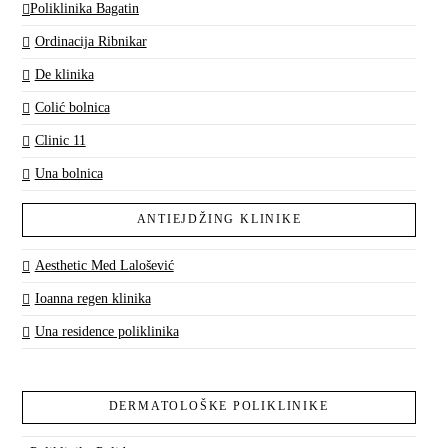
Poliklinika Bagatin
Ordinacija Ribnikar
De klinika
Colić bolnica
Clinic 11
Una bolnica
ANTIEJDŽING KLINIKE
Aesthetic Med Lalošević
Ioanna regen klinika
Una residence poliklinika
DERMATOLOŠKE POLIKLINIKE