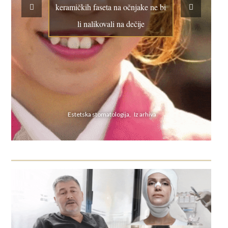
keramičkih faseta na očnjake ne bi
li nalikovali na dečije
Estetska stomatologija, Iz arhiva