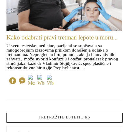
Kako odabrati pravi tretman lepote u moru...
U svetu estetske medicine, pacijenti se suočavaju sa
mnogobrojnim izazovima prilikom donošenja odluka o
tretmanima. Nepregledan broj ponuda, akcija i inovativnih
zahvata, može stvoriti konfuziju i otežati pronalazak pravog
stručnjaka, kaže dr Vladimir Stojiljković, spec plastične i
rekonstruktivne hirurgije Preplavljenost …
PRETRAŽITE ESTETIC.RS
Pretraži