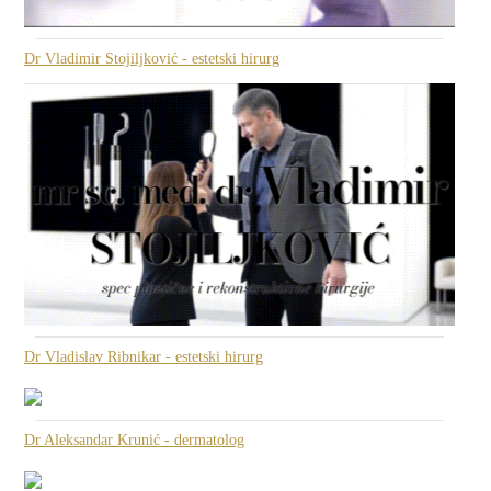
Dr Vladimir Stojiljković - estetski hirurg
Dr Vladislav Ribnikar - estetski hirurg
Dr Aleksandar Krunić - dermatolog