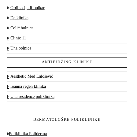
Ordinacija Ribnikar
De klinika
Colić bolnica
Clinic 11
Una bolnica
ANTIEJDŽING KLINIKE
Aesthetic Med Lalošević
Ioanna regen klinika
Una residence poliklinika
DERMATOLOŠKE POLIKLINIKE
Poliklinika Poliderma