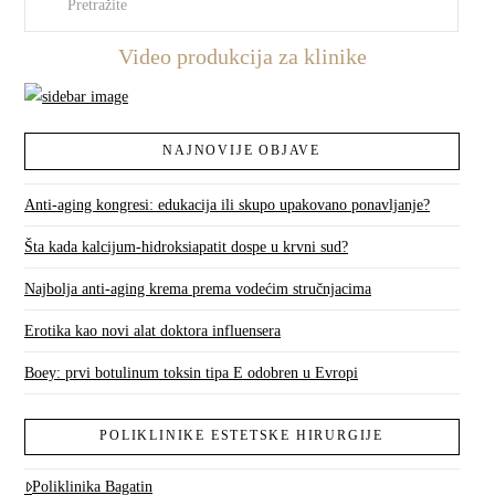
Video produkcija za klinike
NAJNOVIJE OBJAVE
Anti-aging kongresi: edukacija ili skupo upakovano ponavljanje?
Šta kada kalcijum-hidroksiapatit dospe u krvni sud?
Najbolja anti-aging krema prema vodećim stručnjacima
Erotika kao novi alat doktora influensera
Boey: prvi botulinum toksin tipa E odobren u Evropi
POLIKLINIKE ESTETSKE HIRURGIJE
Poliklinika Bagatin