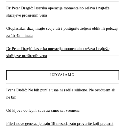
Dr Petar Dragić: laserska operacija momentalno rešava i najteže
slučajeve proširenih vena
Otoplastika: dizajnirajte svoje uši i postignite željeni oblik ili položaj
za 15-45 minuta
Dr Petar Dragić: laserska operacija momentalno rešava i najteže
slučajeve proširenih vena
IZDVAJAMO
Ivana Dudić: Ne bih punila usne ni radila silikone. Ne osuđujem ali
ne bih
Od kljova do lepih zuba za samo sat vremena
Fileri nove generacije traju 18 meseci, zato proverite koji preparat