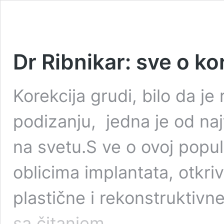
Dr Ribnikar: sve o kor
Korekcija grudi, bilo da je
podizanju, jedna je od najt
na svetu.S ve o ovoj popul
oblicima implantata, otkriv
plastične i rekonstruktivne
Dr
sa čitanjem