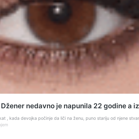
li Džener nedavno je napunila 22 godine a i
t , kada devojka počinje da liči na ženu, puno stariju od njene stvar
Remek
njem
delo
ili