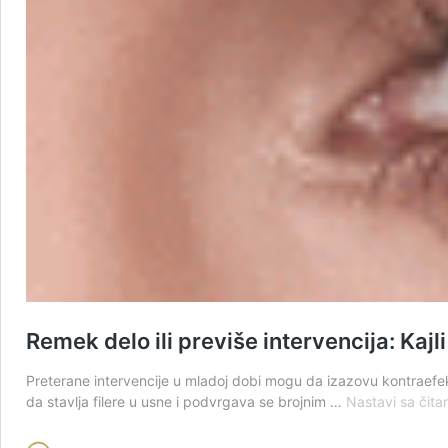
Remek delo ili previše intervencija: Kaj
Preterane intervencije u mladoj dobi mogu da izazovu kontraefeka
da stavlja filere u usne i podvrgava se brojnim …
Nastavi sa čita