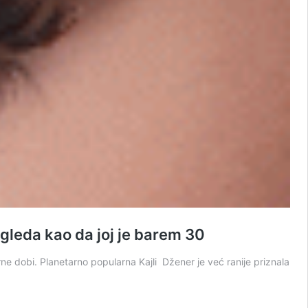
zgleda kao da joj je barem 30
ne dobi. Planetarno popularna Kajli Džener je već ranije priznala