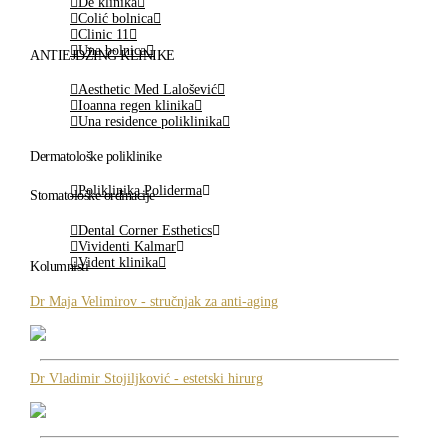
De klinika
Colić bolnica
Clinic 11
Una bolnica
ANTIEJDŽING KLINIKE
Aesthetic Med Lalošević
Ioanna regen klinika
Una residence poliklinika
Dermatološke poliklinike
Poliklinika Poliderma
Stomatološke ordinacije
Dental Corner Esthetics
Vividenti Kalmar
Vident klinika
Kolumnisti
Dr Maja Velimirov - stručnjak za anti-aging
Dr Vladimir Stojiljković - estetski hirurg