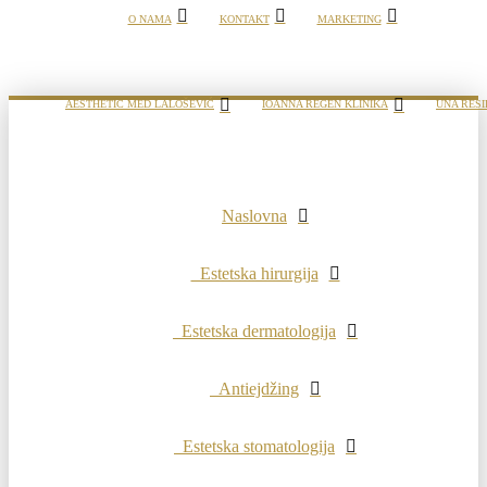
O NAMA
KONTAKT
MARKETING
AESTHETIC MED LALOŠEVIĆ
IOANNA REGEN KLINIKA
UNA RESI
Naslovna
Estetska hirurgija
Estetska dermatologija
Antiejdžing
Estetska stomatologija