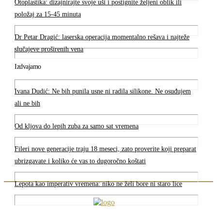
Otoplastika: dizajnirajte svoje uši i postignite željeni oblik ili
položaj za 15-45 minuta
Dr Petar Dragić: laserska operacija momentalno rešava i najteže
slučajeve proširenih vena
Izdvajamo
Ivana Dudić: Ne bih punila usne ni radila silikone. Ne osuđujem
ali ne bih
Od kljova do lepih zuba za samo sat vremena
Fileri nove generacije traju 18 meseci, zato proverite koji preparat
ubrizgavate i koliko će vas to dugoročno koštati
Lepota kao imperativ vremena: niko ne želi bore ni staro lice