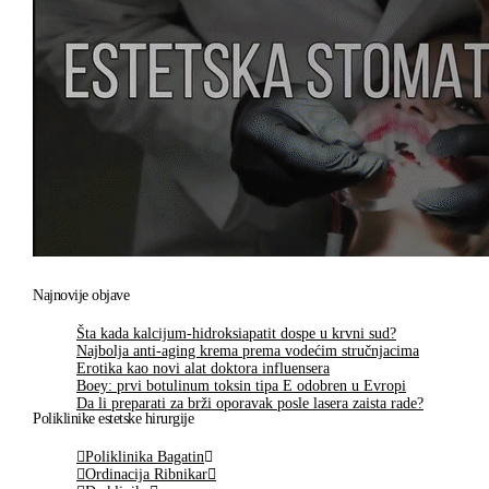
Najnovije objave
Šta kada kalcijum-hidroksiapatit dospe u krvni sud?
Najbolja anti-aging krema prema vodećim stručnjacima
Erotika kao novi alat doktora influensera
Boey: prvi botulinum toksin tipa E odobren u Evropi
Da li preparati za brži oporavak posle lasera zaista rade?
Poliklinike estetske hirurgije
Poliklinika Bagatin
Ordinacija Ribnikar