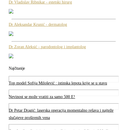
Dr Vladislav Ribnikar - estetski hirurg
Dr Aleksandar Krunić - dermatolog
Dr Zoran Aleksić - parodontolog i implantolog
Najčitanije
Top model Sofija Milošević : istinska lepota krije se u stavu
Nevinost se može vratiti za samo 500 E!
Dr Petar Dragić: laserska operacija momentalno rešava i najteže
slučajeve proširenih vena