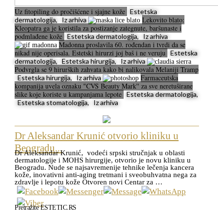
Uz fitopiling do pročišćene i sjajne kože
Estetska
Lekovito blato:
dermatologija, Iz arhiva
Kleopatra ga je koristila za postizanje zategnute, baršunaste i
podmlađene kože
Estetska dermatologija, Iz arhiva
Madonna proslavila 60. rođendan i tvrdi da se
nikad nije operisala. Estetski hirurzi joj baš i ne veruju
Estetska
dermatologija, Estetska hirurgija, Iz arhiva
Podvrgla se 9 hirurških zahvata kako bi nalikovala Melaniji Tramp
Farmaceutska
Estetska hirurgija, Iz arhiva
kompanija uvela oznaku "CVS Beauty Mark'' za sve neretuširane
slike koje koriste u kampanjama lepote
Estetska dermatologija,
Estetska stomatologija, Iz arhiva
Dr Aleksandar Krunić otvorio kliniku u
Beogradu...
Dr Aleksandar Krunić, vodeći srpski stručnjak u oblasti
dermatologije i MOHS hirurgije, otvorio je novu kliniku u
Beogradu. Nude se najsavremenije tehnike lečenja kancera
kože, inovativni anti-aging tretmani i sveobuhvatna nega za
zdravlje i lepotu kože Otvoren novi Centar za …
Pretražite ESTETIC.RS