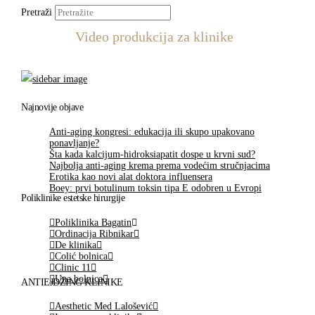
Pretraži
Video produkcija za klinike
Najnovije objave
Anti-aging kongresi: edukacija ili skupo upakovano
ponavljanje?
Šta kada kalcijum-hidroksiapatit dospe u krvni sud?
Najbolja anti-aging krema prema vodećim stručnjacima
Erotika kao novi alat doktora influensera
Boey: prvi botulinum toksin tipa E odobren u Evropi
Poliklinike estetske hirurgije
Poliklinika Bagatin
Ordinacija Ribnikar
De klinika
Colić bolnica
Clinic 11
Una bolnica
ANTIEJDŽING KLINIKE
Aesthetic Med Lalošević