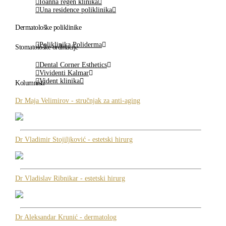
Ioanna regen klinika
Una residence poliklinika
Dermatološke poliklinike
Poliklinika Poliderma
Stomatološke ordinacije
Dental Corner Esthetics
Vividenti Kalmar
Vident klinika
Kolumnisti
Dr Maja Velimirov - stručnjak za anti-aging
Dr Vladimir Stojiljković - estetski hirurg
Dr Vladislav Ribnikar - estetski hirurg
Dr Aleksandar Krunić - dermatolog