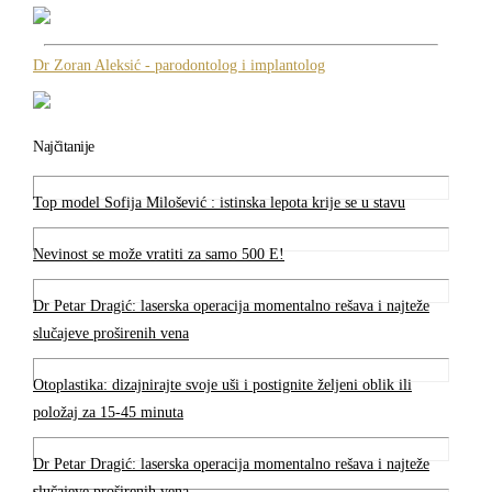
Dr Zoran Aleksić - parodontolog i implantolog
Najčitanije
Top model Sofija Milošević : istinska lepota krije se u stavu
Nevinost se može vratiti za samo 500 E!
Dr Petar Dragić: laserska operacija momentalno rešava i najteže
slučajeve proširenih vena
Otoplastika: dizajnirajte svoje uši i postignite željeni oblik ili
položaj za 15-45 minuta
Dr Petar Dragić: laserska operacija momentalno rešava i najteže
slučajeve proširenih vena