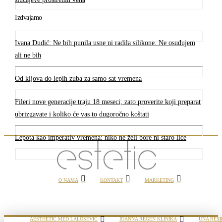
Izdvajamo
Ivana Dudić: Ne bih punila usne ni radila silikone. Ne osuđujem
ali ne bih
Od kljova do lepih zuba za samo sat vremena
Fileri nove generacije traju 18 meseci, zato proverite koji preparat
ubrizgavate i koliko će vas to dugoročno koštati
Lepota kao imperativ vremena: niko ne želi bore ni staro lice
O NAMA
KONTAKT
MARKETING
AESTHETIC MED LALOŠEVIĆ
IOANNA REGEN KLINIKA
UNA RESI