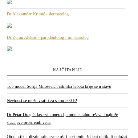
Dr Aleksandar Krunić - dermatolog
Dr Zoran Aleksić - parodontolog i implantolog
NAJČITANIJE
Top model Sofija Milošević : istinska lepota krije se u stavu
Nevinost se može vratiti za samo 500 E!
Dr Petar Dragić: laserska operacija momentalno rešava i najteže
slučajeve proširenih vena
Otoplastika: dizajnirajte svoje uši i postignite željeni oblik ili položaj