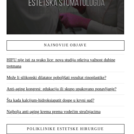
NAJNOVIJE OBJAVE
HIFU nije isti za svako lice: nova studija otkriva važnost dubine
tretmana
Može li silikonski dilatator poboljšati rezultat rinoplastike?
Anti-aging kongresi: edukacija ili skupo upakovano ponavljanje?
Šta kada kalcijum-hidroksiapatit dospe u krvni sud?
Najbolja anti-aging krema prema vodećim stručnjacima
POLIKLINIKE ESTETSKE HIRURGIJE