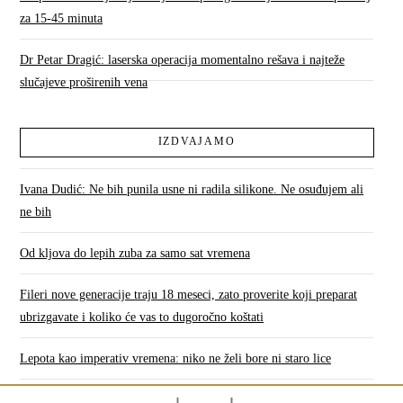
za 15-45 minuta
Dr Petar Dragić: laserska operacija momentalno rešava i najteže
slučajeve proširenih vena
IZDVAJAMO
Ivana Dudić: Ne bih punila usne ni radila silikone. Ne osuđujem ali
ne bih
Od kljova do lepih zuba za samo sat vremena
Fileri nove generacije traju 18 meseci, zato proverite koji preparat
ubrizgavate i koliko će vas to dugoročno koštati
Lepota kao imperativ vremena: niko ne želi bore ni staro lice