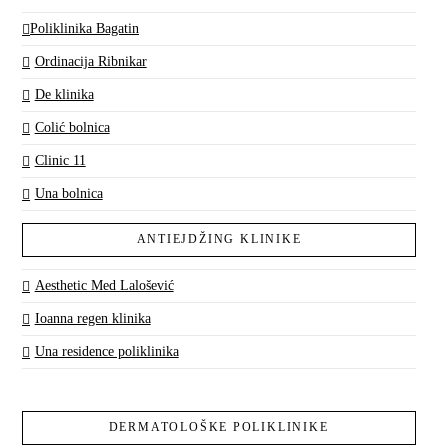
Poliklinika Bagatin
Ordinacija Ribnikar
De klinika
Colić bolnica
Clinic 11
Una bolnica
ANTIEJDŽING KLINIKE
Aesthetic Med Lalošević
Ioanna regen klinika
Una residence poliklinika
DERMATOLOŠKE POLIKLINIKE