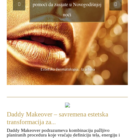
pomoći da zasijate u Novogodišnjoj
noći
Estetska dermatologija, Iz arhiva
Daddy Makeover – savremena estetska
transformacija za...
Daddy Makeover podrazumeva kombinaciju pažljivo
planiranih procedura koje vraćaju definiciju tela, energiju i