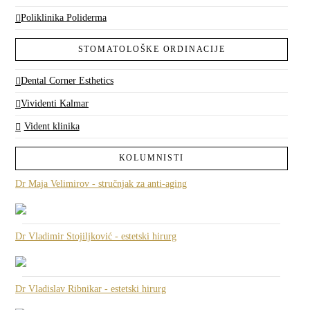
Poliklinika Poliderma
STOMATOLOŠKE ORDINACIJE
Dental Corner Esthetics
Vividenti Kalmar
Vident klinika
KOLUMNISTI
Dr Maja Velimirov - stručnjak za anti-aging
Dr Vladimir Stojiljković - estetski hirurg
Dr Vladislav Ribnikar - estetski hirurg