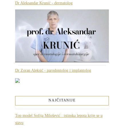
Dr Aleksandar Krunić - dermatolog
Dr Zoran Aleksić - parodontolog i implantolog
NAJČITANIJE
Top model Sofija Milošević : istinska lepota krije se u
stavu