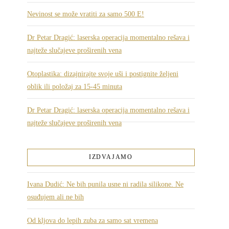
Nevinost se može vratiti za samo 500 E!
Dr Petar Dragić: laserska operacija momentalno rešava i
najteže slučajeve proširenih vena
Otoplastika: dizajnirajte svoje uši i postignite željeni
oblik ili položaj za 15-45 minuta
Dr Petar Dragić: laserska operacija momentalno rešava i
najteže slučajeve proširenih vena
IZDVAJAMO
Ivana Dudić: Ne bih punila usne ni radila silikone. Ne
osuđujem ali ne bih
Od kljova do lepih zuba za samo sat vremena