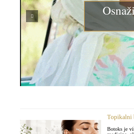
Osnaž
Topikalni b
Botoks je vi