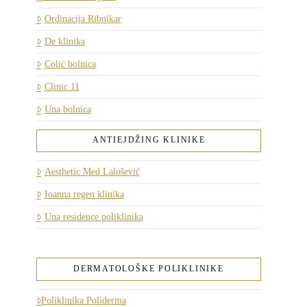
Ordinacija Ribnikar
De klinika
Colić bolnica
Clinic 11
Una bolnica
ANTIEJDŽING KLINIKE
Aesthetic Med Lalošević
Ioanna regen klinika
Una residence poliklinika
DERMATOLOŠKE POLIKLINIKE
Poliklinika Poliderma