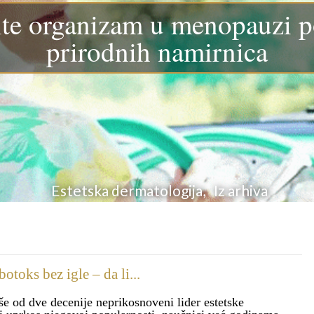
ite organizam u menopauzi 
prirodnih namirnica
Estetska dermatologija, Iz arhiva
otoks bez igle – da li...
še od dve decenije neprikosnoveni lider estetske