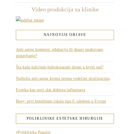
Video produkcija za klinike
NAJNOVIJE OBJAVE
Anti-aging kongresi: edukacija ili skupo upakovano
ponavljanje?
Šta kada kalcijum-hidroksiapatit dospe u krvni sud?
Najbolja anti-aging krema prema vodećim stručnjacima
Erotika kao novi alat doktora influensera
Boey: prvi botulinum toksin tipa E odobren u Evropi
POLIKLINIKE ESTETSKE HIRURGIJE
Poliklinika Bagatin