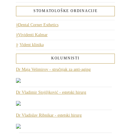
STOMATOLOŠKE ORDINACIJE
Dental Corner Esthetics
Vividenti Kalmar
Vident klinika
KOLUMNISTI
Dr Maja Velimirov - stručnjak za anti-aging
Dr Vladimir Stojiljković - estetski hirurg
Dr Vladislav Ribnikar - estetski hirurg