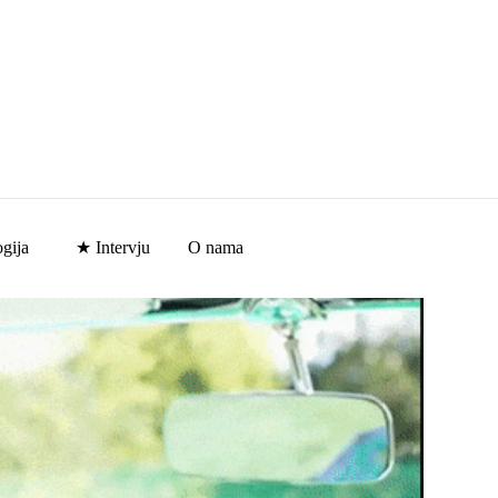
gija
★ Intervju
O nama