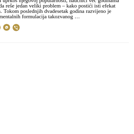
i uprkos njegovoj popularnosti, naučnici već godinama
a reše jedan veliki problem – kako postići isti efekat
a. Tokom poslednjih dvadesetak godina razvijeno je
imentalnih formulacija takozvanog …