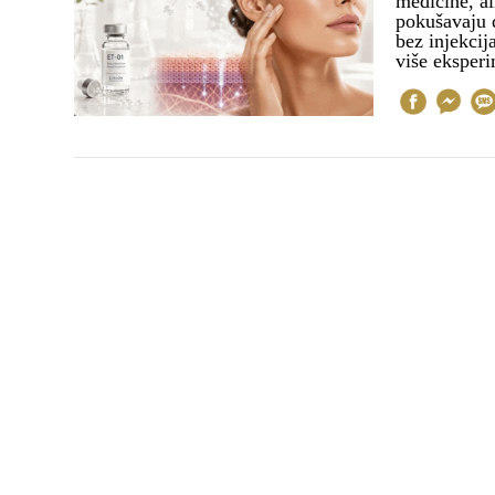
medicine, al
pokušavaju d
bez injekcij
više eksper