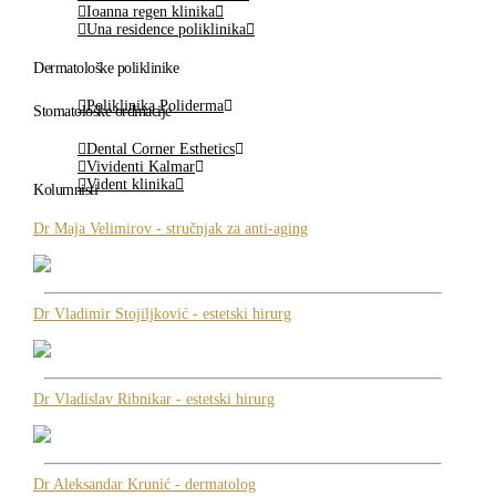
Ioanna regen klinika
Una residence poliklinika
Dermatološke poliklinike
Poliklinika Poliderma
Stomatološke ordinacije
Dental Corner Esthetics
Vividenti Kalmar
Vident klinika
Kolumnisti
Dr Maja Velimirov - stručnjak za anti-aging
Dr Vladimir Stojiljković - estetski hirurg
Dr Vladislav Ribnikar - estetski hirurg
Dr Aleksandar Krunić - dermatolog