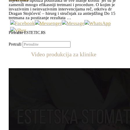
Injekcijska lipoliza podbratka se sve manje koristi jer su je
zamenili mnogo efikasniji tretmani i procedure. O kojim je
invazivnim i neinvazivnim intervencijama reč, otkriva dr
Dragan Stojićević – hirurg i stručnjak za antiejdžing Do 15
tretmana za postizanje rezultata …
Pretražite ESTETIC.RS
Pretraži
Video produkcija za klinike