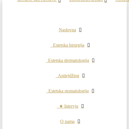
AESTHETIC MED LALOŠEVIĆ
IOANNA REGEN KLINIKA
UNA RESI
Naslovna
Estetska hirurgija
Estetska dermatologija
Antiejdžing
Estetska stomatologija
★ Intervju
O nama