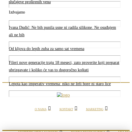
slučajeve proširenih vena
Izdvajamo
Ivana Dudić: Ne bih punila usne ni radila silikone. Ne osuđujem
ali ne bih
Od kljova do lepih zuba za samo sat vremena
Fileri nove generacije traju 18 meseci, zato proverite koji preparat
ubrizgavate i koliko će vas to dugoročno koštati
Lepota kao imperativ vremena: niko ne želi bore ni staro lice
O NAMA
KONTAKT
MARKETING