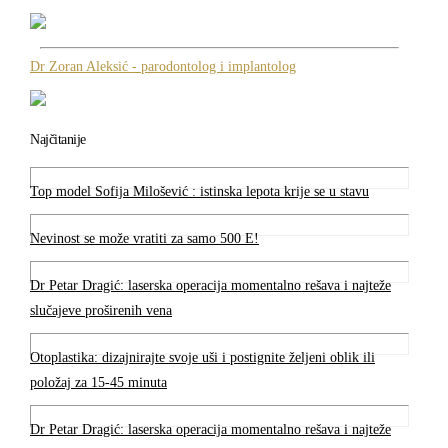
Dr Zoran Aleksić - parodontolog i implantolog
Najčitanije
Top model Sofija Milošević : istinska lepota krije se u stavu
Nevinost se može vratiti za samo 500 E!
Dr Petar Dragić: laserska operacija momentalno rešava i najteže
slučajeve proširenih vena
Otoplastika: dizajnirajte svoje uši i postignite željeni oblik ili
položaj za 15-45 minuta
Dr Petar Dragić: laserska operacija momentalno rešava i najteže