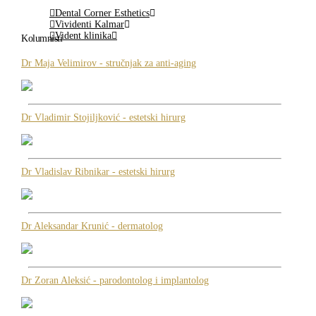
Dental Corner Esthetics
Vividenti Kalmar
Vident klinika
Kolumnisti
Dr Maja Velimirov - stručnjak za anti-aging
Dr Vladimir Stojiljković - estetski hirurg
Dr Vladislav Ribnikar - estetski hirurg
Dr Aleksandar Krunić - dermatolog
Dr Zoran Aleksić - parodontolog i implantolog