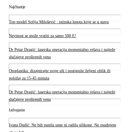
Najčitanije
Top model Sofija Milošević : istinska lepota krije se u stavu
Nevinost se može vratiti za samo 500 E!
Dr Petar Dragić: laserska operacija momentalno rešava i najteže
slučajeve proširenih vena
Otoplastika: dizajnirajte svoje uši i postignite željeni oblik ili
položaj za 15-45 minuta
Dr Petar Dragić: laserska operacija momentalno rešava i najteže
slučajeve proširenih vena
Izdvajamo
Ivana Dudić: Ne bih punila usne ni radila silikone. Ne osuđujem