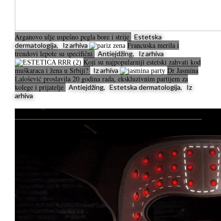
Arganovo ulje uspešno pegla bore i strije
Estetska
Francuska merila i
dermatologija, Iz arhiva
trendovi lepote su specifični
Antiejdžing, Iz arhiva
Koji su najpopularniji estetski zahvati kod
muškaraca i žena u Srbiji?
Dr Jasmina
Iz arhiva
Lalošević proslavila 20 godina rada, ekskluzivnim partijem za
kolege i prijatelje
Antiejdžing, Estetska dermatologija, Iz
arhiva