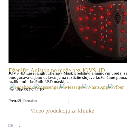
Dženifer Aniston ne može bez JOVS 4D...
JOVS 4D Laser Light Therapy Mask predstavlja najnoviji uređaj z
omogućava ciljano delovanje na različite slojeve kože, čime pomaže 
razliku od klasičnih LED maski, …
Pretražite ESTETIC.RS
Pretraži
Video produkcija za klinike