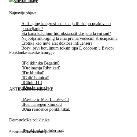
Najnovije objave
Anti-aging kongresi: edukacija ili skupo upakovano
ponavljanje?
Šta kada kalcijum-hidroksiapatit dospe u krvni sud?
Najbolja anti-aging krema prema vodećim stručnjacima
Erotika kao novi alat doktora influensera
Boey: prvi botulinum toksin tipa E odobren u Evropi
Poliklinike estetske hirurgije
Poliklinika Bagatin
Ordinacija Ribnikar
De klinika
Colić bolnica
Clinic 11
Una bolnica
ANTIEJDŽING KLINIKE
Aesthetic Med Lalošević
Ioanna regen klinika
Una residence poliklinika
Dermatološke poliklinike
Poliklinika Poliderma
Stomatološke ordinacije