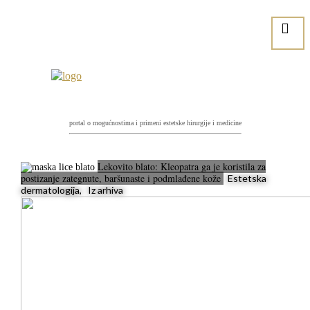
portal o mogućnostima i primeni estetske hirurgije i medicine
Lekovito blato: Kleopatra ga je koristila za
postizanje zategnute, baršunaste i podmlađene kože
Estetska
dermatologija, Iz arhiva