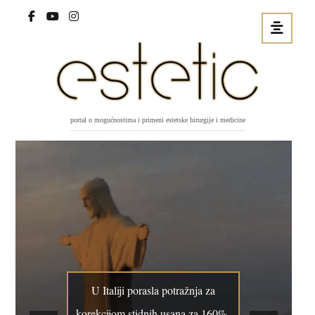
portal o mogućnostima i primeni estetske hirurgije i medicine
U Italiji porasla potražnja za
korekcijom stidnih usana za 160%,