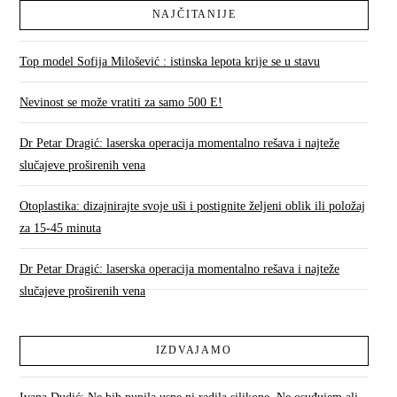
NAJČITANIJE
Top model Sofija Milošević : istinska lepota krije se u stavu
Nevinost se može vratiti za samo 500 E!
Dr Petar Dragić: laserska operacija momentalno rešava i najteže
slučajeve proširenih vena
Otoplastika: dizajnirajte svoje uši i postignite željeni oblik ili položaj
za 15-45 minuta
Dr Petar Dragić: laserska operacija momentalno rešava i najteže
slučajeve proširenih vena
IZDVAJAMO