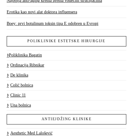
Najbolja anti-aging krema prema vodećim stručnjacima
Erotika kao novi alat doktora influensera
Boey: prvi botulinum toksin tipa E odobren u Evropi
POLIKLINIKE ESTETSKE HIRURGIJE
Poliklinika Bagatin
Ordinacija Ribnikar
De klinika
Colić bolnica
Clinic 11
Una bolnica
ANTIEJDŽING KLINIKE
Aesthetic Med Lalošević