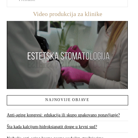
Video produkcija za klinike
NAJNOVIJE OBJAVE
Anti-aging kongresi: edukacija ili skupo upakovano ponavljanje?
Šta kada kalcijum-hidroksiapatit dospe u krvni sud?