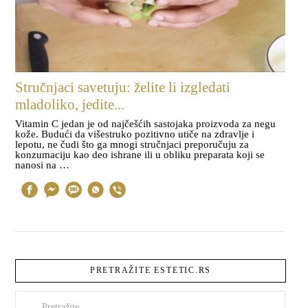
Stručnjaci savetuju: želite li izgledati
mladoliko, jedite...
Vitamin C jedan je od najčešćih sastojaka proizvoda za negu
kože. Budući da višestruko pozitivno utiče na zdravlje i
lepotu, ne čudi što ga mnogi stručnjaci preporučuju za
konzumaciju kao deo ishrane ili u obliku preparata koji se
nanosi na …
PRETRAŽITE ESTETIC.RS
Pretraži