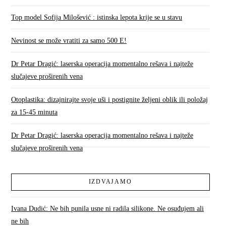
Top model Sofija Milošević : istinska lepota krije se u stavu
Nevinost se može vratiti za samo 500 E!
Dr Petar Dragić: laserska operacija momentalno rešava i najteže
slučajeve proširenih vena
Otoplastika: dizajnirajte svoje uši i postignite željeni oblik ili položaj
za 15-45 minuta
Dr Petar Dragić: laserska operacija momentalno rešava i najteže
slučajeve proširenih vena
IZDVAJAMO
Ivana Dudić: Ne bih punila usne ni radila silikone. Ne osuđujem ali
ne bih