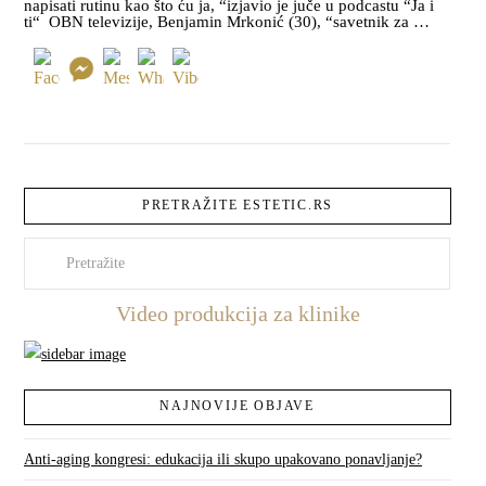
napisati rutinu kao što ću ja, “izjavio je juče u podcastu “Ja i
ti“ OBN televizije, Benjamin Mrkonić (30), “savetnik za …
PRETRAŽITE ESTETIC.RS
Pretraži
Video produkcija za klinike
NAJNOVIJE OBJAVE
Anti-aging kongresi: edukacija ili skupo upakovano ponavljanje?