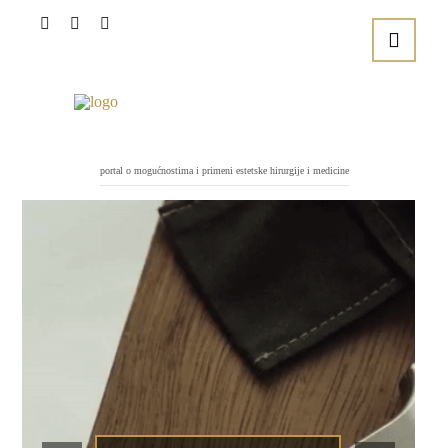
portal o mogućnostima i primeni estetske hirurgije i medicine