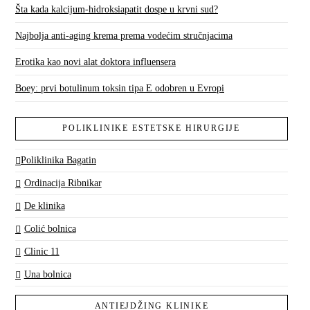
Šta kada kalcijum-hidroksiapatit dospe u krvni sud?
Najbolja anti-aging krema prema vodećim stručnjacima
Erotika kao novi alat doktora influensera
Boey: prvi botulinum toksin tipa E odobren u Evropi
POLIKLINIKE ESTETSKE HIRURGIJE
Poliklinika Bagatin
Ordinacija Ribnikar
De klinika
Colić bolnica
Clinic 11
Una bolnica
ANTIEJDŽING KLINIKE