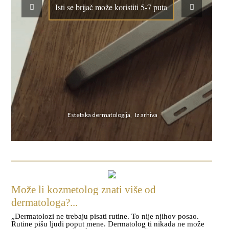
Isti se brijač može koristiti 5-7 puta
Estetska dermatologija, Iz arhiva
Može li kozmetolog znati više od
dermatologa?...
„Dermatolozi ne trebaju pisati rutine. To nije njihov posao.
Rutine pišu ljudi poput mene. Dermatolog ti nikada ne može