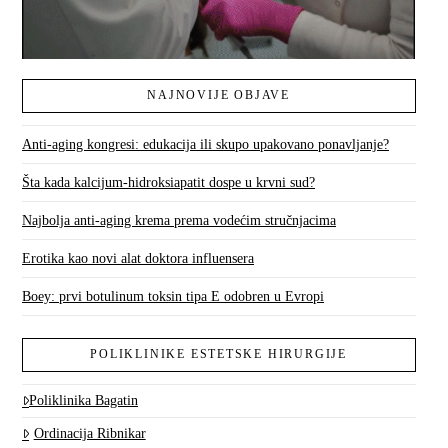
NAJNOVIJE OBJAVE
Anti-aging kongresi: edukacija ili skupo upakovano ponavljanje?
Šta kada kalcijum-hidroksiapatit dospe u krvni sud?
Najbolja anti-aging krema prema vodećim stručnjacima
Erotika kao novi alat doktora influensera
Boey: prvi botulinum toksin tipa E odobren u Evropi
POLIKLINIKE ESTETSKE HIRURGIJE
Poliklinika Bagatin
Ordinacija Ribnikar