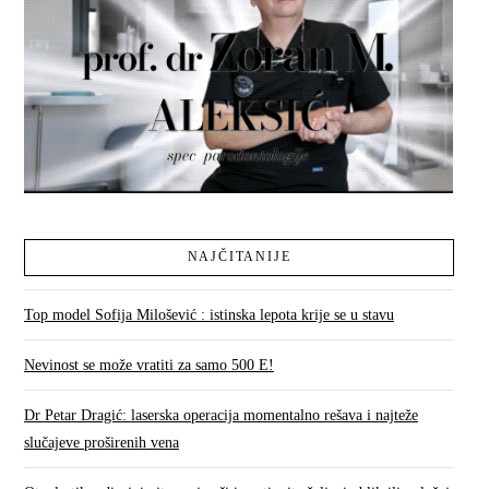
NAJČITANIJE
Top model Sofija Milošević : istinska lepota krije se u stavu
Nevinost se može vratiti za samo 500 E!
Dr Petar Dragić: laserska operacija momentalno rešava i najteže
slučajeve proširenih vena