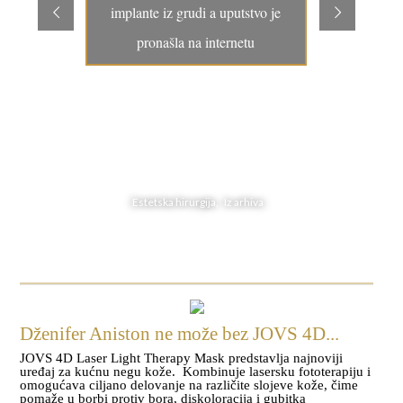
implante iz grudi a uputstvo je
pronašla na internetu
Estetska hirurgija, Iz arhiva
Dženifer Aniston ne može bez JOVS 4D...
JOVS 4D Laser Light Therapy Mask predstavlja najnoviji
uređaj za kućnu negu kože. Kombinuje lasersku fototerapiju i
omogućava ciljano delovanje na različite slojeve kože, čime
pomaže u borbi protiv bora, diskoloracija i gubitka