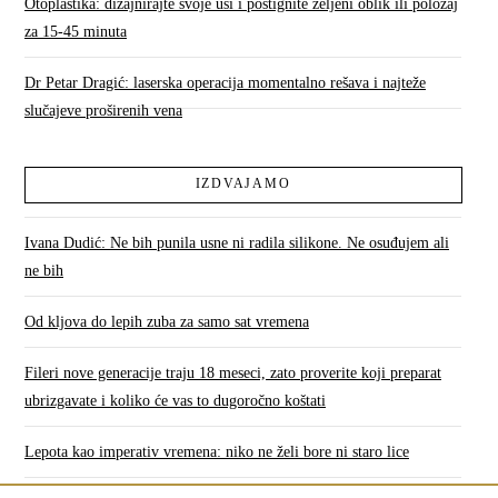
Otoplastika: dizajnirajte svoje uši i postignite željeni oblik ili položaj
za 15-45 minuta
Dr Petar Dragić: laserska operacija momentalno rešava i najteže
slučajeve proširenih vena
IZDVAJAMO
Ivana Dudić: Ne bih punila usne ni radila silikone. Ne osuđujem ali
ne bih
Od kljova do lepih zuba za samo sat vremena
Fileri nove generacije traju 18 meseci, zato proverite koji preparat
ubrizgavate i koliko će vas to dugoročno koštati
Lepota kao imperativ vremena: niko ne želi bore ni staro lice