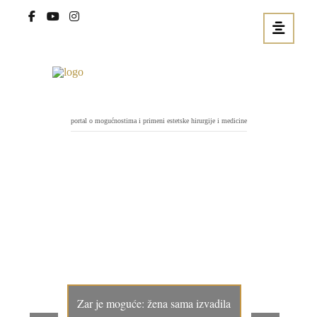
portal o mogućnostima i primeni estetske hirurgije i medicine
Zar je moguće: žena sama izvadila