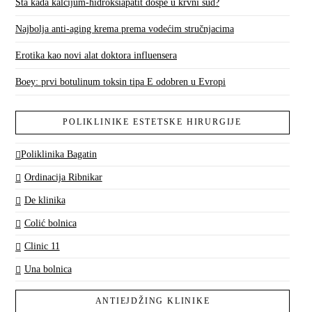
Šta kada kalcijum-hidroksiapatit dospe u krvni sud?
Najbolja anti-aging krema prema vodećim stručnjacima
Erotika kao novi alat doktora influensera
Boey: prvi botulinum toksin tipa E odobren u Evropi
POLIKLINIKE ESTETSKE HIRURGIJE
Poliklinika Bagatin
Ordinacija Ribnikar
De klinika
Colić bolnica
Clinic 11
Una bolnica
ANTIEJDŽING KLINIKE