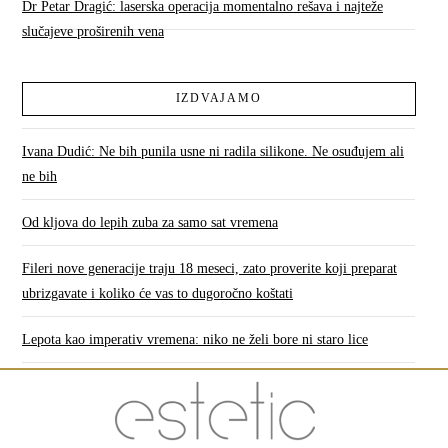
Dr Petar Dragić: laserska operacija momentalno rešava i najteže
slučajeve proširenih vena
IZDVAJAMO
Ivana Dudić: Ne bih punila usne ni radila silikone. Ne osuđujem ali
ne bih
Od kljova do lepih zuba za samo sat vremena
Fileri nove generacije traju 18 meseci, zato proverite koji preparat
ubrizgavate i koliko će vas to dugoročno koštati
Lepota kao imperativ vremena: niko ne želi bore ni staro lice