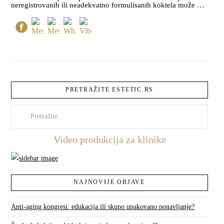
neregistrovanih ili neadekvatno formulisanih koktela može …
PRETRAŽITE ESTETIC.RS
Pretraži
Video produkcija za klinike
NAJNOVIJE OBJAVE
Anti-aging kongresi: edukacija ili skupo upakovano ponavljanje?