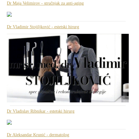
Dr Maja Velimirov - stručnjak za anti-aging
Dr Vladimir Stojiljković - estetski hirurg
Dr Vladislav Ribnikar - estetski hirurg
Dr Aleksandar Krunić - dermatolog