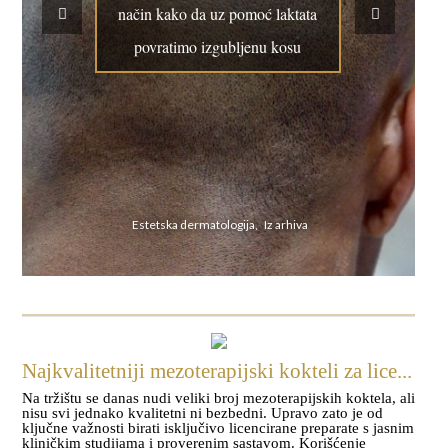
način kako da uz pomoć laktata
povratimo izgubljenu kosu
Estetska dermatologija, Iz arhiva
Najkvalitetniji mezoterapijski kokteli za lice...
Na tržištu se danas nudi veliki broj mezoterapijskih koktela, ali
nisu svi jednako kvalitetni ni bezbedni. Upravo zato je od
ključne važnosti birati isključivo licencirane preparate s jasnim
kliničkim studijama i proverenim sastavom. Korišćenje