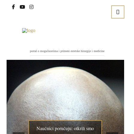
portal o mogućnostima i primeni estetske hirurgije i medicine
Naučnici poručuju: otkrili smo