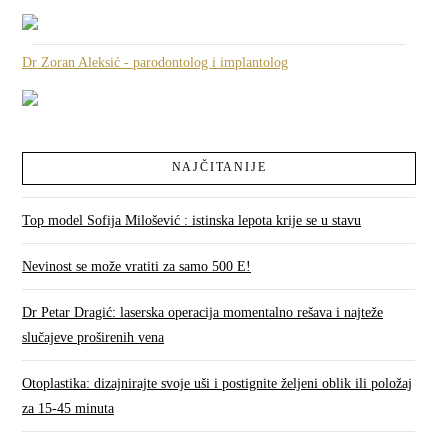
Dr Zoran Aleksić - parodontolog i implantolog
NAJČITANIJE
Top model Sofija Milošević : istinska lepota krije se u stavu
Nevinost se može vratiti za samo 500 E!
Dr Petar Dragić: laserska operacija momentalno rešava i najteže
slučajeve proširenih vena
Otoplastika: dizajnirajte svoje uši i postignite željeni oblik ili položaj
za 15-45 minuta