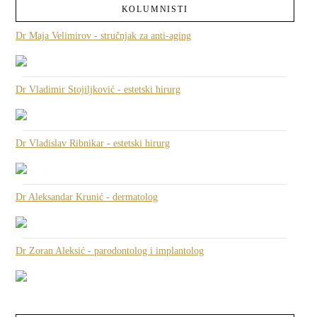
KOLUMNISTI
Dr Maja Velimirov - stručnjak za anti-aging
Dr Vladimir Stojiljković - estetski hirurg
Dr Vladislav Ribnikar - estetski hirurg
Dr Aleksandar Krunić - dermatolog
Dr Zoran Aleksić - parodontolog i implantolog