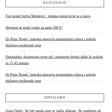
NAJČITANIJE
Top model Sofija Milošević : istinska lepota krije se u stavu
Nevinost se može vratiti za samo 500 E!
Dr Petar Dragić: laserska operacija momentalno rešava i najteže
slučajeve proširenih vena
Otoplastika: dizajnirajte svoje uši i postignite željeni oblik ili položaj
za 15-45 minuta
Dr Petar Dragić: laserska operacija momentalno rešava i najteže
slučajeve proširenih vena
IZDVAJAMO
Ivana Dudić: Ne bih punila usne ni radila silikone. Ne osuđujem ali