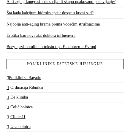
Anti-aging kongresi: edukacija ili skupo upakovano ponavljanje?
Šta kada kalcijum-hidroksiapatit dospe u krvni sud?
Najbolja anti-aging krema prema vodećim stručnjacima
Erotika kao novi alat doktora influensera
Boey: prvi botulinum toksin tipa E odobren u Evropi
POLIKLINIKE ESTETSKE HIRURGIJE
Poliklinika Bagatin
Ordinacija Ribnikar
De klinika
Colić bolnica
Clinic 11
Una bolnica