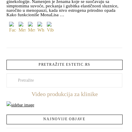
ginekologije. Namenjen je ženama koje se suočavaju sa
simptomima suvoće, peckanja i gubitka elastičnosti sluznice,
naročito u menopauzi, kada nivo estrogena prirodno opada
Kako funkcioniše MonaLisa …
PRETRAŽITE ESTETIC.RS
Pretraži
Video produkcija za klinike
NAJNOVIJE OBJAVE