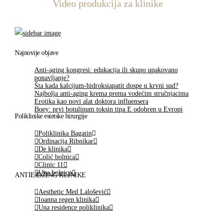
Video produkcija za klinike
Najnovije objave
Anti-aging kongresi: edukacija ili skupo upakovano
ponavljanje?
Šta kada kalcijum-hidroksiapatit dospe u krvni sud?
Najbolja anti-aging krema prema vodećim stručnjacima
Erotika kao novi alat doktora influensera
Boey: prvi botulinum toksin tipa E odobren u Evropi
Poliklinike estetske hirurgije
Poliklinika Bagatin
Ordinacija Ribnikar
De klinika
Colić bolnica
Clinic 11
Una bolnica
ANTIEJDŽING KLINIKE
Aesthetic Med Lalošević
Ioanna regen klinika
Una residence poliklinika