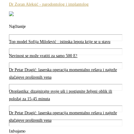
Dr Zoran Aleksić - parodontolog i implantolog
Najčitanije
Top model Sofija Milošević : istinska lepota krije se u stavu
Nevinost se može vratiti za samo 500 E!
Dr Petar Dragić: laserska operacija momentalno rešava i najteže
slučajeve proširenih vena
Otoplastika: dizajnirajte svoje uši i postignite željeni oblik ili
položaj za 15-45 minuta
Dr Petar Dragić: laserska operacija momentalno rešava i najteže
slučajeve proširenih vena
Izdvajamo