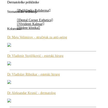
Dermatološke poliklinike
Poliklinika Poliderma
Stomatološke ordinacije
Dental Corner Esthetics
Vividenti Kalmar
Vident klinika
Kolumnisti
Dr Maja Velimirov - stručnjak za anti-aging
Dr Vladimir Stojiljković - estetski hirurg
Dr Vladislav Ribnikar - estetski hirurg
Dr Aleksandar Krunić - dermatolog