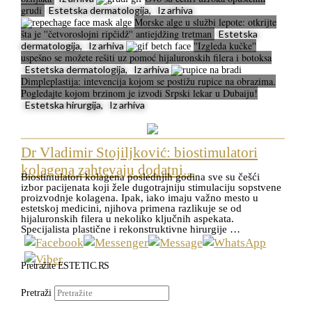
grudi
Estetska dermatologija, Iz arhiva
Morske alge u službi lepote: otkrijte
šta je ''četvoroslojni ripčidž'' antiejdžing tretman
Estetska
''Izgleda kučke''
dermatologija, Iz arhiva
uspešno se možete rešiti uz pomoć hijaluronskih filera i botoksa
Estetska dermatologija, Iz arhiva
Dimpleplastija: intevencija kojom se postižu rupice na obrazima.
Pogledajte kojom brzinom je izvodi Srpski lekar u Dubaiju!
Estetska hirurgija, Iz arhiva
Dr Vladimir Stojiljković: biostimulatori
kolagena zahtevaju dodatni...
Biostimulatori kolagena poslednjih godina sve su češći
izbor pacijenata koji žele dugotrajniju stimulaciju sopstvene
proizvodnje kolagena. Ipak, iako imaju važno mesto u
estetskoj medicini, njihova primena razlikuje se od
hijaluronskih filera u nekoliko ključnih aspekata.
Specijalista plastične i rekonstruktivne hirurgije …
Pretražite ESTETIC.RS
Pretraži