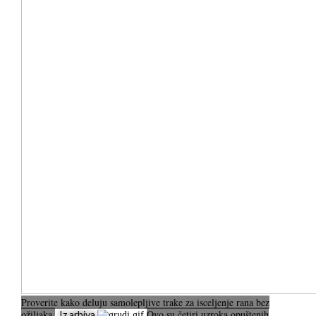
Proverite kako deluju samolepljive trake za isceljenje rana bez
ožiljaka
Ovo su četiri uzroka opuštenih
Iz arhiva