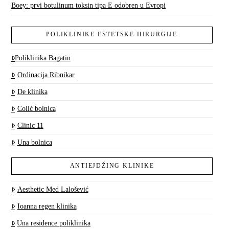
Boey: prvi botulinum toksin tipa E odobren u Evropi
POLIKLINIKE ESTETSKE HIRURGIJE
Poliklinika Bagatin
Ordinacija Ribnikar
De klinika
Colić bolnica
Clinic 11
Una bolnica
ANTIEJDŽING KLINIKE
Aesthetic Med Lalošević
Ioanna regen klinika
Una residence poliklinika