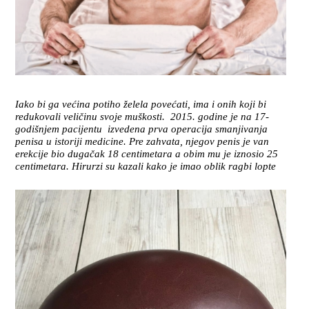
Iako bi ga većina potiho želela povećati, ima i onih koji bi
redukovali veličinu svoje muškosti. 2015. godine je na 17-
godišnjem pacijentu izvedena prva operacija smanjivanja
penisa u istoriji medicine. Pre zahvata, njegov penis je van
erekcije bio dugačak 18 centimetara a obim mu je iznosio 25
centimetara. Hirurzi su kazali kako je imao oblik ragbi lopte