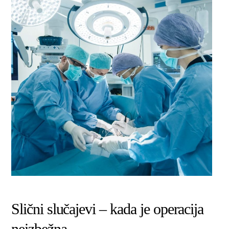
Slični slučajevi – kada je operacija
neizbežna