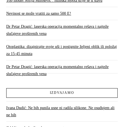
Top model Sofija Milošević : istinska lepota krije se u stavu
Nevinost se može vratiti za samo 500 E!
Dr Petar Dragić: laserska operacija momentalno rešava i najteže
slučajeve proširenih vena
Otoplastika: dizajnirajte svoje uši i postignite željeni oblik ili položaj
za 15-45 minuta
Dr Petar Dragić: laserska operacija momentalno rešava i najteže
slučajeve proširenih vena
IZDVAJAMO
Ivana Dudić: Ne bih punila usne ni radila silikone. Ne osuđujem ali
ne bih