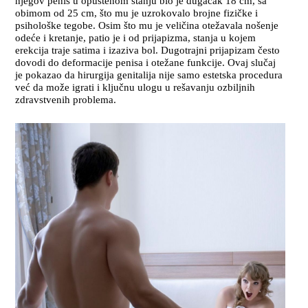
njegov penis u opuštenom stanju bio je dugačak 18 cm, sa
obimom od 25 cm, što mu je uzrokovalo brojne fizičke i
psihološke tegobe. Osim što mu je veličina otežavala nošenje
odeće i kretanje, patio je i od prijapizma, stanja u kojem
erekcija traje satima i izaziva bol. Dugotrajni prijapizam često
dovodi do deformacije penisa i otežane funkcije. Ovaj slučaj
je pokazao da hirurgija genitalija nije samo estetska procedura
već da može igrati i ključnu ulogu u rešavanju ozbiljnih
zdravstvenih problema.