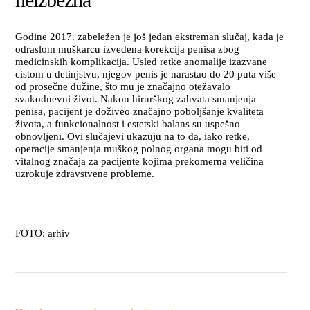
Godine 2017. zabeležen je još jedan ekstreman slučaj, kada je
odraslom muškarcu izvedena korekcija penisa zbog
medicinskih komplikacija. Usled retke anomalije izazvane
cistom u detinjstvu, njegov penis je narastao do 20 puta više
od prosečne dužine, što mu je značajno otežavalo
svakodnevni život. Nakon hirurškog zahvata smanjenja
penisa, pacijent je doživeo značajno poboljšanje kvaliteta
života, a funkcionalnost i estetski balans su uspešno
obnovljeni. Ovi slučajevi ukazuju na to da, iako retke,
operacije smanjenja muškog polnog organa mogu biti od
vitalnog značaja za pacijente kojima prekomerna veličina
uzrokuje zdravstvene probleme.
FOTO: arhiv