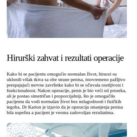
Hirurški zahvat i rezultati operacije
Kako bi se pacijentu omogućio normalan život, hirurzi su
uklonili višak tkiva sa obe strane penisa, istovremeno pažljivo
prespajajući nervne završetke kako bi se očuvala osetljivost i
funkcionalnost. Nakon operacije, penis je bio veći od proseka,
ali je postao simetričan i proporcijalniji, što je omogućilo
pacijentu da vodi normalan život bez nelagodnosti i fizičkih
tegoba. Dr Karion je izjavio da je operacija smanjenja penisa
bila uspešna a pacijent je veoma zadovoljan rezultatima.