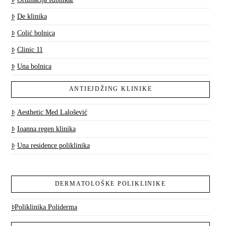
De klinika
Colić bolnica
Clinic 11
Una bolnica
ANTIEJDŽING KLINIKE
Aesthetic Med Lalošević
Ioanna regen klinika
Una residence poliklinika
DERMATOLOŠKE POLIKLINIKE
Poliklinika Poliderma