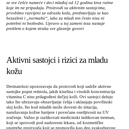
se sve češće nameće i deci mlađoj od 12 godina kroz rutine
koje im ne pripadaju. Proizvodi sa aktivnim sastojcima,
prvobitno razvijeni za odraslu kožu, predstavljaju se kao
bezazleni i „normalni“, iako za mladi ten često nisu ni
potrebni ni bezbedni. Upravo u toj zameni teza nastaje
problem o kojem struka sve glasnije govori
Aktivni sastojci i rizici za mladu
kožu
Dermatolozi upozoravaju da proizvodi koji sadrže aktivne
sastojke poput retinola, jakih kiselina i visokih koncentracija
vitamina C nisu prilagođeni dečjoj koži. Ovi sastojci deluju
tako što ubrzavaju obnavljanje ćelija i uklanjaju površinski
sloj kože, što kod mladih može dovesti do iritacija,
narušavanja kožne barijere i povećane osetljivosti na UV
zračenje. Važno je razlikovati medicinski indikovan tretman,
koji se sprovodi pod nadzorom lekara, od kozmetičke
upotrebe proizvoda koji se promovišu kao deo svakodnevne