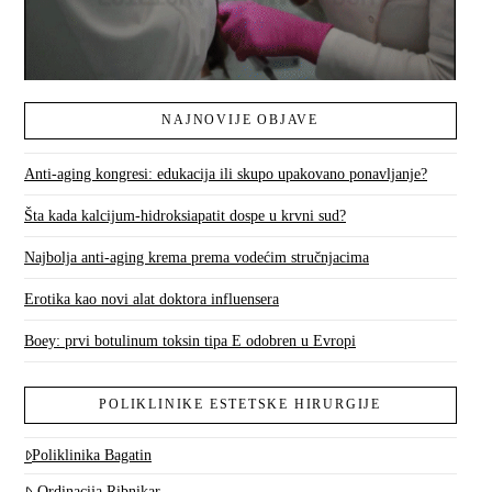
NAJNOVIJE OBJAVE
Anti-aging kongresi: edukacija ili skupo upakovano ponavljanje?
Šta kada kalcijum-hidroksiapatit dospe u krvni sud?
Najbolja anti-aging krema prema vodećim stručnjacima
Erotika kao novi alat doktora influensera
Boey: prvi botulinum toksin tipa E odobren u Evropi
POLIKLINIKE ESTETSKE HIRURGIJE
Poliklinika Bagatin
Ordinacija Ribnikar