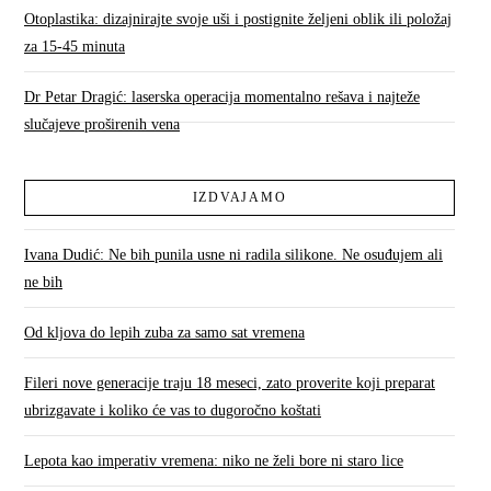
Otoplastika: dizajnirajte svoje uši i postignite željeni oblik ili položaj
za 15-45 minuta
Dr Petar Dragić: laserska operacija momentalno rešava i najteže
slučajeve proširenih vena
IZDVAJAMO
Ivana Dudić: Ne bih punila usne ni radila silikone. Ne osuđujem ali
ne bih
Od kljova do lepih zuba za samo sat vremena
Fileri nove generacije traju 18 meseci, zato proverite koji preparat
ubrizgavate i koliko će vas to dugoročno koštati
Lepota kao imperativ vremena: niko ne želi bore ni staro lice