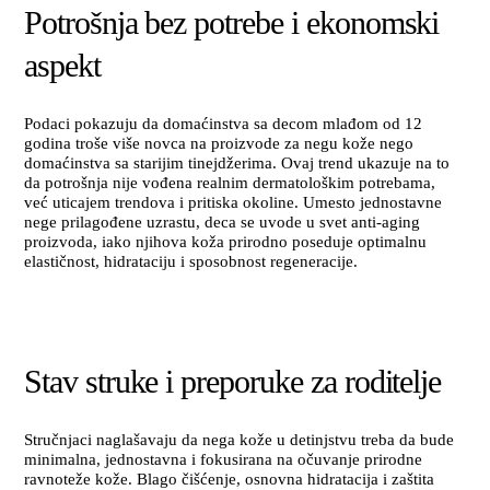
Potrošnja bez potrebe i ekonomski
aspekt
Podaci pokazuju da domaćinstva sa decom mlađom od 12
godina troše više novca na proizvode za negu kože nego
domaćinstva sa starijim tinejdžerima. Ovaj trend ukazuje na to
da potrošnja nije vođena realnim dermatološkim potrebama,
već uticajem trendova i pritiska okoline. Umesto jednostavne
nege prilagođene uzrastu, deca se uvode u svet anti-aging
proizvoda, iako njihova koža prirodno poseduje optimalnu
elastičnost, hidrataciju i sposobnost regeneracije.
Stav struke i preporuke za roditelje
Stručnjaci naglašavaju da nega kože u detinjstvu treba da bude
minimalna, jednostavna i fokusirana na očuvanje prirodne
ravnoteže kože. Blago čišćenje, osnovna hidratacija i zaštita