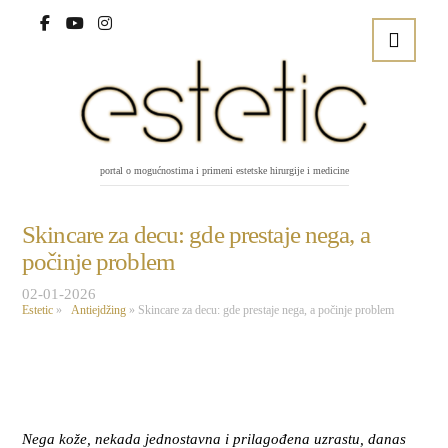
portal o mogućnostima i primeni estetske hirurgije i medicine
Skincare za decu: gde prestaje nega, a
počinje problem
02-01-2026
Estetic
»
Antiejdžing
»
Skincare za decu: gde prestaje nega, a počinje problem
Nega kože, nekada jednostavna i prilagođena uzrastu, danas