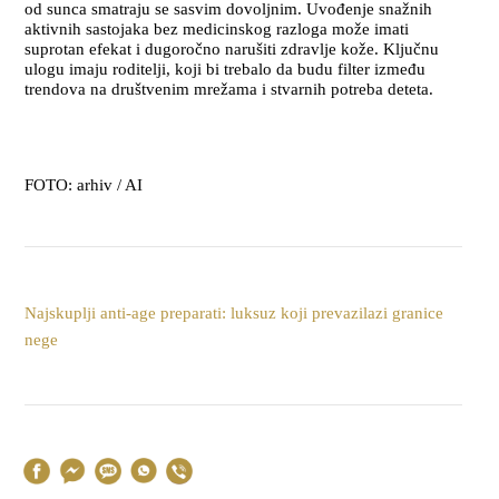
od sunca smatraju se sasvim dovoljnim. Uvođenje snažnih
aktivnih sastojaka bez medicinskog razloga može imati
suprotan efekat i dugoročno narušiti zdravlje kože. Ključnu
ulogu imaju roditelji, koji bi trebalo da budu filter između
trendova na društvenim mrežama i stvarnih potreba deteta.
FOTO: arhiv / AI
Najskuplji anti-age preparati: luksuz koji prevazilazi granice
nege