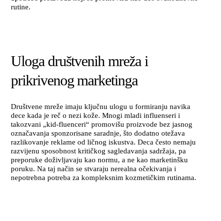
rutine.
Uloga društvenih mreža i
prikrivenog marketinga
Društvene mreže imaju ključnu ulogu u formiranju navika
dece kada je reč o nezi kože. Mnogi mladi influenseri i
takozvani „kid-fluenceri“ promovišu proizvode bez jasnog
označavanja sponzorisane saradnje, što dodatno otežava
razlikovanje reklame od ličnog iskustva. Deca često nemaju
razvijenu sposobnost kritičkog sagledavanja sadržaja, pa
preporuke doživljavaju kao normu, a ne kao marketinšku
poruku. Na taj način se stvaraju nerealna očekivanja i
nepotrebna potreba za kompleksnim kozmetičkim rutinama.