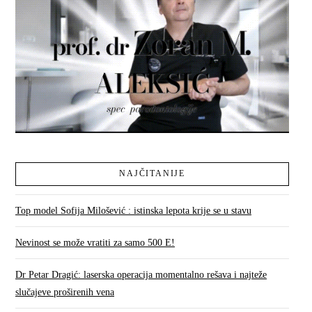
NAJČITANIJE
Top model Sofija Milošević : istinska lepota krije se u stavu
Nevinost se može vratiti za samo 500 E!
Dr Petar Dragić: laserska operacija momentalno rešava i najteže
slučajeve proširenih vena