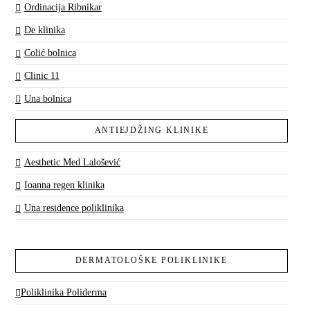
Ordinacija Ribnikar
De klinika
Colić bolnica
Clinic 11
Una bolnica
ANTIEJDŽING KLINIKE
Aesthetic Med Lalošević
Ioanna regen klinika
Una residence poliklinika
DERMATOLOŠKE POLIKLINIKE
Poliklinika Poliderma