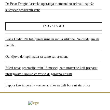
Dr Petar Dragić: laserska operacija momentalno rešava i najteže
slučajeve proširenih vena
IZDVAJAMO
Ivana Dudić: Ne bih punila usne ni radila silikone. Ne osuđujem ali
ne bih
Od kljova do lepih zuba za samo sat vremena
Fileri nove generacije traju 18 meseci, zato proverite koji preparat
ubrizgavate i koliko će vas to dugoročno koštati
Lepota kao imperativ vremena: niko ne želi bore ni staro lice