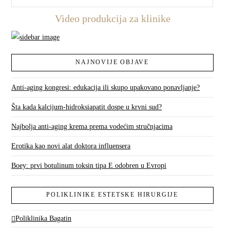
Video produkcija za klinike
NAJNOVIJE OBJAVE
Anti-aging kongresi: edukacija ili skupo upakovano ponavljanje?
Šta kada kalcijum-hidroksiapatit dospe u krvni sud?
Najbolja anti-aging krema prema vodećim stručnjacima
Erotika kao novi alat doktora influensera
Boey: prvi botulinum toksin tipa E odobren u Evropi
POLIKLINIKE ESTETSKE HIRURGIJE
Poliklinika Bagatin