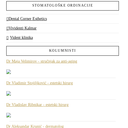
STOMATOLOŠKE ORDINACIJE
Dental Corner Esthetics
Vividenti Kalmar
Vident klinika
KOLUMNISTI
Dr Maja Velimirov - stručnjak za anti-aging
Dr Vladimir Stojiljković - estetski hirurg
Dr Vladislav Ribnikar - estetski hirurg
Dr Aleksandar Krunić - dermatolog