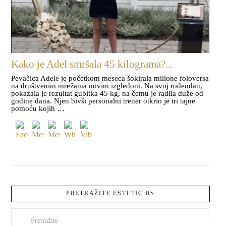
Kako je Adel smršala 45 kilograma?...
Pevačica Adele je početkom meseca šokirala milione foloversa
na društvenim mrežama novim izgledom. Na svoj rođendan,
pokazala je rezultat gubitka 45 kg, na čemu je radila duže od
godine dana. Njen bivši personalni trener otkrio je tri tajne
pomoću kojih …
PRETRAŽITE ESTETIC.RS
Pretraži