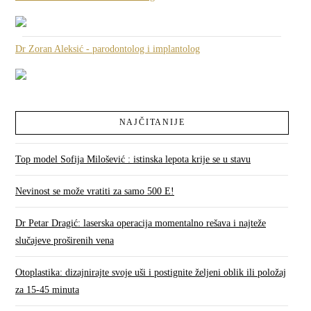
Dr Zoran Aleksić - parodontolog i implantolog
NAJČITANIJE
Top model Sofija Milošević : istinska lepota krije se u stavu
Nevinost se može vratiti za samo 500 E!
Dr Petar Dragić: laserska operacija momentalno rešava i najteže
slučajeve proširenih vena
Otoplastika: dizajnirajte svoje uši i postignite željeni oblik ili položaj
za 15-45 minuta