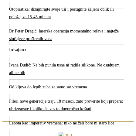
Otoplastika: dizajnirajte svoje uši i postignite željeni oblik ili
položaj za 15-45 minuta
Dr Petar Dragić: laserska operacija momentalno rešava i najteže
slučajeve proširenih vena
Izdvajamo
Ivana Dudić: Ne bih punila usne ni radila silikone. Ne osuđujem
ali ne bih
Od kljova do lepih zuba za samo sat vremena
Fileri nove generacije traju 18 meseci, zato proverite koji preparat
ubrizgavate i koliko će vas to dugoročno koštati
Lepota kao imperativ vremena: niko ne želi bore ni staro lice