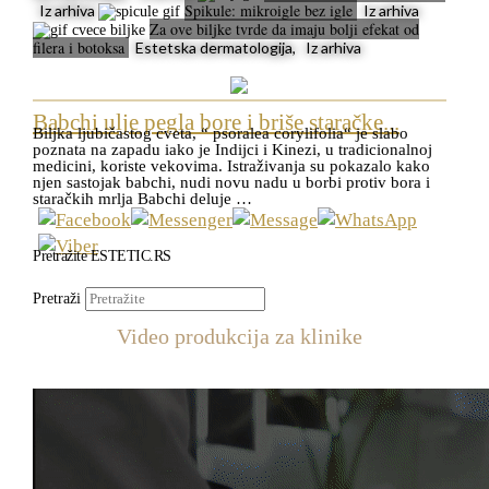
Spikule: mikroigle bez igle
Iz arhiva
Iz arhiva
Za ove biljke tvrde da imaju bolji efekat od
filera i botoksa
Estetska dermatologija, Iz arhiva
Babchi ulje pegla bore i briše staračke...
Biljka ljubičastog cveta, “ psoralea corylifolia“ je slabo
poznata na zapadu iako je Indijci i Kinezi, u tradicionalnoj
medicini, koriste vekovima. Istraživanja su pokazalo kako
njen sastojak babchi, nudi novu nadu u borbi protiv bora i
staračkih mrlja Babchi deluje …
Pretražite ESTETIC.RS
Pretraži
Video produkcija za klinike