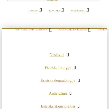
O NAMA
KONTAKT
MARKETING
AESTHETIC MED LALOŠEVIĆ
IOANNA REGEN KLINIKA
UNA RESI
Naslovna
Estetska hirurgija
Estetska dermatologija
Antiejdžing
Estetska stomatologija