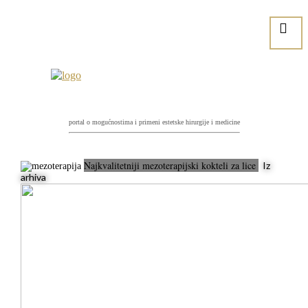
portal o mogućnostima i primeni estetske hirurgije i medicine
Najkvalitetniji mezoterapijski kokteli za lice
Iz
arhiva