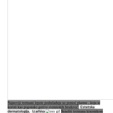
Najnoviji tretmani lepote podmlađuju uz pomoć plazme , koja se
koristi kao pogonsko gorivo svemirskih brodova!
Estetska
Benefiti tretmana kiseonikom
dermatologija, Iz arhiva