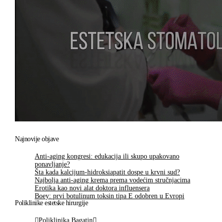
Najnovije objave
Anti-aging kongresi: edukacija ili skupo upakovano
ponavljanje?
Šta kada kalcijum-hidroksiapatit dospe u krvni sud?
Najbolja anti-aging krema prema vodećim stručnjacima
Erotika kao novi alat doktora influensera
Boey: prvi botulinum toksin tipa E odobren u Evropi
Poliklinike estetske hirurgije
Poliklinika Bagatin