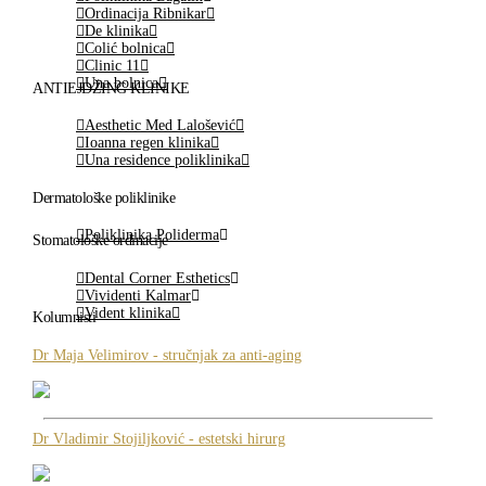
Ordinacija Ribnikar
De klinika
Colić bolnica
Clinic 11
Una bolnica
ANTIEJDŽING KLINIKE
Aesthetic Med Lalošević
Ioanna regen klinika
Una residence poliklinika
Dermatološke poliklinike
Poliklinika Poliderma
Stomatološke ordinacije
Dental Corner Esthetics
Vividenti Kalmar
Vident klinika
Kolumnisti
Dr Maja Velimirov - stručnjak za anti-aging
Dr Vladimir Stojiljković - estetski hirurg