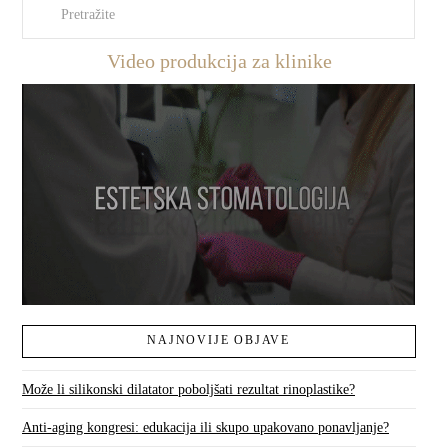
Pretraži
Video produkcija za klinike
NAJNOVIJE OBJAVE
Može li silikonski dilatator poboljšati rezultat rinoplastike?
Anti-aging kongresi: edukacija ili skupo upakovano ponavljanje?