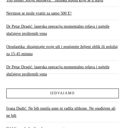
Top model Sofija Milošević : istinska lepota krije se u stavu
Nevinost se može vratiti za samo 500 E!
Dr Petar Dragić: laserska operacija momentalno rešava i najteže
slučajeve proširenih vena
Otoplastika: dizajnirajte svoje uši i postignite željeni oblik ili položaj
za 15-45 minuta
Dr Petar Dragić: laserska operacija momentalno rešava i najteže
slučajeve proširenih vena
IZDVAJAMO
Ivana Dudić: Ne bih punila usne ni radila silikone. Ne osuđujem ali
ne bih