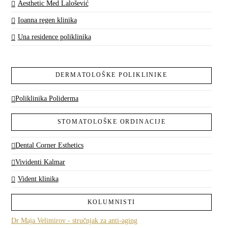
Aesthetic Med Lalošević
Ioanna regen klinika
Una residence poliklinika
DERMATOLOŠKE POLIKLINIKE
Poliklinika Poliderma
STOMATOLOŠKE ORDINACIJE
Dental Corner Esthetics
Vividenti Kalmar
Vident klinika
KOLUMNISTI
Dr Maja Velimirov - stručnjak za anti-aging