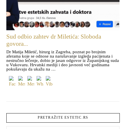
Sud odbio zahtev dr Miletića: Sloboda
govora...
Dr Matija Miletić, hirurg iz Zagreba, poznat po brojnim
aferama koje se odnose na narušavanje izgleda pacijenata i
nestručno lečenje, dobio je jasan odgovor iz Županijskog suda
u Vukovaru. Hrvatski mediji i deo javnosti već godinama
pokušavaju da ukažu na …
PRETRAŽITE ESTETIC.RS