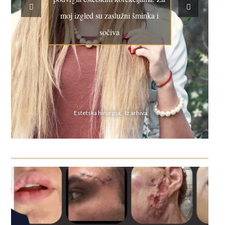
moj izgled su zaslužni šminka i
sočiva
Estetska hirurgija, Iz arhiva