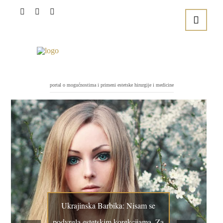
portal o mogućnostima i primeni estetske hirurgije i medicine
Ukrajinska Barbika: Nisam se
podvrgla estetskim korekcijama. Za