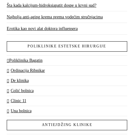
Šta kada kalcijum-hidroksiapatit dospe u krvni sud?
Najbolja anti-aging krema prema vodećim stručnjacima
Erotika kao novi alat doktora influensera
POLIKLINIKE ESTETSKE HIRURGIJE
Poliklinika Bagatin
Ordinacija Ribnikar
De klinika
Colić bolnica
Clinic 11
Una bolnica
ANTIEJDŽING KLINIKE