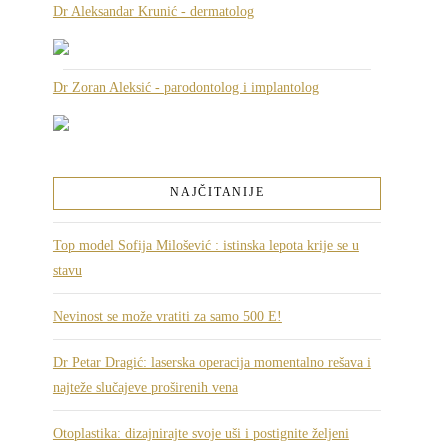
Dr Aleksandar Krunić - dermatolog
Dr Zoran Aleksić - parodontolog i implantolog
NAJČITANIJE
Top model Sofija Milošević : istinska lepota krije se u
stavu
Nevinost se može vratiti za samo 500 E!
Dr Petar Dragić: laserska operacija momentalno rešava i
najteže slučajeve proširenih vena
Otoplastika: dizajnirajte svoje uši i postignite željeni