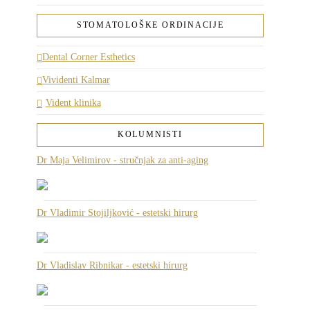
STOMATOLOŠKE ORDINACIJE
Dental Corner Esthetics
Vividenti Kalmar
Vident klinika
KOLUMNISTI
Dr Maja Velimirov - stručnjak za anti-aging
Dr Vladimir Stojiljković - estetski hirurg
Dr Vladislav Ribnikar - estetski hirurg