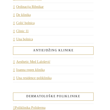
Ordinacija Ribnikar
De klinika
Colić bolnica
Clinic 11
Una bolnica
ANTIEJDŽING KLINIKE
Aesthetic Med Lalošević
Ioanna regen klinika
Una residence poliklinika
DERMATOLOŠKE POLIKLINIKE
Poliklinika Poliderma