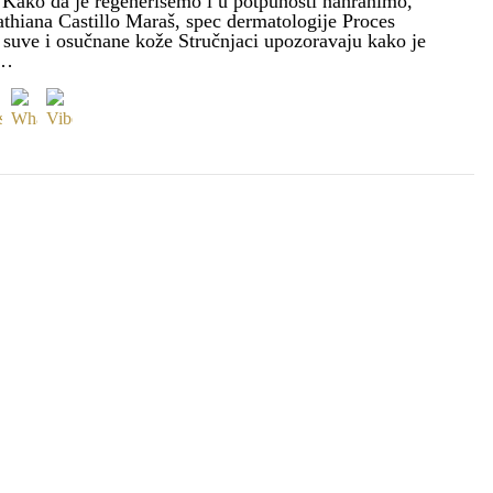
 Kako da je regenerišemo i u potpunosti nahranimo,
athiana Castillo Maraš, spec dermatologije Proces
 suve i osučnane kože Stručnjaci upozoravaju kako je
 …