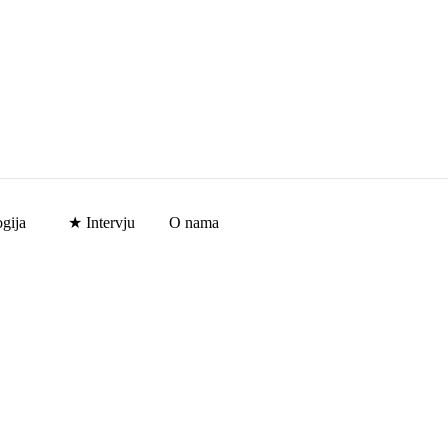
gija
★ Intervju
O nama