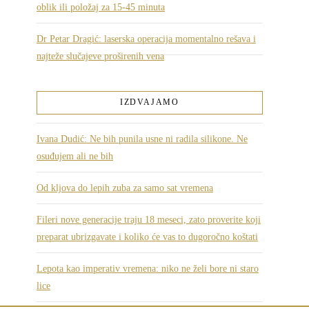
oblik ili položaj za 15-45 minuta
Dr Petar Dragić: laserska operacija momentalno rešava i
najteže slučajeve proširenih vena
IZDVAJAMO
Ivana Dudić: Ne bih punila usne ni radila silikone. Ne
osuđujem ali ne bih
Od kljova do lepih zuba za samo sat vremena
Fileri nove generacije traju 18 meseci, zato proverite koji
preparat ubrizgavate i koliko će vas to dugoročno koštati
Lepota kao imperativ vremena: niko ne želi bore ni staro
lice