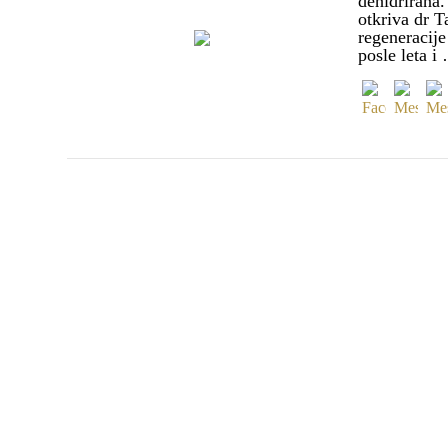
dehidrirana.
otkriva dr T
regeneracije
posle leta i