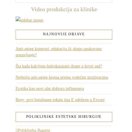
Video produkcija za klinike
NAJNOVIJE OBJAVE
Anti-aging kongresi: edukacija ili skupo upakovano
ponavljanje?
Šta kada kalcijum-hidroksiapatit dospe u krvni sud?
Najbolja anti-aging krema prema vodećim stručnjacima
Erotika kao novi alat doktora influensera
Boey: prvi botulinum toksin tipa E odobren u Evropi
POLIKLINIKE ESTETSKE HIRURGIJE
Poliklinika Bagatin