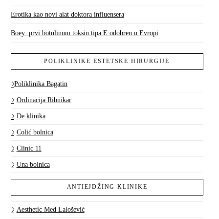
Erotika kao novi alat doktora influensera
Boey: prvi botulinum toksin tipa E odobren u Evropi
POLIKLINIKE ESTETSKE HIRURGIJE
Poliklinika Bagatin
Ordinacija Ribnikar
De klinika
Colić bolnica
Clinic 11
Una bolnica
ANTIEJDŽING KLINIKE
Aesthetic Med Lalošević