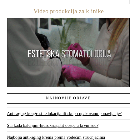
Video produkcija za klinike
NAJNOVIJE OBJAVE
Anti-aging kongresi: edukacija ili skupo upakovano ponavljanje?
Šta kada kalcijum-hidroksiapatit dospe u krvni sud?
Najbolja anti-aging krema prema vodećim stručnjacima