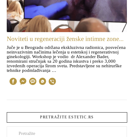
Noviteti u regeneraciji ženske intimne zone...
Juče je u Beogradu održana ekskluzivna radionica, posvećena
neinvazivnim načinima lečenja u estetskoj i regenerativnoj
ginekologiji. Workshop je vodio dr Alexander Bader,
renomirani stručnjak sa 20 godina iskustva i preko 3,000
izvedenih operacija širom sveta. Predstavljene su nehirurške
tehnike podmlađivanja …
PRETRAŽITE ESTETIC.RS
Pretraži