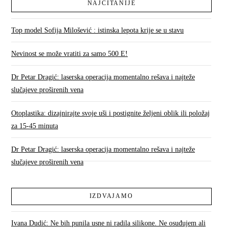
NAJČITANIJE
Top model Sofija Milošević : istinska lepota krije se u stavu
Nevinost se može vratiti za samo 500 E!
Dr Petar Dragić: laserska operacija momentalno rešava i najteže
slučajeve proširenih vena
Otoplastika: dizajnirajte svoje uši i postignite željeni oblik ili položaj
za 15-45 minuta
Dr Petar Dragić: laserska operacija momentalno rešava i najteže
slučajeve proširenih vena
IZDVAJAMO
Ivana Dudić: Ne bih punila usne ni radila silikone. Ne osuđujem ali