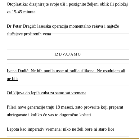
Otoplastika: dizajnirajte svoje uši i postignite željeni oblik ili položaj
za 15-45 minuta
Dr Petar Dragić: laserska operacija momentalno rešava i najteže
slučajeve proširenih vena
IZDVAJAMO
Ivana Dudić: Ne bih punila usne ni radila silikone. Ne osuđujem ali
ne bih
Od kljova do lepih zuba za samo sat vremena
Fileri nove generacije traju 18 meseci, zato proverite koji preparat
ubrizgavate i koliko će vas to dugoročno koštati
Lepota kao imperativ vremena: niko ne želi bore ni staro lice