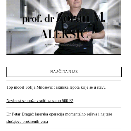
NAJČITANIJE
Top model Sofija Milošević : istinska lepota krije se u stavu
Nevinost se može vratiti za samo 500 E!
Dr Petar Dragić: laserska operacija momentalno rešava i najteže
slučajeve proširenih vena