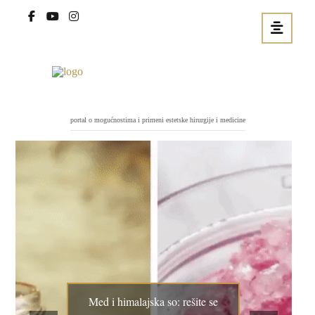
portal o mogućnostima i primeni estetske hirurgije i medicine
Med i himalajska so: rešite se