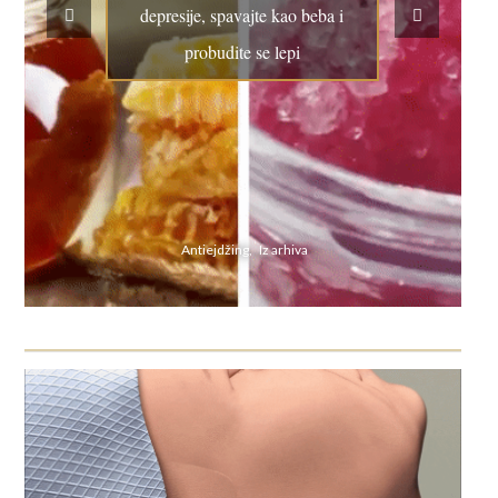
depresije, spavajte kao beba i
probudite se lepi
Antiejdžing, Iz arhiva