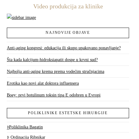
Video produkcija za klinike
NAJNOVIJE OBJAVE
Anti-aging kongresi: edukacija ili skupo upakovano ponavljanje?
Šta kada kalcijum-hidroksiapatit dospe u krvni sud?
Najbolja anti-aging krema prema vodećim stručnjacima
Erotika kao novi alat doktora influensera
Boey: prvi botulinum toksin tipa E odobren u Evropi
POLIKLINIKE ESTETSKE HIRURGIJE
Poliklinika Bagatin
Ordinacija Ribnikar