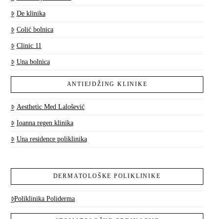
De klinika
Colić bolnica
Clinic 11
Una bolnica
ANTIEJDŽING KLINIKE
Aesthetic Med Lalošević
Ioanna regen klinika
Una residence poliklinika
DERMATOLOŠKE POLIKLINIKE
Poliklinika Poliderma