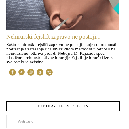
Nehirurški fejslift zapravo ne postoji...
Zašto nehirurški fejslift zapravo ne postoji i koje su prednosti
podizanja i zatezanja lica invazivnom metodom u odnosu na
neinvazivne, otkriva prof dr Nebojša M. Rajačić , spec
plastične i rekonstruktivne hirurgije Fejslift je hirurški izraz,
sve ostalo je neistina …
PRETRAŽITE ESTETIC.RS
Pretraži