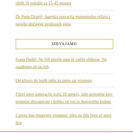
oblik ili položaj za 15-45 minuta
Dr Petar Dragić: laserska operacija momentalno rešava i
najteže slučajeve proširenih vena
IZDVAJAMO
Ivana Dudić: Ne bih punila usne ni radila silikone. Ne
osuđujem ali ne bih
Od kljova do lepih zuba za samo sat vremena
Fileri nove generacije traju 18 meseci, zato proverite koji
preparat ubrizgavate i koliko će vas to dugoročno koštati
Lepota kao imperativ vremena: niko ne želi bore ni staro
lice