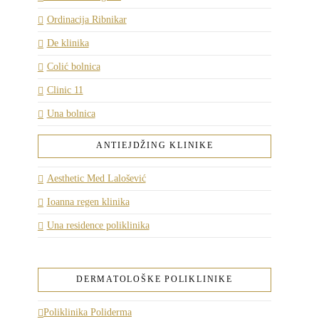
Ordinacija Ribnikar
De klinika
Colić bolnica
Clinic 11
Una bolnica
ANTIEJDŽING KLINIKE
Aesthetic Med Lalošević
Ioanna regen klinika
Una residence poliklinika
DERMATOLOŠKE POLIKLINIKE
Poliklinika Poliderma