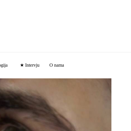
gija
★ Intervju
O nama