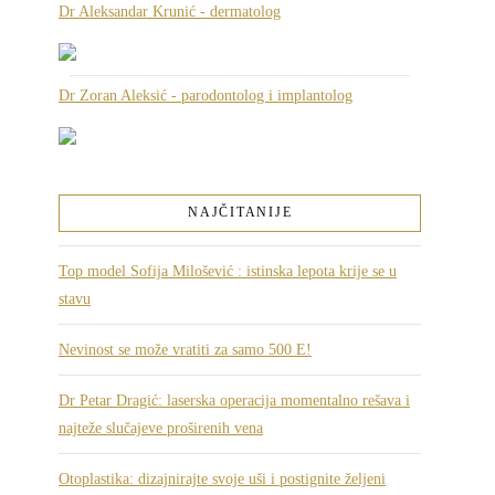
Dr Aleksandar Krunić - dermatolog
Dr Zoran Aleksić - parodontolog i implantolog
NAJČITANIJE
Top model Sofija Milošević : istinska lepota krije se u
stavu
Nevinost se može vratiti za samo 500 E!
Dr Petar Dragić: laserska operacija momentalno rešava i
najteže slučajeve proširenih vena
Otoplastika: dizajnirajte svoje uši i postignite željeni