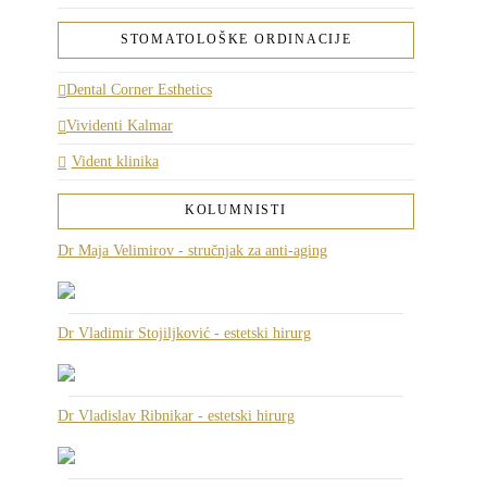
STOMATOLOŠKE ORDINACIJE
Dental Corner Esthetics
Vividenti Kalmar
Vident klinika
KOLUMNISTI
Dr Maja Velimirov - stručnjak za anti-aging
Dr Vladimir Stojiljković - estetski hirurg
Dr Vladislav Ribnikar - estetski hirurg