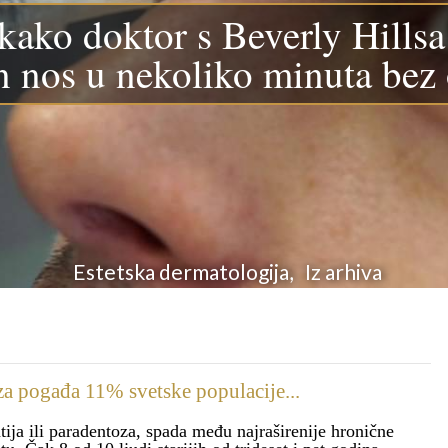
kako doktor s Beverly Hillsa
n nos u nekoliko minuta bez 
Estetska dermatologija, Iz arhiva
a pogađa 11% svetske populacije...
ija ili paradentoza, spada među najraširenije hronične