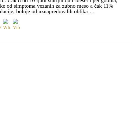
tu. Čak 8 od 10 ljudi starijih od trideset i pet godina,
neke od simptoma vezanih za zubno meso a čak 11%
ulacije, boluje od uznapredovalih oblika …