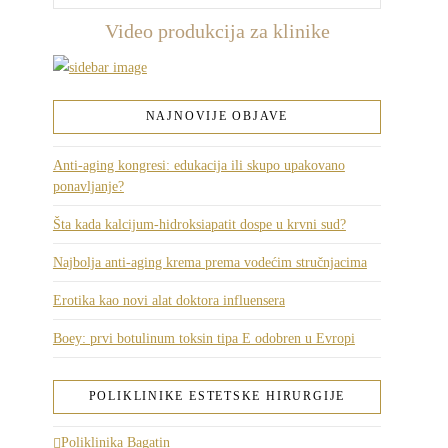
Video produkcija za klinike
NAJNOVIJE OBJAVE
Anti-aging kongresi: edukacija ili skupo upakovano
ponavljanje?
Šta kada kalcijum-hidroksiapatit dospe u krvni sud?
Najbolja anti-aging krema prema vodećim stručnjacima
Erotika kao novi alat doktora influensera
Boey: prvi botulinum toksin tipa E odobren u Evropi
POLIKLINIKE ESTETSKE HIRURGIJE
Poliklinika Bagatin