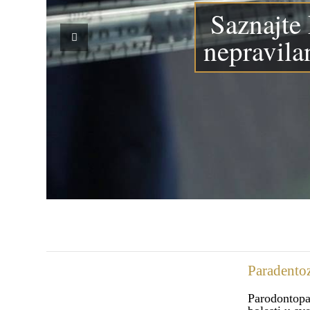
Saznajte 
nepravila
Paradentoz
Parodontopat