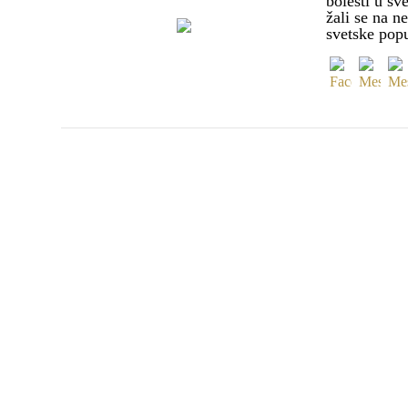
bolesti u sve
žali se na 
svetske pop