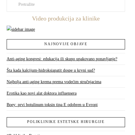
Pretraži
Video produkcija za klinike
NAJNOVIJE OBJAVE
Anti-aging kongresi: edukacija ili skupo upakovano ponavljanje?
Šta kada kalcijum-hidroksiapatit dospe u krvni sud?
Najbolja anti-aging krema prema vodećim stručnjacima
Erotika kao novi alat doktora influensera
Boey: prvi botulinum toksin tipa E odobren u Evropi
POLIKLINIKE ESTETSKE HIRURGIJE