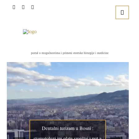
portal o mogućnostima i primeni estetske hirurgije i medicine
Dentalni turizam u Bosni :
stomatolozi im plate smeštaj i put a