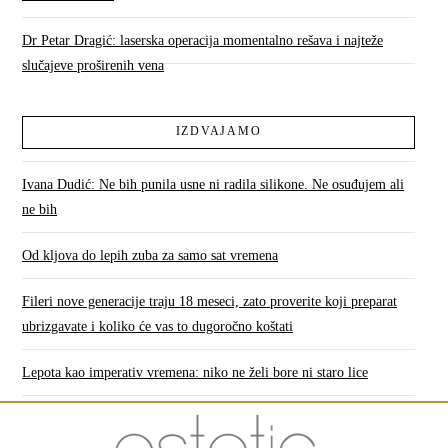
Dr Petar Dragić: laserska operacija momentalno rešava i najteže
slučajeve proširenih vena
IZDVAJAMO
Ivana Dudić: Ne bih punila usne ni radila silikone. Ne osuđujem ali
ne bih
Od kljova do lepih zuba za samo sat vremena
Fileri nove generacije traju 18 meseci, zato proverite koji preparat
ubrizgavate i koliko će vas to dugoročno koštati
Lepota kao imperativ vremena: niko ne želi bore ni staro lice