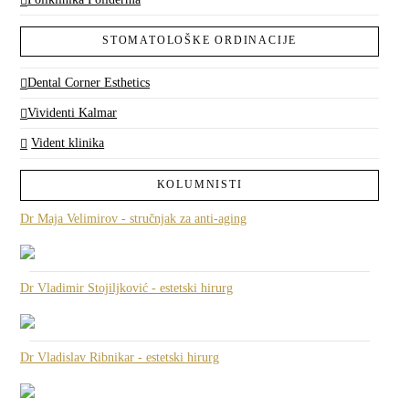
STOMATOLOŠKE ORDINACIJE
Dental Corner Esthetics
Vividenti Kalmar
Vident klinika
KOLUMNISTI
Dr Maja Velimirov - stručnjak za anti-aging
Dr Vladimir Stojiljković - estetski hirurg
Dr Vladislav Ribnikar - estetski hirurg