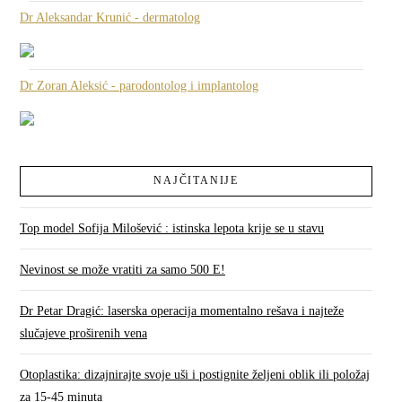
Dr Aleksandar Krunić - dermatolog
Dr Zoran Aleksić - parodontolog i implantolog
NAJČITANIJE
Top model Sofija Milošević : istinska lepota krije se u stavu
Nevinost se može vratiti za samo 500 E!
Dr Petar Dragić: laserska operacija momentalno rešava i najteže
slučajeve proširenih vena
Otoplastika: dizajnirajte svoje uši i postignite željeni oblik ili položaj
za 15-45 minuta