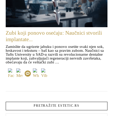
Zubi koji ponovo osećaju: Naučnici stvorili
implantate...
Zamislite da ugrizete jabuku i ponovo osetite svaki njen sok,
hrskavost i teksturu – baš kao sa pravim zubom. Naučnici sa
Tufts University u SAD-u razvili su revolucionarne dentalne
implante koji, zahvaljujući regeneraciji nervnih završetaka,
obećavaju da će veštački zubi …
PRETRAŽITE ESTETIC.RS