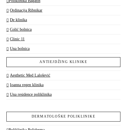
Poliklinika Bagatin
Ordinacija Ribnikar
De klinika
Colić bolnica
Clinic 11
Una bolnica
ANTIEJDŽING KLINIKE
Aesthetic Med Lalošević
Ioanna regen klinika
Una residence poliklinika
DERMATOLOŠKE POLIKLINIKE
Poliklinika Poliderma