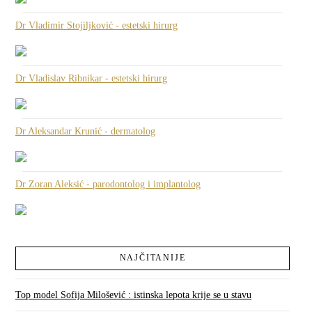
Dr Vladimir Stojiljković - estetski hirurg
Dr Vladislav Ribnikar - estetski hirurg
Dr Aleksandar Krunić - dermatolog
Dr Zoran Aleksić - parodontolog i implantolog
NAJČITANIJE
Top model Sofija Milošević : istinska lepota krije se u stavu