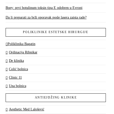
Boey: prvi botulinum toksin tipa E odobren u Evropi
Da li preparati za brži oporavak posle lasera zaista rade?
POLIKLINIKE ESTETSKE HIRURGIJE
Poliklinika Bagatin
Ordinacija Ribnikar
De klinika
Colić bolnica
Clinic 11
Una bolnica
ANTIEJDŽING KLINIKE
Aesthetic Med Lalošević