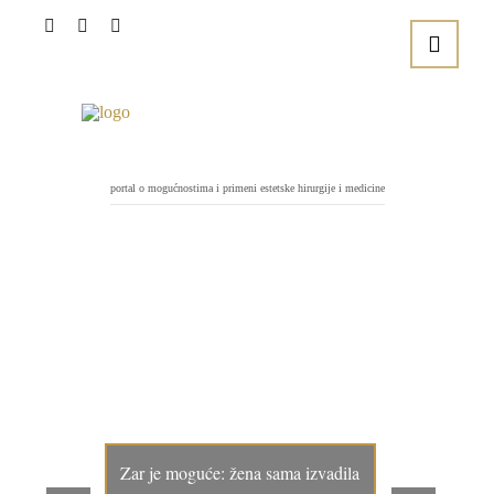
portal o mogućnostima i primeni estetske hirurgije i medicine
Zar je moguće: žena sama izvadila