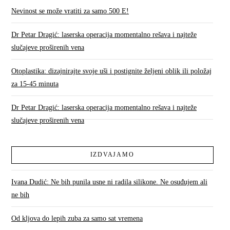
Nevinost se može vratiti za samo 500 E!
Dr Petar Dragić: laserska operacija momentalno rešava i najteže
slučajeve proširenih vena
Otoplastika: dizajnirajte svoje uši i postignite željeni oblik ili položaj
za 15-45 minuta
Dr Petar Dragić: laserska operacija momentalno rešava i najteže
slučajeve proširenih vena
IZDVAJAMO
Ivana Dudić: Ne bih punila usne ni radila silikone. Ne osuđujem ali
ne bih
Od kljova do lepih zuba za samo sat vremena