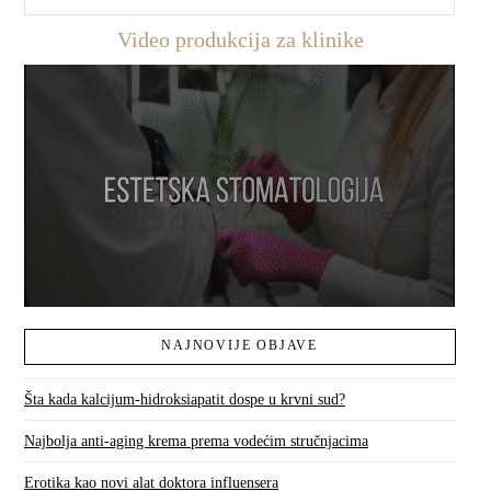
Video produkcija za klinike
NAJNOVIJE OBJAVE
Šta kada kalcijum-hidroksiapatit dospe u krvni sud?
Najbolja anti-aging krema prema vodećim stručnjacima
Erotika kao novi alat doktora influensera