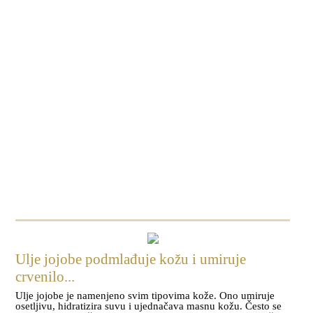
Ulje jojobe podmlađuje kožu i umiruje
crvenilo...
Ulje jojobe je namenjeno svim tipovima kože. Ono umiruje
osetljivu, hidratizira suvu i ujednačava masnu kožu. Često se