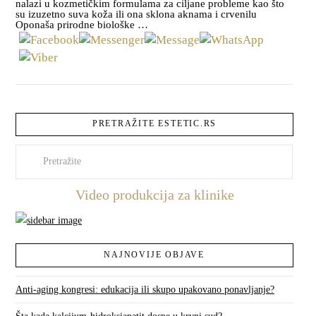
nalazi u kozmetičkim formulama za ciljane probleme kao što
su izuzetno suva koža ili ona sklona aknama i crvenilu
Oponaša prirodne biološke …
PRETRAŽITE ESTETIC.RS
Pretraži
Video produkcija za klinike
NAJNOVIJE OBJAVE
Anti-aging kongresi: edukacija ili skupo upakovano ponavljanje?