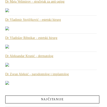
Dr Maja Velimirov - stručnjak za anti-aging
Dr Vladimir Stojiljković - estetski hirurg
Dr Vladislav Ribnikar - estetski hirurg
Dr Aleksandar Krunić - dermatolog
Dr Zoran Aleksić - parodontolog i implantolog
NAJČITANIJE