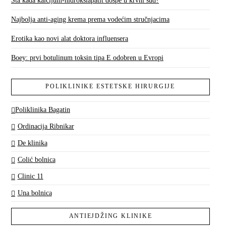
Šta kada kalcijum-hidroksiapatit dospe u krvni sud?
Najbolja anti-aging krema prema vodećim stručnjacima
Erotika kao novi alat doktora influensera
Boey: prvi botulinum toksin tipa E odobren u Evropi
POLIKLINIKE ESTETSKE HIRURGIJE
Poliklinika Bagatin
Ordinacija Ribnikar
De klinika
Colić bolnica
Clinic 11
Una bolnica
ANTIEJDŽING KLINIKE