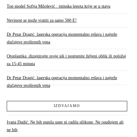
Top model Sofija Milošević : istinska lepota krije se u stavu
Nevinost se može vratiti za samo 500 E!
Dr Petar Dragić: laserska operacija momentalno rešava i najteže
slučajeve proširenih vena
Otoplastika: dizajnirajte svoje uši i postignite željeni oblik ili položaj
za 15-45 minuta
Dr Petar Dragić: laserska operacija momentalno rešava i najteže
slučajeve proširenih vena
IZDVAJAMO
Ivana Dudić: Ne bih punila usne ni radila silikone. Ne osuđujem ali
ne bih