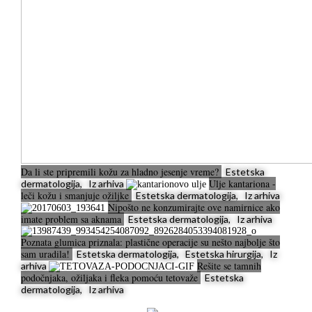
Da li ste pripremili kožu za hladno jesenje vreme?
Estetska
Ulje kantariona -
dermatologija, Iz arhiva
leči kožu i smanjuje ožiljke
Estetska dermatologija, Iz arhiva
Nipošto ne konzumirajte ove namirnice ako
imate problem sa aknama
Estetska dermatologija, Iz arhiva
Poznata glumica priznala: plastične operacije su nešto najbolje što
sam uradila!
Estetska dermatologija, Estetska hirurgija, Iz
Rešite se tamnih
arhiva
podočnjaka, ožiljaka i fleka pomoću tetovaže
Estetska
dermatologija, Iz arhiva