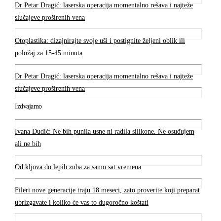
Dr Petar Dragić: laserska operacija momentalno rešava i najteže
slučajeve proširenih vena
Otoplastika: dizajnirajte svoje uši i postignite željeni oblik ili
položaj za 15-45 minuta
Dr Petar Dragić: laserska operacija momentalno rešava i najteže
slučajeve proširenih vena
Izdvajamo
Ivana Dudić: Ne bih punila usne ni radila silikone. Ne osuđujem
ali ne bih
Od kljova do lepih zuba za samo sat vremena
Fileri nove generacije traju 18 meseci, zato proverite koji preparat
ubrizgavate i koliko će vas to dugoročno koštati