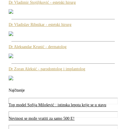
Dr Vladimir Stojiljković - estetski hirurg
Dr Vladislav Ribnikar - estetski hirurg
Dr Aleksandar Krunić - dermatolog
Dr Zoran Aleksić - parodontolog i implantolog
Najčitanije
Top model Sofija Milošević : istinska lepota krije se u stavu
Nevinost se može vratiti za samo 500 E!