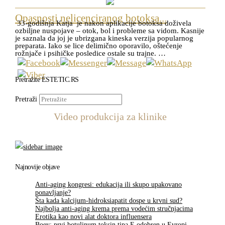
Opasnosti nelicenciranog botoksa...
33-godišnja Katja je nakon aplikacije botoksa doživela
ozbiljne nuspojave – otok, bol i probleme sa vidom. Kasnije
je saznala da joj je ubrizgana kineska verzija popularnog
preparata. Iako se lice delimično oporavilo, oštećenje
rožnjače i psihičke posledice ostale su trajne. …
Pretražite ESTETIC.RS
Pretraži
Video produkcija za klinike
Najnovije objave
Anti-aging kongresi: edukacija ili skupo upakovano
ponavljanje?
Šta kada kalcijum-hidroksiapatit dospe u krvni sud?
Najbolja anti-aging krema prema vodećim stručnjacima
Erotika kao novi alat doktora influensera
Boey: prvi botulinum toksin tipa E odobren u Evropi