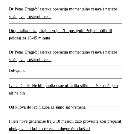
Dr Petar Dragić: laserska operacija momentalno rešava i najteže
slučajeve proširenih vena
Otoplastika: dizajnirajte svoje uši i postignite željeni oblik ili
položaj za 15-45 minuta
Dr Petar Dragić: laserska operacija momentalno rešava i najteže
slučajeve proširenih vena
Izdvajamo
Ivana Dudić: Ne bih punila usne ni radila silikone. Ne osuđujem
ali ne bih
Od kljova do lepih zuba za samo sat vremena
Fileri nove generacije traju 18 meseci, zato proverite koji preparat
ubrizgavate i koliko će vas to dugoročno koštati