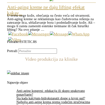
Anti-aging kreme ne daju lifting efekat
kakav...
U svetu nege kože, obećanja su često veća od stvarnosti.
Anti-aging kreme se reklamiraju kao čudotvorna rešenja za
zatezanje lica, ublažavanje bora i podmlađivanje kože. Ali –
mogu li zaista zameniti estetske tretmane ili čak hirurški
lifting? Na ovo pitanje …
Pretražite ESTETIC.RS
Pretraži
Video produkcija za klinike
Najnovije objave
Anti-aging kongresi: edukacija ili skupo upakovano
ponavljanje?
Šta kada kalcijum-hidroksiapatit dospe u krvni sud?
Najbolja anti-aging krema prema vodećim stručnjacima