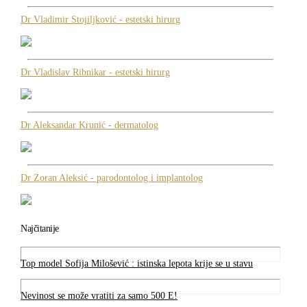
Dr Vladimir Stojiljković - estetski hirurg
Dr Vladislav Ribnikar - estetski hirurg
Dr Aleksandar Krunić - dermatolog
Dr Zoran Aleksić - parodontolog i implantolog
Najčitanije
Top model Sofija Milošević : istinska lepota krije se u stavu
Nevinost se može vratiti za samo 500 E!