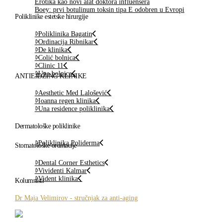
Erotika kao novi alat doktora influensera
Boey: prvi botulinum toksin tipa E odobren u Evropi
Poliklinike estetske hirurgije
Poliklinika Bagatin
Ordinacija Ribnikar
De klinika
Colić bolnica
Clinic 11
Una bolnica
ANTIEJDŽING KLINIKE
Aesthetic Med Lalošević
Ioanna regen klinika
Una residence poliklinika
Dermatološke poliklinike
Poliklinika Poliderma
Stomatološke ordinacije
Dental Corner Esthetics
Vividenti Kalmar
Vident klinika
Kolumnisti
Dr Maja Velimirov - stručnjak za anti-aging