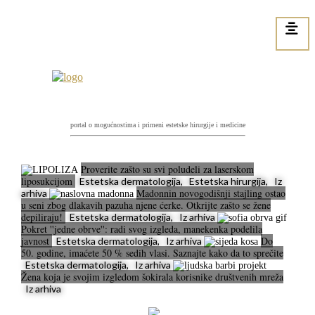
portal o mogućnostima i primeni estetske hirurgije i medicine
Proverite zašto su svi poludeli za laserskom
liposukcijom
Estetska dermatologija, Estetska hirurgija, Iz
Madonnin novogodišnji stajling ostao
arhiva
u seni zbog dlakavih pazuha njene ćerke. Otkrijte zašto se žene
depiliraju!
Estetska dermatologija, Iz arhiva
Pokret ''jedne obrve'': radi svog izgleda, manekenka podelila
javnost
Do
Estetska dermatologija, Iz arhiva
50. godine, imaćete 50 % sedih vlasi. Saznajte kako da to sprečite
Estetska dermatologija, Iz arhiva
Žena koja je svojim izgledom šokirala korisnike društvenih mreža
Iz arhiva