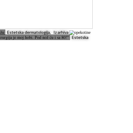
kožu
Estetska dermatologija, Iz arhiva
hirurgija je moj hobi. Pod nož ću i sa 80!''
Estetska