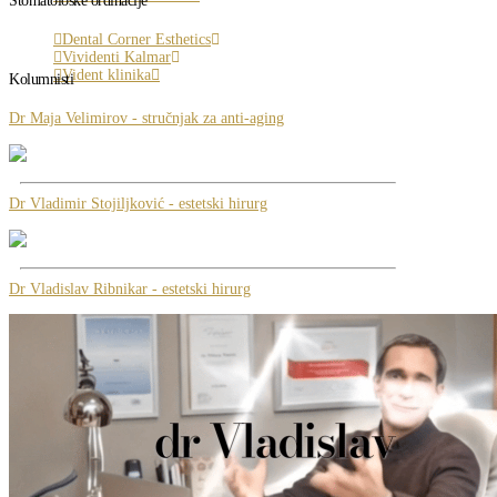
Stomatološke ordinacije
Dental Corner Esthetics
Vividenti Kalmar
Vident klinika
Kolumnisti
Dr Maja Velimirov - stručnjak za anti-aging
Dr Vladimir Stojiljković - estetski hirurg
Dr Vladislav Ribnikar - estetski hirurg