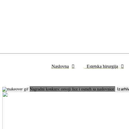
Naslovna
Estetska hirurgija
Nagradni konkurs: osvoji lice i osmeh sa naslovnice
Iz arhi