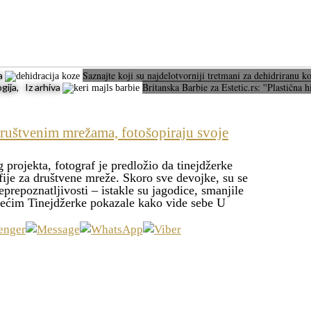
Saznajte koji su najdelotvorniji tretmani za dehidriranu 
va
Britanska Barbie za Estetic.rs: ''Plastična 
ija, Iz arhiva
društvenim mrežama, fotošopiraju svoje
projekta, fotograf je predložio da tinejdžerke
fije za društvene mreže. Skoro sve devojke, su se
eprepoznatljivosti – istakle su jagodice, smanjile
 većim Tinejdžerke pokazale kako vide sebe U