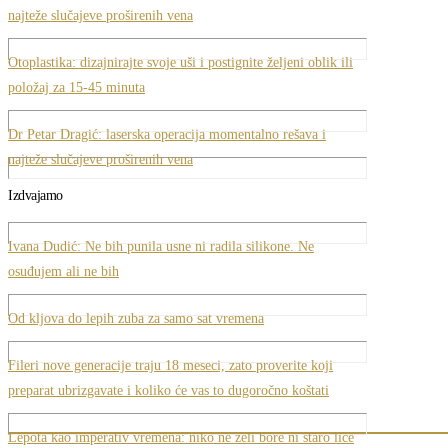
najteže slučajeve proširenih vena
Otoplastika: dizajnirajte svoje uši i postignite željeni oblik ili
položaj za 15-45 minuta
Dr Petar Dragić: laserska operacija momentalno rešava i
najteže slučajeve proširenih vena
Izdvajamo
Ivana Dudić: Ne bih punila usne ni radila silikone. Ne
osuđujem ali ne bih
Od kljova do lepih zuba za samo sat vremena
Fileri nove generacije traju 18 meseci, zato proverite koji
preparat ubrizgavate i koliko će vas to dugoročno koštati
Lepota kao imperativ vremena: niko ne želi bore ni staro lice