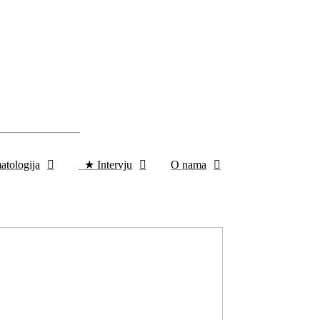
atologija
★ Intervju
O nama