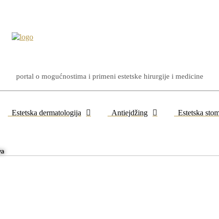
portal o mogućnostima i primeni estetske hirurgije i medicine
Estetska dermatologija
Antiejdžing
Estetska stom
va