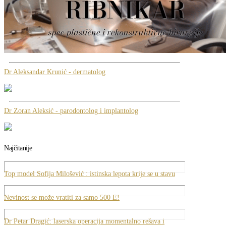
Dr Aleksandar Krunić - dermatolog
Dr Zoran Aleksić - parodontolog i implantolog
Najčitanije
Top model Sofija Milošević : istinska lepota krije se u stavu
Nevinost se može vratiti za samo 500 E!
Dr Petar Dragić: laserska operacija momentalno rešava i