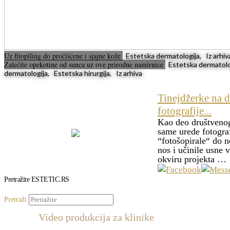
Uz fitopiling do pročišćene i sjajne kože
Estetska dermatologija, Iz arhi
Zalečite opekotine od sunca uz ove prirodne namirnice
Estetska dermatolog
dermatologija, Estetska hirurgija, Iz arhiva
Tinejdžerke na 
fotografije...
Kao deo društvenog 
same urede fotogra
“fotošopirale“ do n
nos i učinile usne
okviru projekta …
Pretražite ESTETIC.RS
Pretraži
Video produkcija za klinike