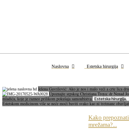
Naslovna
Estetska hirurgija
Jelena Gavrilović: Ako je nos i malo veći a crte lica d
Upoznajte srpskog Christiana Troya: dr Nenad Josi
mladića, koje je razneo prilikom pokušaja samoubistva
Estetska hirurgija, 
Estetskom medicinom više se neće moći baviti svako kao ni tretmane obavlja
Kako prepoznati 
mrežama?...