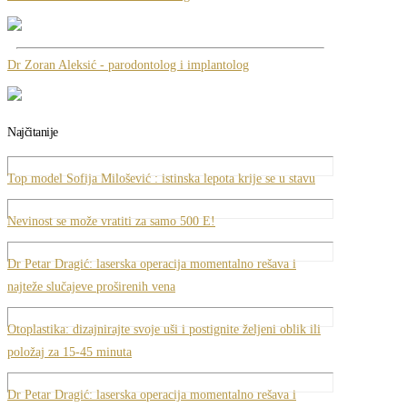
Dr Zoran Aleksić - parodontolog i implantolog
Najčitanije
Top model Sofija Milošević : istinska lepota krije se u stavu
Nevinost se može vratiti za samo 500 E!
Dr Petar Dragić: laserska operacija momentalno rešava i
najteže slučajeve proširenih vena
Otoplastika: dizajnirajte svoje uši i postignite željeni oblik ili
položaj za 15-45 minuta
Dr Petar Dragić: laserska operacija momentalno rešava i