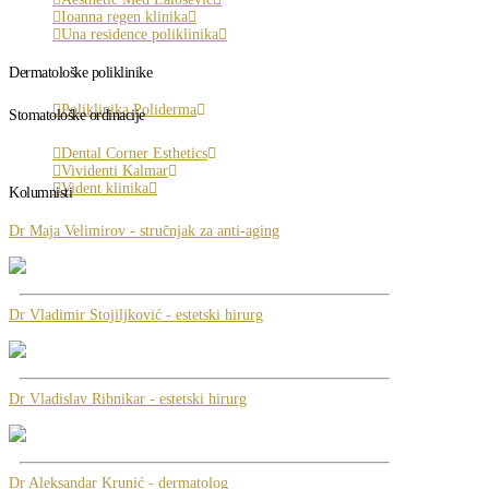
Ioanna regen klinika
Una residence poliklinika
Dermatološke poliklinike
Poliklinika Poliderma
Stomatološke ordinacije
Dental Corner Esthetics
Vividenti Kalmar
Vident klinika
Kolumnisti
Dr Maja Velimirov - stručnjak za anti-aging
Dr Vladimir Stojiljković - estetski hirurg
Dr Vladislav Ribnikar - estetski hirurg
Dr Aleksandar Krunić - dermatolog