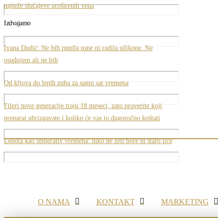
najteže slučajeve proširenih vena
Izdvajamo
Ivana Dudić: Ne bih punila usne ni radila silikone. Ne
osuđujem ali ne bih
Od kljova do lepih zuba za samo sat vremena
Fileri nove generacije traju 18 meseci, zato proverite koji
preparat ubrizgavate i koliko će vas to dugoročno koštati
Lepota kao imperativ vremena: niko ne želi bore ni staro lice
O NAMA
KONTAKT
MARKETING