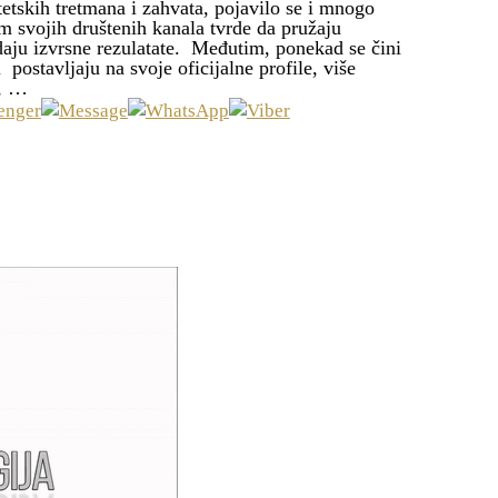
etskih tretmana i zahvata, pojavilo se i mnogo
m svojih društenih kanala tvrde da pružaju
daju izvrsne rezulatate. Međutim, ponekad se čini
 postavljaju na svoje oficijalne profile, više
, …