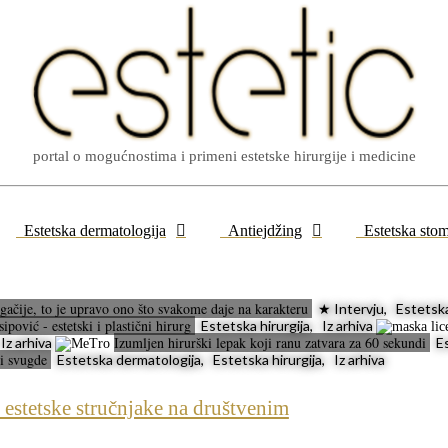
portal o mogućnostima i primeni estetske hirurgije i medicine
Estetska dermatologija
Antiejdžing
Estetska stom
rugačije, to je upravo ono što svakome daje na karakteru
★ Intervju, Estetska 
pović - estetski i plastični hirurg
Estetska hirurgija, Iz arhiva
Izumljen hirurški lepak koji ranu zatvara za 60 sekundi
Iz arhiva
Es
ti svugde
Estetska dermatologija, Estetska hirurgija, Iz arhiva
estetske stručnjake na društvenim