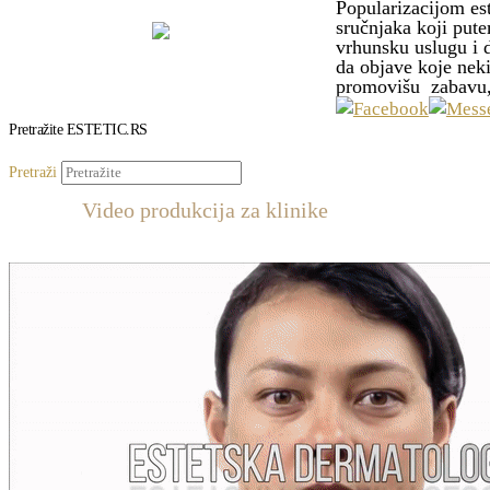
Popularizacijom est
sručnjaka koji pute
vrhunsku uslugu i 
da objave koje neki
promovišu zabavu
Pretražite ESTETIC.RS
Pretraži
Video produkcija za klinike