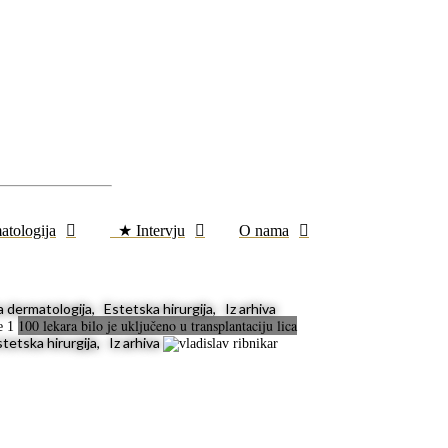
atologija
★ Intervju
O nama
dermatologija, Estetska hirurgija, Iz arhiva
100 lekara bilo je uključeno u transplantaciju lica
tetska hirurgija, Iz arhiva