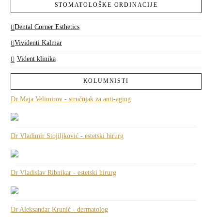
STOMATOLOŠKE ORDINACIJE
Dental Corner Esthetics
Vividenti Kalmar
Vident klinika
KOLUMNISTI
Dr Maja Velimirov - stručnjak za anti-aging
Dr Vladimir Stojiljković - estetski hirurg
Dr Vladislav Ribnikar - estetski hirurg
Dr Aleksandar Krunić - dermatolog