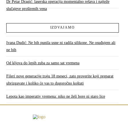
Dr Petar Dragić: laserska operacija momentalno rešava i najteže
slučajeve proširenih vena
IZDVAJAMO
Ivana Dudić: Ne bih punila usne ni radila silikone. Ne osuđujem ali
ne bih
Od kljova do lepih zuba za samo sat vremena
Fileri nove generacije traju 18 meseci, zato proverite koji preparat
ubrizgavate i koliko će vas to dugoročno koštati
Lepota kao imperativ vremena: niko ne želi bore ni staro lice