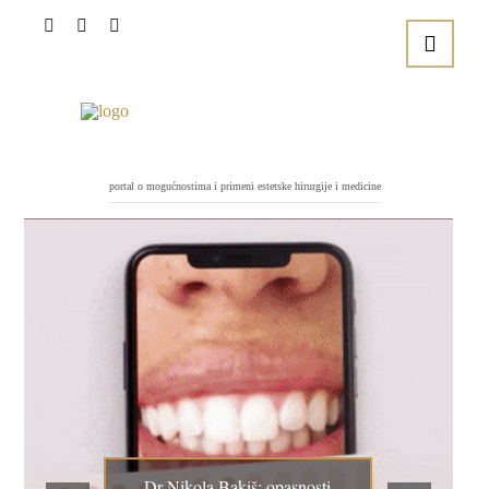
portal o mogućnostima i primeni estetske hirurgije i medicine
Dr Nikola Bakiš: opasnosti