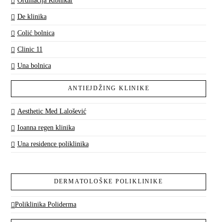
Ordinacija Ribnikar
De klinika
Colić bolnica
Clinic 11
Una bolnica
ANTIEJDŽING KLINIKE
Aesthetic Med Lalošević
Ioanna regen klinika
Una residence poliklinika
DERMATOLOŠKE POLIKLINIKE
Poliklinika Poliderma