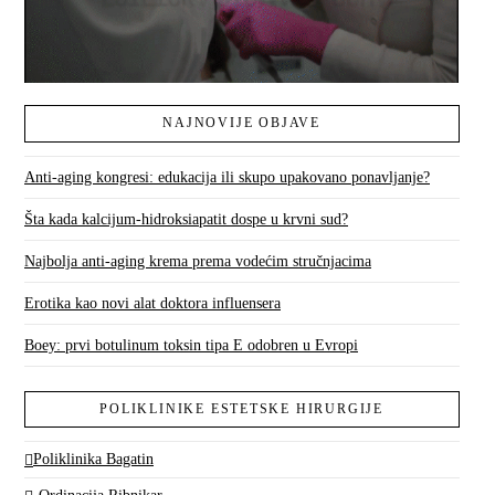
NAJNOVIJE OBJAVE
Anti-aging kongresi: edukacija ili skupo upakovano ponavljanje?
Šta kada kalcijum-hidroksiapatit dospe u krvni sud?
Najbolja anti-aging krema prema vodećim stručnjacima
Erotika kao novi alat doktora influensera
Boey: prvi botulinum toksin tipa E odobren u Evropi
POLIKLINIKE ESTETSKE HIRURGIJE
Poliklinika Bagatin