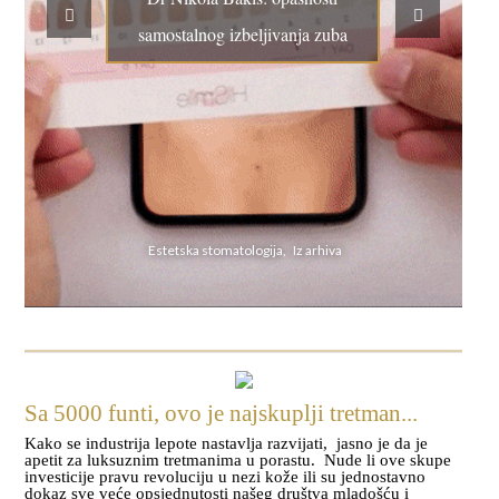
samostalnog izbeljivanja zuba
Estetska stomatologija, Iz arhiva
Sa 5000 funti, ovo je najskuplji tretman...
Kako se industrija lepote nastavlja razvijati, jasno je da je
apetit za luksuznim tretmanima u porastu. Nude li ove skupe
investicije pravu revoluciju u nezi kože ili su jednostavno
dokaz sve veće opsjednutosti našeg društva mladošću i