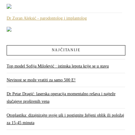
Dr Zoran Aleksić - parodontolog i implantolog
NAJČITANIJE
Top model Sofija Milošević : istinska lepota krije se u stavu
Nevinost se može vratiti za samo 500 E!
Dr Petar Dragić: laserska operacija momentalno rešava i najteže
slučajeve proširenih vena
Otoplastika: dizajnirajte svoje uši i postignite željeni oblik ili položaj
za 15-45 minuta