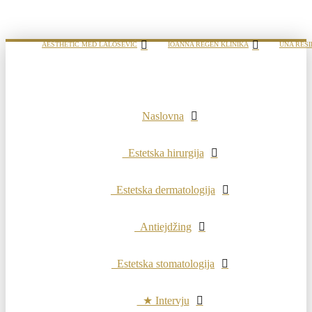
AESTHETIC MED LALOŠEVIĆ
IOANNA REGEN KLINIKA
UNA RESI
Naslovna
Estetska hirurgija
Estetska dermatologija
Antiejdžing
Estetska stomatologija
★ Intervju