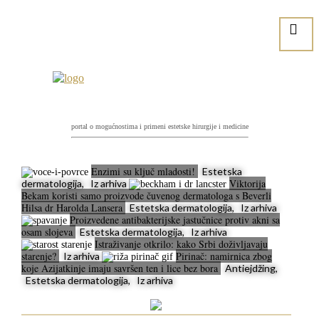
portal o mogućnostima i primeni estetske hirurgije i medicine
Enzimi su ključ mladosti!
Estetska
Viktorija
dermatologija, Iz arhiva
Bekam koristi samo proizvode čuvenog dermatologa s Beverli
Hilsa dr Harolda Lansera
Estetska dermatologija, Iz arhiva
Proizvedene antibakterijske jastučnice protiv akni sa
osam slojeva
Estetska dermatologija, Iz arhiva
Istraživanje otkrilo: kako Srbi doživljavaju
starenje?
Pirinač: namirnica zbog
Iz arhiva
koje Azijatkinje imaju savršen ten i lice bez bora
Antiejdžing,
Estetska dermatologija, Iz arhiva