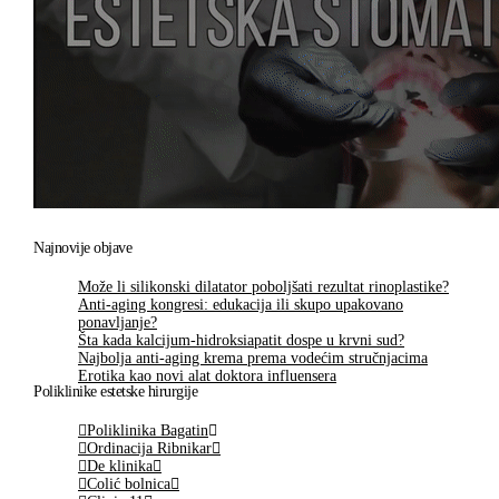
Najnovije objave
Može li silikonski dilatator poboljšati rezultat rinoplastike?
Anti-aging kongresi: edukacija ili skupo upakovano
ponavljanje?
Šta kada kalcijum-hidroksiapatit dospe u krvni sud?
Najbolja anti-aging krema prema vodećim stručnjacima
Erotika kao novi alat doktora influensera
Poliklinike estetske hirurgije
Poliklinika Bagatin
Ordinacija Ribnikar
De klinika
Colić bolnica