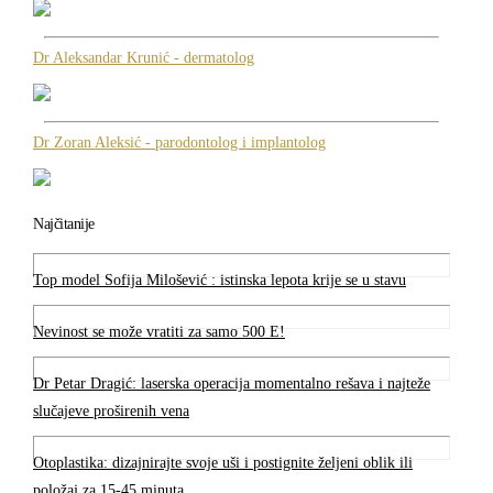
Dr Aleksandar Krunić - dermatolog
Dr Zoran Aleksić - parodontolog i implantolog
Najčitanije
Top model Sofija Milošević : istinska lepota krije se u stavu
Nevinost se može vratiti za samo 500 E!
Dr Petar Dragić: laserska operacija momentalno rešava i najteže
slučajeve proširenih vena
Otoplastika: dizajnirajte svoje uši i postignite željeni oblik ili
položaj za 15-45 minuta