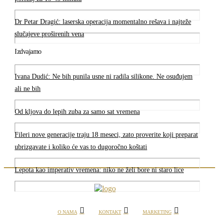
Dr Petar Dragić: laserska operacija momentalno rešava i najteže
slučajeve proširenih vena
Izdvajamo
Ivana Dudić: Ne bih punila usne ni radila silikone. Ne osuđujem
ali ne bih
Od kljova do lepih zuba za samo sat vremena
Fileri nove generacije traju 18 meseci, zato proverite koji preparat
ubrizgavate i koliko će vas to dugoročno koštati
Lepota kao imperativ vremena: niko ne želi bore ni staro lice
O NAMA
KONTAKT
MARKETING