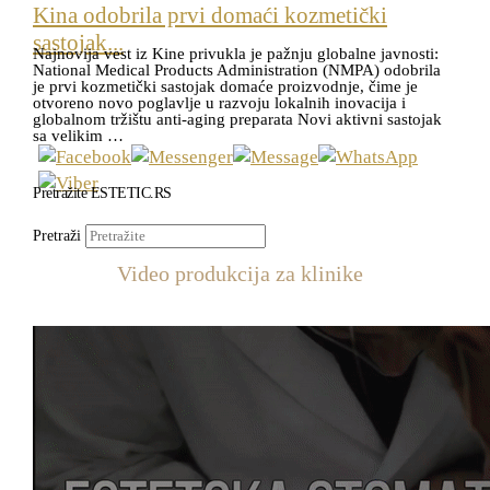
Kina odobrila prvi domaći kozmetički
sastojak...
Najnovija vest iz Kine privukla je pažnju globalne javnosti:
National Medical Products Administration (NMPA) odobrila
je prvi kozmetički sastojak domaće proizvodnje, čime je
otvoreno novo poglavlje u razvoju lokalnih inovacija i
globalnom tržištu anti-aging preparata Novi aktivni sastojak
sa velikim …
Pretražite ESTETIC.RS
Pretraži
Video produkcija za klinike