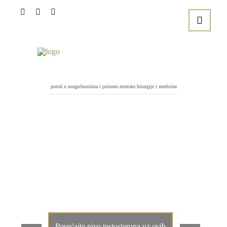
portal o mogućnostima i primeni estetske hirurgije i medicine
Povećajte nivo testosterona uz ovih