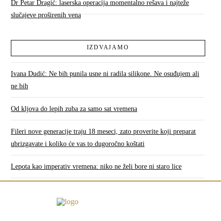
Dr Petar Dragić: laserska operacija momentalno rešava i najteže
slučajeve proširenih vena
IZDVAJAMO
Ivana Dudić: Ne bih punila usne ni radila silikone. Ne osuđujem ali
ne bih
Od kljova do lepih zuba za samo sat vremena
Fileri nove generacije traju 18 meseci, zato proverite koji preparat
ubrizgavate i koliko će vas to dugoročno koštati
Lepota kao imperativ vremena: niko ne želi bore ni staro lice