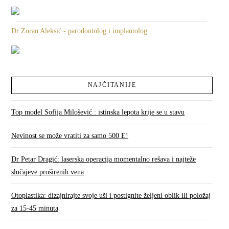
Dr Zoran Aleksić - parodontolog i implantolog
NAJČITANIJE
Top model Sofija Milošević : istinska lepota krije se u stavu
Nevinost se može vratiti za samo 500 E!
Dr Petar Dragić: laserska operacija momentalno rešava i najteže
slučajeve proširenih vena
Otoplastika: dizajnirajte svoje uši i postignite željeni oblik ili položaj
za 15-45 minuta