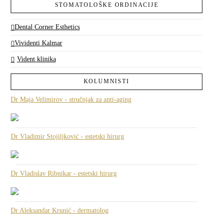
STOMATOLOŠKE ORDINACIJE
Dental Corner Esthetics
Vividenti Kalmar
Vident klinika
KOLUMNISTI
Dr Maja Velimirov - stručnjak za anti-aging
Dr Vladimir Stojiljković - estetski hirurg
Dr Vladislav Ribnikar - estetski hirurg
Dr Aleksandar Krunić - dermatolog