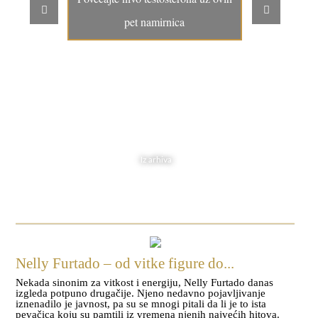
pet namirnica
Iz arhiva
Nelly Furtado – od vitke figure do...
Nekada sinonim za vitkost i energiju, Nelly Furtado danas
izgleda potpuno drugačije. Njeno nedavno pojavljivanje
iznenadilo je javnost, pa su se mnogi pitali da li je to ista
pevačica koju su pamtili iz vremena njenih najvećih hitova.