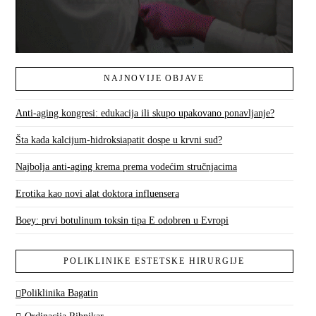
NAJNOVIJE OBJAVE
Anti-aging kongresi: edukacija ili skupo upakovano ponavljanje?
Šta kada kalcijum-hidroksiapatit dospe u krvni sud?
Najbolja anti-aging krema prema vodećim stručnjacima
Erotika kao novi alat doktora influensera
Boey: prvi botulinum toksin tipa E odobren u Evropi
POLIKLINIKE ESTETSKE HIRURGIJE
Poliklinika Bagatin