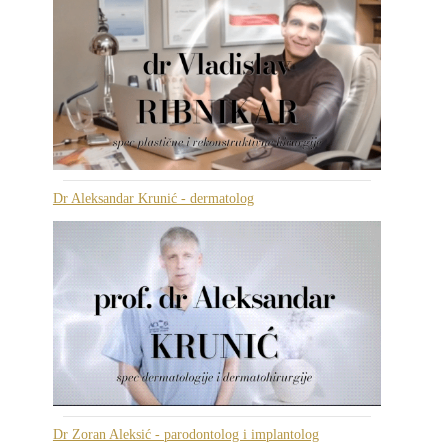
Dr Aleksandar Krunić - dermatolog
Dr Zoran Aleksić - parodontolog i implantolog