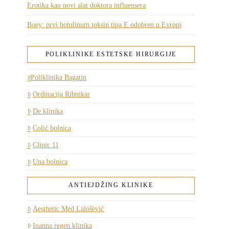
Erotika kao novi alat doktora influensera
Boey: prvi botulinum toksin tipa E odobren u Evropi
POLIKLINIKE ESTETSKE HIRURGIJE
Poliklinika Bagatin
Ordinacija Ribnikar
De klinika
Colić bolnica
Clinic 11
Una bolnica
ANTIEJDŽING KLINIKE
Aesthetic Med Lalošević
Ioanna regen klinika