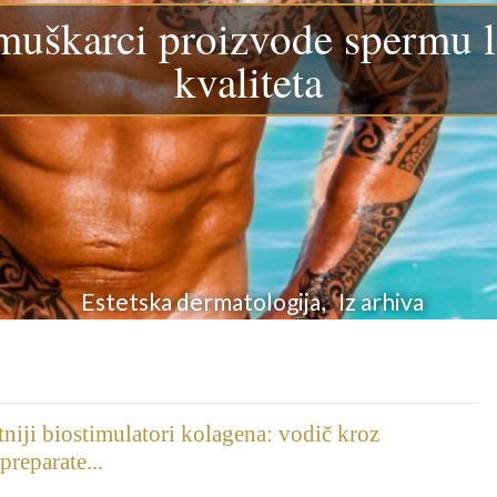
muškarci proizvode spermu l
kvaliteta
Estetska dermatologija, Iz arhiva
tniji biostimulatori kolagena: vodič kroz
preparate...