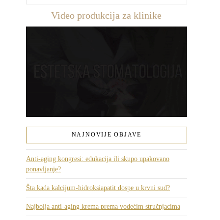
Video produkcija za klinike
NAJNOVIJE OBJAVE
Anti-aging kongresi: edukacija ili skupo upakovano
ponavljanje?
Šta kada kalcijum-hidroksiapatit dospe u krvni sud?
Najbolja anti-aging krema prema vodećim stručnjacima