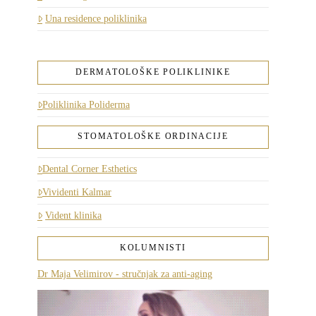
Una residence poliklinika
DERMATOLOŠKE POLIKLINIKE
Poliklinika Poliderma
STOMATOLOŠKE ORDINACIJE
Dental Corner Esthetics
Vividenti Kalmar
Vident klinika
KOLUMNISTI
Dr Maja Velimirov - stručnjak za anti-aging