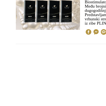
Biostimulato
Među brojnim
dugogodišnje
Predstavljam
vrhunski st
iz ribe PL