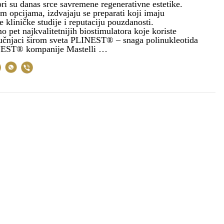
ri su danas srce savremene regenerativne estetike.
 opcijama, izdvajaju se preparati koji imaju
 kliničke studije i reputaciju pouzdanosti.
o pet najkvalitetnijih biostimulatora koje koriste
ručnjaci širom sveta PLINEST® – snaga polinukleotida
INEST® kompanije Mastelli …