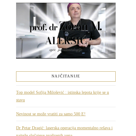
NAJČITANIJE
Top model Sofija Milošević : istinska lepota krije se u
stavu
Nevinost se može vratiti za samo 500 E!
Dr Petar Dragić: laserska operacija momentalno rešava i
najteže slučajeve proširenih vena