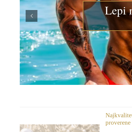
Lepi 
Najkvalite
proverene 