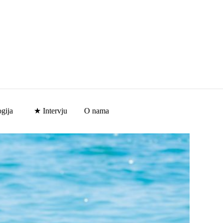
gija
★ Intervju
O nama