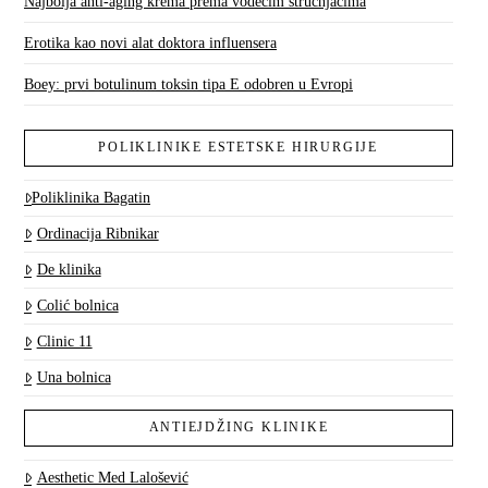
Najbolja anti-aging krema prema vodećim stručnjacima
Erotika kao novi alat doktora influensera
Boey: prvi botulinum toksin tipa E odobren u Evropi
POLIKLINIKE ESTETSKE HIRURGIJE
Poliklinika Bagatin
Ordinacija Ribnikar
De klinika
Colić bolnica
Clinic 11
Una bolnica
ANTIEJDŽING KLINIKE
Aesthetic Med Lalošević