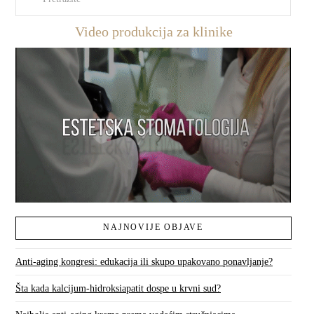
Video produkcija za klinike
NAJNOVIJE OBJAVE
Anti-aging kongresi: edukacija ili skupo upakovano ponavljanje?
Šta kada kalcijum-hidroksiapatit dospe u krvni sud?