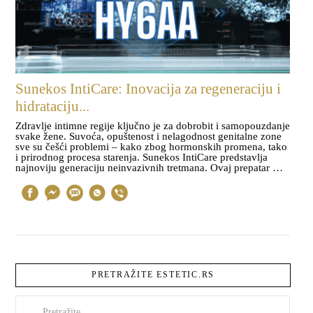
Sunekos IntiCare: Inovacija za regeneraciju i
hidrataciju...
Zdravlje intimne regije ključno je za dobrobit i samopouzdanje
svake žene. Suvoća, opuštenost i nelagodnost genitalne zone
sve su češći problemi – kako zbog hormonskih promena, tako
i prirodnog procesa starenja. Sunekos IntiCare predstavlja
najnoviju generaciju neinvazivnih tretmana. Ovaj prepatar …
PRETRAŽITE ESTETIC.RS
Pretraži