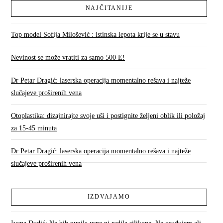
NAJČITANIJE
Top model Sofija Milošević : istinska lepota krije se u stavu
Nevinost se može vratiti za samo 500 E!
Dr Petar Dragić: laserska operacija momentalno rešava i najteže
slučajeve proširenih vena
Otoplastika: dizajnirajte svoje uši i postignite željeni oblik ili položaj
za 15-45 minuta
Dr Petar Dragić: laserska operacija momentalno rešava i najteže
slučajeve proširenih vena
IZDVAJAMO