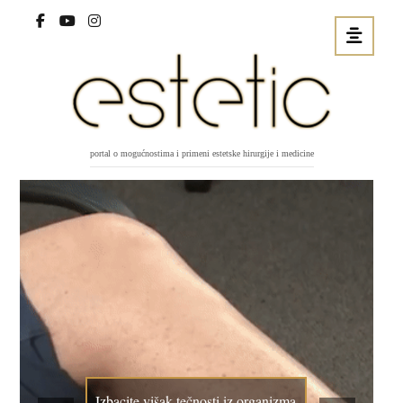
portal o mogućnostima i primeni estetske hirurgije i medicine
Izbacite višak tečnosti iz organizma