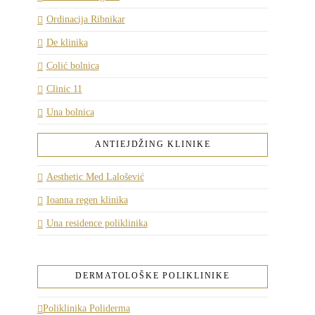
Ordinacija Ribnikar
De klinika
Colić bolnica
Clinic 11
Una bolnica
ANTIEJDŽING KLINIKE
Aesthetic Med Lalošević
Ioanna regen klinika
Una residence poliklinika
DERMATOLOŠKE POLIKLINIKE
Poliklinika Poliderma