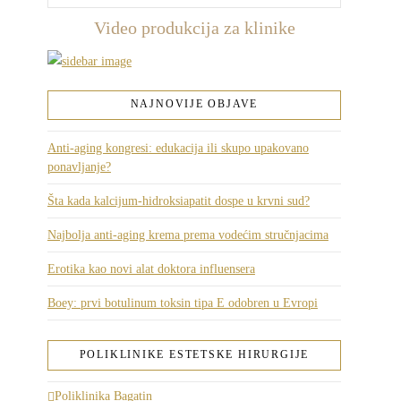
Video produkcija za klinike
NAJNOVIJE OBJAVE
Anti-aging kongresi: edukacija ili skupo upakovano
ponavljanje?
Šta kada kalcijum-hidroksiapatit dospe u krvni sud?
Najbolja anti-aging krema prema vodećim stručnjacima
Erotika kao novi alat doktora influensera
Boey: prvi botulinum toksin tipa E odobren u Evropi
POLIKLINIKE ESTETSKE HIRURGIJE
Poliklinika Bagatin