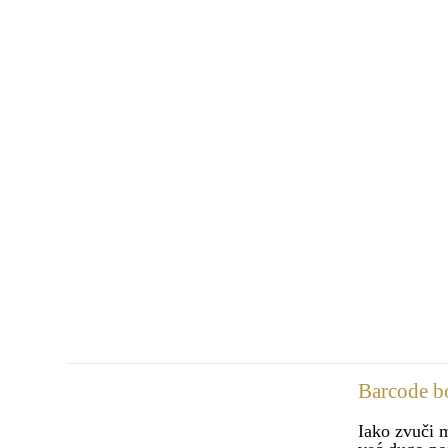
Barcode bo
Iako zvuči 