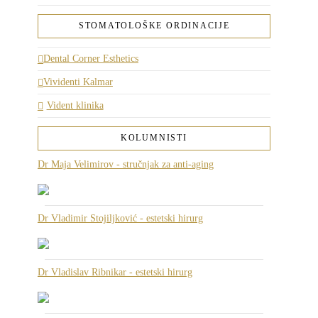
STOMATOLOŠKE ORDINACIJE
Dental Corner Esthetics
Vividenti Kalmar
Vident klinika
KOLUMNISTI
Dr Maja Velimirov - stručnjak za anti-aging
Dr Vladimir Stojiljković - estetski hirurg
Dr Vladislav Ribnikar - estetski hirurg