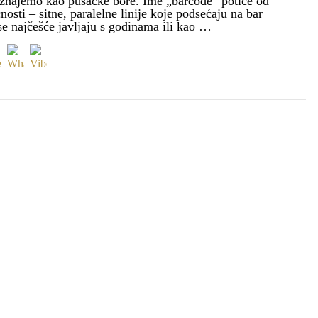
znajemo kao pušačke bore. Ime „barcode“ potiče od
čnosti – sitne, paralelne linije koje podsećaju na bar
se najčešće javljaju s godinama ili kao …