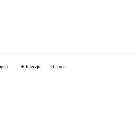
gija
★ Intervju
O nama