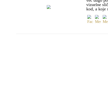
već dugo po
vizuelne sli
kod, a koje 