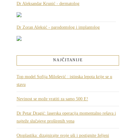
Dr Aleksandar Krunić - dermatolog
Dr Zoran Aleksić - parodontolog i implantolog
NAJČITANIJE
Top model Sofija Milošević : istinska lepota krije se u
stavu
Nevinost se može vratiti za samo 500 E!
Dr Petar Dragić: laserska operacija momentalno rešava i
najteže slučajeve proširenih vena
Otoplastika: dizajnirajte svoje uši i postignite željeni