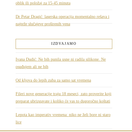
oblik ili položaj za 15-45 minuta
Dr Petar Dragić: laserska operacija momentalno rešava i
najteže slučajeve proširenih vena
IZDVAJAMO
Ivana Dudić: Ne bih punila usne ni radila silikone. Ne
osuđujem ali ne bih
Od kljova do lepih zuba za samo sat vremena
Fileri nove generacije traju 18 meseci, zato proverite koji
preparat ubrizgavate i koliko će vas to dugoročno koštati
Lepota kao imperativ vremena: niko ne želi bore ni staro
lice