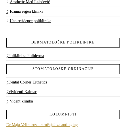
Aesthetic Med Lalošević
Ioanna regen klinika
Una residence poliklinika
DERMATOLOŠKE POLIKLINIKE
Poliklinika Poliderma
STOMATOLOŠKE ORDINACIJE
Dental Corner Esthetics
Vividenti Kalmar
Vident klinika
KOLUMNISTI
Dr Maja Velimirov - stručnjak za anti-aging