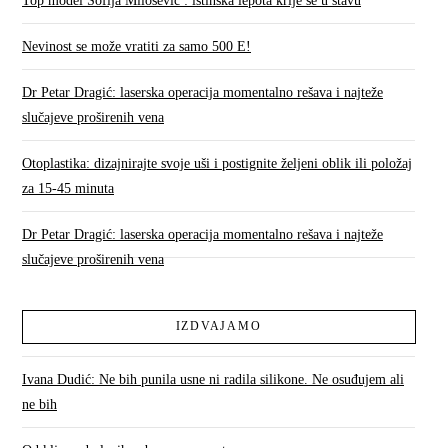
Top model Sofija Milošević : istinska lepota krije se u stavu
Nevinost se može vratiti za samo 500 E!
Dr Petar Dragić: laserska operacija momentalno rešava i najteže
slučajeve proširenih vena
Otoplastika: dizajnirajte svoje uši i postignite željeni oblik ili položaj
za 15-45 minuta
Dr Petar Dragić: laserska operacija momentalno rešava i najteže
slučajeve proširenih vena
IZDVAJAMO
Ivana Dudić: Ne bih punila usne ni radila silikone. Ne osuđujem ali
ne bih