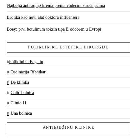
Najbolja anti-aging krema prema vodećim stručnjacima
Erotika kao novi alat doktora influensera
Boey: prvi botulinum toksin tipa E odobren u Evropi
POLIKLINIKE ESTETSKE HIRURGIJE
Poliklinika Bagatin
Ordinacija Ribnikar
De klinika
Colić bolnica
Clinic 11
Una bolnica
ANTIEJDŽING KLINIKE