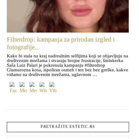
Filterdrop: kampanja za prirodan izgled i
fotografije...
Kako bi stala na kraj nadrealnim selfijima koji se objavljuju na
društvenim mrežama i stvaraju brojne frustracije, šminkerka
Saša Luiz Palari je pokrenula kampanju #filterdrop
Glamurozna kosa, ispoliran osmeh i ten bez bez greške, kakve
viđamo na društvenim mrežama, uglavnom …
PRETRAŽITE ESTETIC.RS